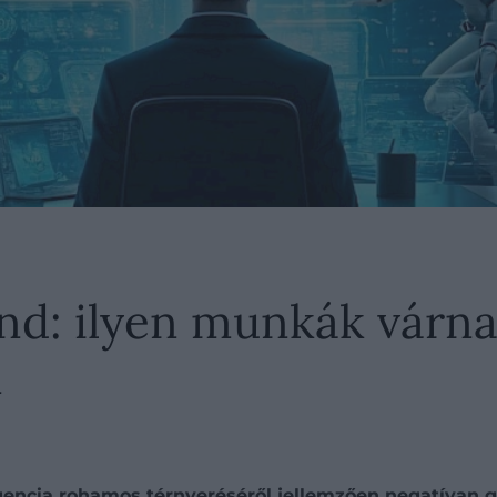
end: ilyen munkák várn
n
ligencia rohamos térnyeréséről jellemzően negatívan 