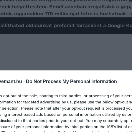
ek helyettesíteni. Ennél azonban árnyaltabb a gép, 
tok, ugyanakkor 170 millió újat létre is hozhatnak – 
állíthatod oldalunkat preferált forrásként a Google 
emant.hu -
Do Not Process My Personal Information
to opt-out of the sale, sharing to third parties, or processing of your per
formation for targeted advertising by us, please use the below opt-out s
r selection. Please note that after your opt-out request is processed y
eing interest-based ads based on personal information utilized by us or
disclosed to third parties prior to your opt-out. You may separately opt-
mrég mutatta be Vulcan nevű legújabb robotját, am
losure of your personal information by third parties on the IAB’s list of