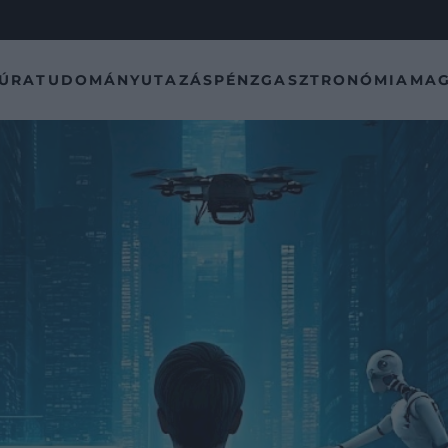
TÚRA
TUDOMÁNY
UTAZÁS
PÉNZ
GASZTRONÓMIA
MAG