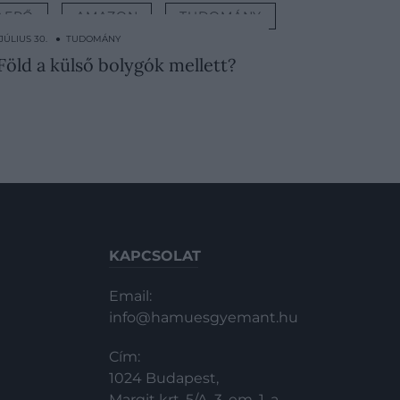
AERŐ
AMAZON
TUDOMÁNY
 JÚLIUS 30. ● TUDOMÁNY
 Föld a külső bolygók mellett?
KAPCSOLAT
Email:
info@hamuesgyemant.hu
Cím:
1024 Budapest,
Margit krt. 5/A, 3. em. 1. a