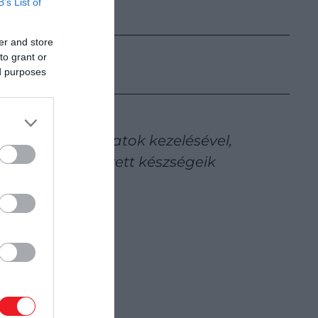
B’s List of
er and store
to grant or
ed purposes
t jelentő feladatok kezelésével,
tás terén szerzett készségeik