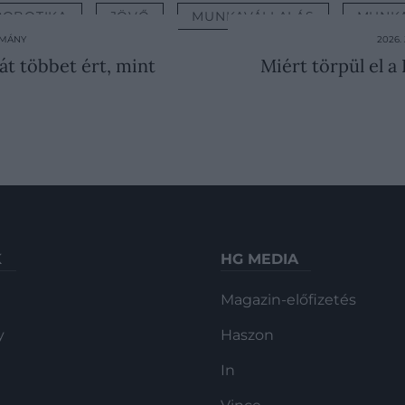
ROBOTIKA
JÖVŐ
MUNKAVÁLLALÁS
MUNK
OMÁNY
2026.
át többet ért, mint
Miért törpül el a
K
HG MEDIA
Magazin-előfizetés
y
Haszon
In