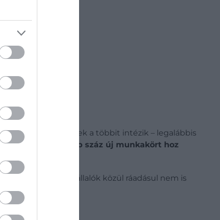
keket, míg az emberek a többit intézik – legalábbis
z Amazon szerint
több száz új munkakört hoz
nkaerőt, a munkavállalók közül ráadásul nem is