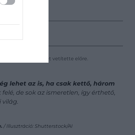
kahetek rövidülését vetítette előre.
lég lehet az is, ha csak kettő, három
elé, de sok az ismeretlen, így érthető,
 világ.
.
/ Illusztráció: Shutterstock/AI