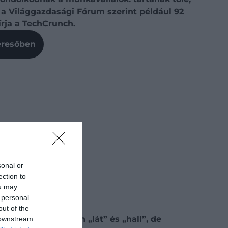
a Világgazdasági Fórum szerint például 92
írja a TechCrunch.
Keresőben
sonal or
ection to
ou may
 personal
out of the
ely
már nem csupán „lát” és „hall”, de
 downstream