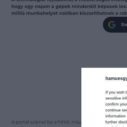
hogy egy napon a gépek mindenkit képesek leszn
millió munkahelyet valóban kiszoríthatnak a robo
Be
hamuesgy
If you wish 
sensitive in
confirm you
continue se
information 
A portál számol be a hírről, miszerint
az
Amazon
ne
further disc