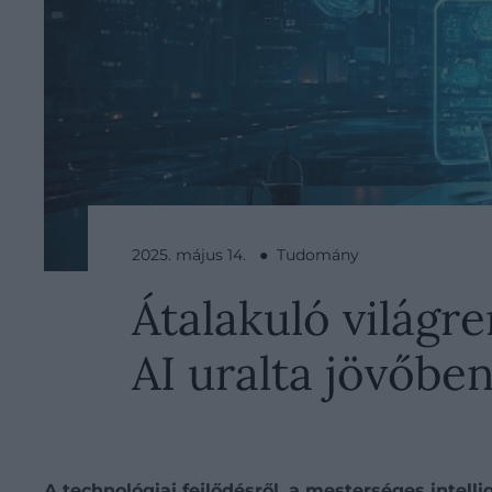
2025. május 14. ● Tudomány
Átalakuló világr
AI uralta jövőbe
A technológiai fejlődésről, a mesterséges intel