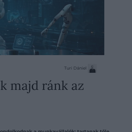
Turi Dániel
ak majd ránk az
gondolkodnak a munkavállalók: tartanak tőle,