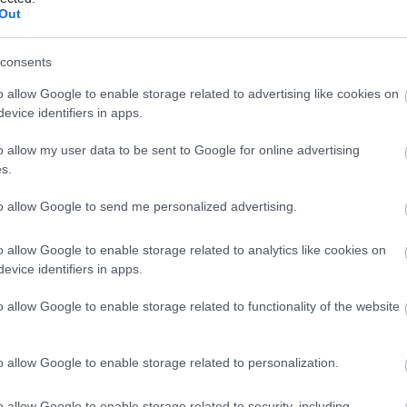
Out
consents
o allow Google to enable storage related to advertising like cookies on
evice identifiers in apps.
o allow my user data to be sent to Google for online advertising
s.
to allow Google to send me personalized advertising.
agasabb és legalacsonyabb polcairól gyűjti össze a termé
o allow Google to enable storage related to analytics like cookies on
r számára
robotkarbantartói képzést is kínálnak
, ami a
evice identifiers in apps.
artó mérnököket.
o allow Google to enable storage related to functionality of the website
s teljes mértékben továbbra sem váltja ki az emberi mu
válni.
o allow Google to enable storage related to personalization.
o allow Google to enable storage related to security, including