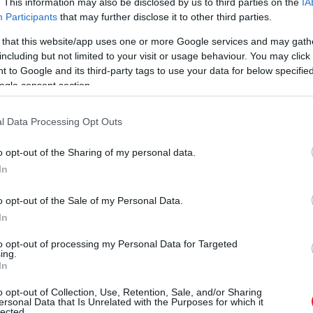
. This information may also be disclosed by us to third parties on the
IA
Participants
that may further disclose it to other third parties.
 that this website/app uses one or more Google services and may gath
including but not limited to your visit or usage behaviour. You may click 
igencia pár csepp vérből képes rákdiagnózist adni
 to Google and its third-party tags to use your data for below specifi
ogle consent section.
l Data Processing Opt Outs
bbá tenni a munkát az ergonómiailag kihívás
o opt-out of the Sharing of my personal data.
mt csapattársainknak a robotikai karbantar
In
o opt-out of the Sale of my Personal Data.
In
to opt-out of processing my Personal Data for Targeted
ing.
In
o opt-out of Collection, Use, Retention, Sale, and/or Sharing
ersonal Data that Is Unrelated with the Purposes for which it
lected.