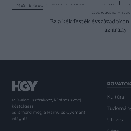
MESTERSÉGES INTELLIGENCIA
ROBOT
2026. JÚLIUS 16. ● TUD
Ez a kék festék évszázadokon 
az arany
ROVATO
Kultúra
Művelődj, szórakozz, kíváncsiskodj,
kóstolgass
Tudomán
és ismerd meg a Hamu és Gyémánt
világát!
Utazás