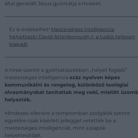
által generált Jézus gyóntatja a híveket.
Ez is érdekelhet!
Mesterséges intelligencia
helyettesíti David Attenborough-t, a tudós teljesen
kiakadt
A hírek szerint a gyóntatószékben „helyet foglaló”
mesterséges intelligencia
száz nyelven képes
kommunikálni és rengeteg, különböző teológiai
olvasmányokat tanítottak meg neki, mielőtt üzem
helyezték.
Mindezek ellenére a templomban szolgálók szerint
egyelőre csak kísérleti jelleggel vetették be a
mesterséges intelligenciát, mint a papok
helyettesítőjét.