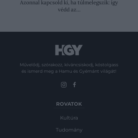
Azonnal kapcsold ki, ha túlmelegszik: így
védd az…
Művelődj, szórakozz, kíváncsiskodj, kóstolgass
és ismerd meg a Hamu és Gyémánt világát!
ROVATOK
Kultúra
Tudomány