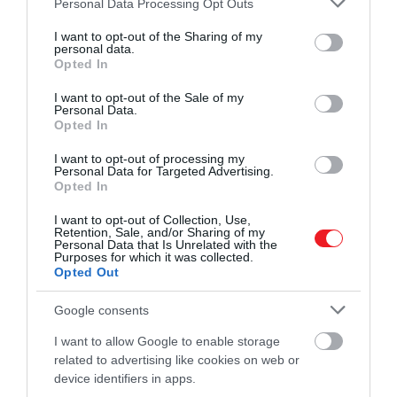
Schmidt
.
Personal Data Processing Opt Outs
services and may gather and store information including but
not limited to your visit or usage behaviour. You may click to
I want to opt-out of the Sharing of my
personal data.
grant or deny consent to Google and its third-party tags to
Opted In
use your data for below specified purposes in below Google
Ezt is olvasd el!
Így beszélget új barátjával Ameca, a
consent section.
világ jelenlegi legokosabb robotja – videó!
I want to opt-out of the Sale of my
Personal Data.
Opted In
I want to opt-out of processing my
Personal Data for Targeted Advertising.
Opted In
I want to opt-out of Collection, Use,
Retention, Sale, and/or Sharing of my
Personal Data that Is Unrelated with the
Purposes for which it was collected.
Opted Out
Google consents
I want to allow Google to enable storage
related to advertising like cookies on web or
device identifiers in apps.