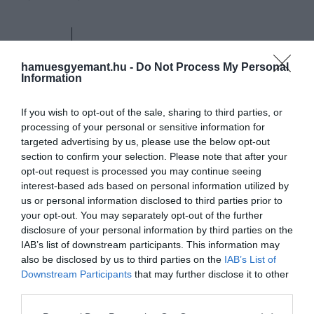
Ez csak egy próba volt a
hamuesgyemant.hu -
Do Not Process My Personal
részünkről.
Kíváncsiak voltunk
Information
hogyan reagálnak az MI
If you wish to opt-out of the sale, sharing to third parties, or
Jézusra az emberek.
Mi az,
processing of your personal or sensitive information for
amit megosztanak vele?
targeted advertising by us, please use the below opt-out
Élvezik-e a vele való
section to confirm your selection. Please note that after your
opt-out request is processed you may continue seeing
beszélgetést? Tud-e olyat
interest-based ads based on personal information utilized by
mondani, amit mi, papok nem
us or personal information disclosed to third parties prior to
your opt-out. You may separately opt-out of the further
tudunk? Azt hiszem, ebben
disclosure of your personal information by third parties on the
kifejezetten úttörők vagyunk
IAB’s list of downstream participants. This information may
also be disclosed by us to third parties on the
IAB’s List of
Downstream Participants
that may further disclose it to other
third parties.
– idézi a portál a templom egyik teológusát,
Marco
Please note that this website/app uses one or more Google