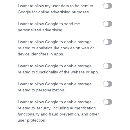
I want to allow my user data to be sent to
Google for online advertising purposes.
I want to allow Google to send me
personalized advertising.
Sokáig gondolkodtunk rajta,
I want to allow Google to enable storage
hogy milyen személy lenne
related to analytics like cookies on web or
megfelelő: legyen egy pap,
device identifiers in apps.
esetleg egy szent, vagy egy
I want to allow Google to enable storage
teológus?
Végül arra
related to functionality of the website or app.
jutottunk, hogy a legjobb
I want to allow Google to enable storage
megoldás az, ha Jézust
related to personalization.
személyesítjük meg a
I want to allow Google to enable storage
mesterséges intelligencia
related to security, including authentication
által.
functionality and fraud prevention, and other
user protection.