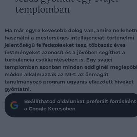
templomban
Ma már egyre kevesebb dolog van, amire ne lehet
használni a mesterséges intelligenciát: történelmi
jelentőségű felfedezéseket tesz, többszáz éves
festményeket azonosít és a jövőben segíthet a
turbulencia csökkentésében is. Egy svájci
templomban azonban minden eddiginél meglepőb
módon alkalmazzák az MI-t: az önmagát
tanulmányozó program ugyanis elkezdett híveket
gyóntatni.
Beállíthatod oldalunkat preferált forrásként
a Google Keresőben