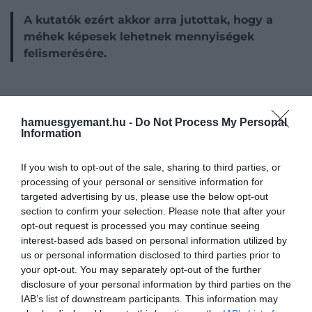
A kutatók ezért akkor arra jutottak, hogy a
méhek képesek lehetnek mennyiségek
felismerésére.
Ez is érdekelhet!
hamuesgyemant.hu -
Do Not Process My Personal
Information
5 milliónál is több méhecske él a világ
egyik legnagyobb föld alatti
If you wish to opt-out of the sale, sharing to third parties, or
populációjában
processing of your personal or sensitive information for
targeted advertising by us, please use the below opt-out
section to confirm your selection. Please note that after your
Egy 2020-as kritika azonban
óvatosabb
opt-out request is processed you may continue seeing
értelmezést
javasolt. Eszerint a méhek talán nem
interest-based ads based on personal information utilized by
számoltak, hanem vizuális támpontokat követtek,
us or personal information disclosed to third parties prior to
ráadásul a látásuk sem biztos, hogy elég éles volt a
your opt-out. You may separately opt-out of the further
kísérletben használt ábrák finom részleteinek
disclosure of your personal information by third parties on the
érzékeléséhez. Az eredeti kutatók elfogadták, hogy
IAB’s list of downstream participants. This information may