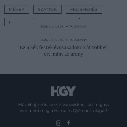
MÉHEK
SZÁMOK
FELISMERÉS
KUTATÁS
INTELLIGENCIA
2026. JÚLIUS 31. ● TUDOMÁNY
Enni és aludni sem tudtak Kína kegyetlen
kínzóeszközében
2026. JÚLIUS 16. ● TUDOMÁNY
Ez a kék festék évszázadokon át többet
ért, mint az arany
Művelődj, szórakozz, kíváncsiskodj, kóstolgass
és ismerd meg a Hamu és Gyémánt világát!