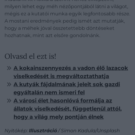
milyen lehet egy méh nézőpontjából látni a világot,
mégis ez a kutatói munka egyik legfontosabb része.
A mostani eredmények pedig ismét azt mutatják,
hogy a méhek jóval összetettebb döntéseket
hozhatnak, mint azt elsőre gondolnánk.
Olvasd el ezt is!
A kokainszennyezés a vadon élő lazacok
viselkedését is megváltoztathatja
A kutyák fájdalmának jeleit sok gazdi
egyáltalán nem ismeri fel
A városi élet hasonlóvá formálja az
állatok viselkedését, függetlenül attól,
hogy a világ mely pontján élnek
Nyitókép:
Illusztráció
/ Simon Kadula/Unsplash