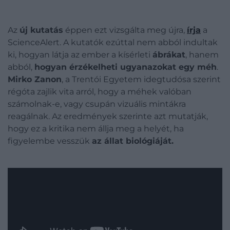
Az
új kutatás
éppen ezt vizsgálta meg újra,
írja
a
ScienceAlert. A kutatók ezúttal nem abból indultak
ki, hogyan látja az ember a kísérleti
ábrákat
, hanem
abból,
hogyan érzékelheti ugyanazokat egy méh
.
Mirko Zanon
, a Trentói Egyetem idegtudósa szerint
régóta zajlik vita arról, hogy a méhek valóban
számolnak-e, vagy csupán vizuális mintákra
reagálnak. Az eredmények szerinte azt mutatják,
hogy ez a kritika nem állja meg a helyét, ha
figyelembe vesszük
az állat biológiáját.