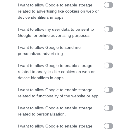
I want to allow Google to enable storage
related to advertising like cookies on web or
device identifiers in apps.
I want to allow my user data to be sent to
Google for online advertising purposes.
Illusztráció
I want to allow Google to send me
personalized advertising.
Fotó:
Boris Smokrovic/Unsplash
I want to allow Google to enable storage
A méhek látása ugyanis jelentősen eltér a
related to analytics like cookies on web or
miénktől.
Korábbi vizsgálatok alapján kevésbé
device identifiers in apps.
részletgazdag mintázatokat érzékelnek, mint az
ember, ezért a kutatók most
matematikai
I want to allow Google to enable storage
modellel értékelték újra
a korábbi kísérletek ábráit.
related to functionality of the website or app.
A modell a mézelő méhek térbeli látásélességére
I want to allow Google to enable storage
vonatkozó becsléseken alapult, vagyis azt próbálta
related to personalization.
megközelíteni, mit láthat valójában egy méh.
Az
eredmény szerint
a több alakzatból álló képek a
I want to allow Google to enable storage
méhek számára nem feltétlenül tűntek