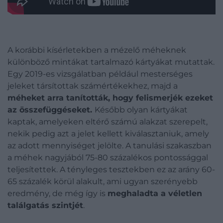
A korábbi kísérletekben a mézelő méheknek
különböző mintákat tartalmazó kártyákat mutattak.
Egy 2019-es vizsgálatban például mesterséges
jeleket társítottak számértékekhez, majd a
méheket arra tanították, hogy felismerjék ezeket
az összefüggéseket.
Később olyan kártyákat
kaptak, amelyeken eltérő számú alakzat szerepelt,
nekik pedig azt a jelet kellett kiválasztaniuk, amely
az adott mennyiséget jelölte. A tanulási szakaszban
a méhek nagyjából 75-80 százalékos pontossággal
teljesítettek. A tényleges tesztekben ez az arány 60-
65 százalék körül alakult, ami ugyan szerényebb
eredmény, de még így is
meghaladta a véletlen
találgatás szintjét
.