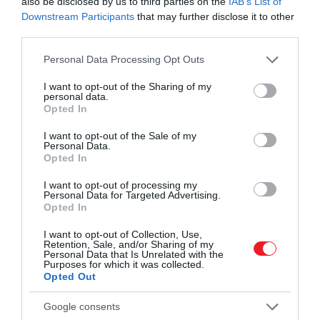
ez fontos szempont, ezért
újraelemezték az
also be disclosed by us to third parties on the
IAB’s List of
Downstream Participants
that may further disclose it to other
adatokat
.
Scarlett Howard
, az ausztrál Monash
third parties.
Egyetem szakértője szerint az
állati intelligencia
vizsgálatánál alapvető, hogy ne emberi szemmel
Please note that this website/app uses one or more Google
Personal Data Processing Opt Outs
értelmezzük az eredményeket. Mint mondta:
services and may gather and store information including but
not limited to your visit or usage behaviour. You may click to
I want to opt-out of the Sharing of my
personal data.
grant or deny consent to Google and its third-party tags to
Opted In
Az állat nézőpontját kell előtérbe
use your data for below specified purposes in below Google
consent section.
helyeznünk, amikor a kognitív képességeit
I want to opt-out of the Sale of my
Personal Data.
vizsgáljuk, különben alá- vagy
Opted In
túlbecsülhetjük, mire képes.
I want to opt-out of processing my
Personal Data for Targeted Advertising.
Opted In
I want to opt-out of Collection, Use,
Retention, Sale, and/or Sharing of my
Personal Data that Is Unrelated with the
Purposes for which it was collected.
Opted Out
Google consents