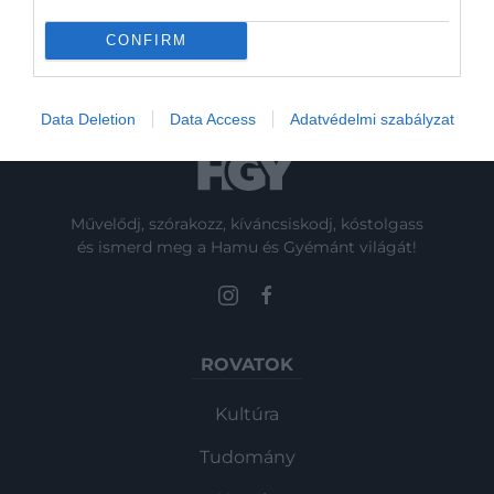
Nem kell éhezni: ezek az ételek
segíthetnek a hasi zsír…
CONFIRM
Data Deletion
Data Access
Adatvédelmi szabályzat
Művelődj, szórakozz, kíváncsiskodj, kóstolgass
és ismerd meg a Hamu és Gyémánt világát!
ROVATOK
Kultúra
Tudomány