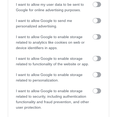
hasonló váratlan, furcsa
I want to allow my user data to be sent to
Google for online advertising purposes.
felfedezések teszik igazán
izgalmassá
I want to allow Google to send me
personalized advertising.
I want to allow Google to enable storage
– mondja
Ashwin Vasavada
, a projekt egyik
related to analytics like cookies on web or
kutatója.
device identifiers in apps.
Nyitókép: Fotó: Shutterstock
I want to allow Google to enable storage
related to functionality of the website or app.
MARS
MARSJÁRÓ
BOLYGÓ
I want to allow Google to enable storage
related to personalization.
BOLYGÓKUTATÁS
ÁSVÁNYI ANYAG
I want to allow Google to enable storage
TUDOMÁNY
related to security, including authentication
2026. AUGUSZTUS 3. ● TUDOMÁNY
functionality and fraud prevention, and other
Ilyen föld alatti kastélyokban élnék túl a
user protection.
világvégét a…
2026. JÚLIUS 9. ● TUDOMÁNY