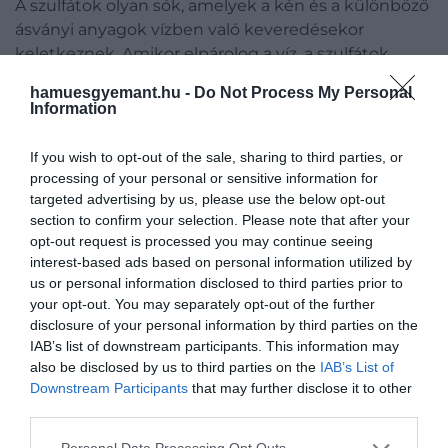
A szulfátok olyan sók, amelyek a kén és a különböző
ásványi anyagok vízben való keveredésekor
keletkeznek. Amikor elpárolog a víz, a szulfátok
visszamaradnak. A felfedezés azért is fontos, mivel
hamuesgyemant.hu -
Do Not Process My Personal
segítségükkel rengeteget megtudhatunk a
Information
Marsról, így például azt, hogy mi történt a bolygó
felszíni vizével, de az idők során végbemenő
If you wish to opt-out of the sale, sharing to third parties, or
éghajlati változásokat is megismerhetjük.
processing of your personal or sensitive information for
targeted advertising by us, please use the below opt-out
A tiszta kén valójában csak specifikus körülmények
section to confirm your selection. Please note that after your
között képes kialakulni, a kutatók pedig nem
opt-out request is processed you may continue seeing
interest-based ads based on personal information utilized by
tudják, hogy adottak voltak-e az ehhez szükséges
us or personal information disclosed to third parties prior to
feltételek a bolygó azon részén, ahol a marsjáró
your opt-out. You may separately opt-out of the further
feltörte a követ.
disclosure of your personal information by third parties on the
IAB’s list of downstream participants. This information may
Fontos megemlíteni, hogy a kén minden élőlény
also be disclosed by us to third parties on the
IAB’s List of
számára nélkülözhetetlen. Érdekesség, hogy a
Downstream Participants
that may further disclose it to other
Marson gyakran fedeznek fel életre utaló jeleket, ám
third parties.
ennél többet egyelőre nem sikerült
Please note that this website/app uses one or more Google