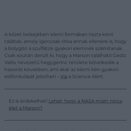
A kőzet belsejében elemi formában tiszta ként
találtak, amely igencsak ritka annak ellenére is, hogy
a bolygón a szulfátok gyakori elemnek számítanak.
Csak ezután derült ki, hogy a Marson található Gediz
Vallis
nevezetű hegygerinc területe bővelkedik a
hasonló kövekben, ami akár az elemi kén gyakori
előfordulását jelezheti –
írja
a Science Alert.
Ez is érdekelhet!
Lehet, hogy a NASA miatt nincs
élet a Marson?