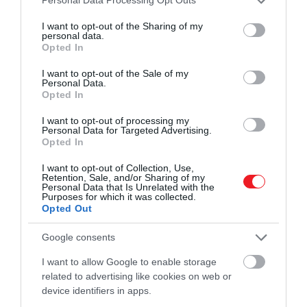
Personal Data Processing Opt Outs
megállapítaniuk a tudósoknak.
services and may gather and store information including but
not limited to your visit or usage behaviour. You may click to
I want to opt-out of the Sharing of my
personal data.
grant or deny consent to Google and its third-party tags to
Opted In
use your data for below specified purposes in below Google
Ajánljuk figyelmedbe!
Rejtélyes zöld foltot
consent section.
I want to opt-out of the Sale of my
fedezett fel a Mars egyik szikláján a NASA
Personal Data.
Opted In
I want to opt-out of processing my
Personal Data for Targeted Advertising.
Opted In
Tiszta kénből álló
I want to opt-out of Collection, Use,
kőzetmezőt találni valójában
Retention, Sale, and/or Sharing of my
Personal Data that Is Unrelated with the
olyan, mintha oázisra
Purposes for which it was collected.
Opted Out
bukkannánk a sivatagban. A
legfontosabb feladat, hogy
Google consents
magyarázatot találjunk arra,
I want to allow Google to enable storage
hogy mégis hogy került oda.
related to advertising like cookies on web or
device identifiers in apps.
A bolygókutatást az ehhez