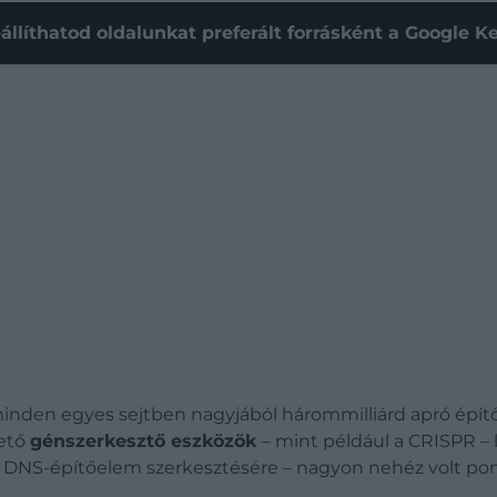
állíthatod oldalunkat preferált forrásként a Google 
inden egyes sejtben nagyjából hárommilliárd apró épít
hető
génszerkesztő eszközök
– mint például a CRISPR –
 DNS-építőelem szerkesztésére – nagyon nehéz volt pon