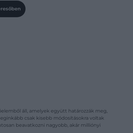
Keresőben
őelemből áll, amelyek együtt határozzák meg,
 leginkább csak kisebb módosításokra voltak
tosan beavatkozni nagyobb, akár milliónyi