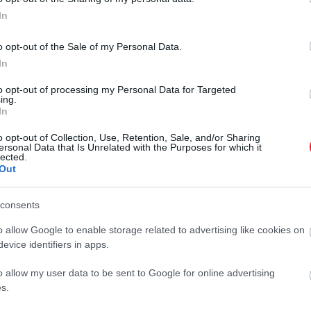
új technológia lehetővé teszi a genom szerkezeti változ
In
 a genetikai
betegségek kezelésére
,
írja
az Interesting 
o opt-out of the Sale of my Personal Data.
In
r, amit az 1980-as évek óta használnak nagy DNS-szakas
to opt-out of processing my Personal Data for Targeted
ing.
kedésével, és használata után gyakran maradnak „hege
In
o opt-out of Collection, Use, Retention, Sale, and/or Sharing
ersonal Data that Is Unrelated with the Purposes for which it
lected.
Out
csoport DNS-ét fedezték fel Kolumbiában
consents
nszerkesztő módszert: az új PCE rendszer több mint háro
o allow Google to enable storage related to advertising like cookies on
n, és kisebb az esélye, hogy a módosítások idővel viss
evice identifiers in apps.
y a kívánt tulajdonságokkal rendelkező növényt vagy sze
ak százat, így sokkal kevesebb munkával és idővel eléri
o allow my user data to be sent to Google for online advertising
s.