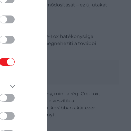
ásainak irányított módosítását – ez új utakat
Engineering.
zok kezelésére – a Cre-Lox hatékonysága
k" a DNS-ben, ami megnehezíti a további
mszor olyan hatékony, mint a régi Cre-Lox,
zafordulnak (vagyis elveszítik a
rvezetet megtalálják, korábban akár ezer
k ugyanazt az eredményt.