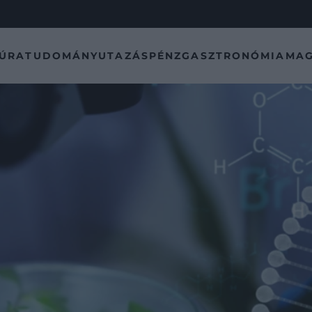
TÚRA
TUDOMÁNY
UTAZÁS
PÉNZ
GASZTRONÓMIA
MAG