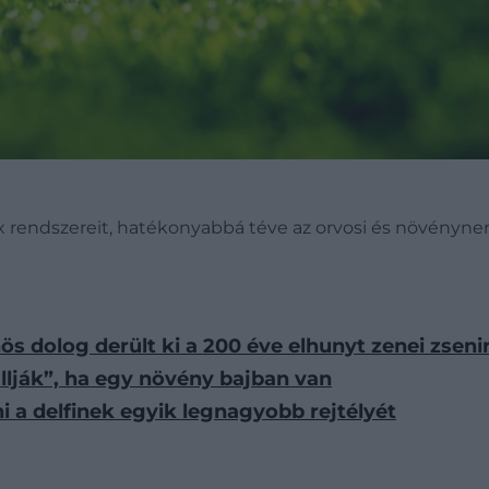
Lox rendszereit, hatékonyabbá téve az orvosi és növényn
 dolog derült ki a 200 éve elhunyt zenei zsenir
lják”, ha egy növény bajban van
i a delfinek egyik legnagyobb rejtélyét