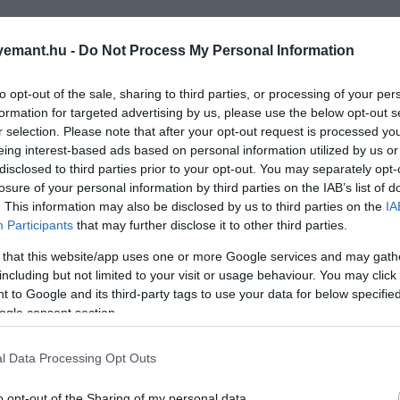
emant.hu -
Do Not Process My Personal Information
ésével, a Kínai Tudományos Akadémiáról – olyan
új
eszk
 technológia elsősorban
növényeken
alkalmazható és
Y
to opt-out of the sale, sharing to third parties, or processing of your per
formation for targeted advertising by us, please use the below opt-out s
s a mezőgazdaságban is.
r selection. Please note that after your opt-out request is processed y
eing interest-based ads based on personal information utilized by us or
disclosed to third parties prior to your opt-out. You may separately opt-
losure of your personal information by third parties on the IAB’s list of
mi okozta valójában Napóleon seregének pusztulás
. This information may also be disclosed by us to third parties on the
IA
Participants
that may further disclose it to other third parties.
 that this website/app uses one or more Google services and may gath
including but not limited to your visit or usage behaviour. You may click 
ésében
 to Google and its third-party tags to use your data for below specifi
ogle consent section.
ató kromoszóma-szerkesztési” (PCE) rendszert mutat be
és sokkal hatékonyabb változata. Különösen a
növények
l Data Processing Opt Outs
emesítés és a szintetikus biológia területén.
o opt-out of the Sharing of my personal data.