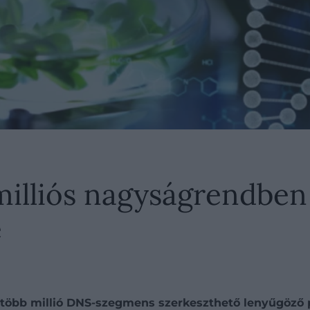
milliós nagyságrendben
e
l több millió DNS-szegmens szerkeszthető lenyűgöző 