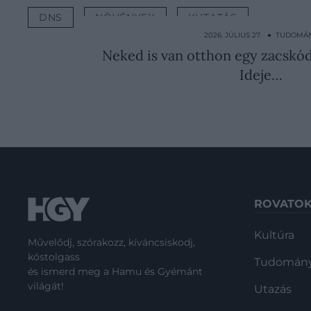
DNS
NÖVÉNYEK
KUTATÁS
2026. JÚLIUS 27. ● TUDOMÁ
Neked is van otthon egy zacskód
Ideje…
ROVATO
Kultúra
Művelődj, szórakozz, kíváncsiskodj,
kóstolgass
Tudomán
és ismerd meg a Hamu és Gyémánt
világát!
Utazás