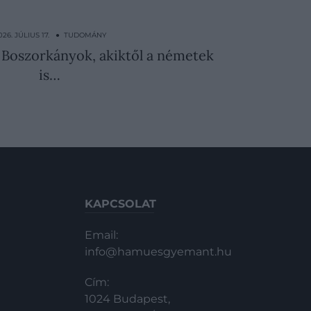
026. JÚLIUS 17. ● TUDOMÁNY
i Boszorkányok, akiktől a németek
is…
KAPCSOLAT
Email:
info@hamuesgyemant.hu
Cím:
1024 Budapest,