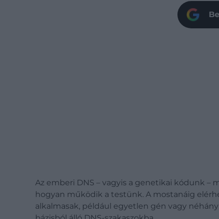
Be
Az emberi DNS – vagyis a genetikai kódunk – m
hogyan működik a testünk. A mostanáig elér
alkalmasak, például egyetlen gén vagy néhány
bázisból álló DNS-szakaszokba.