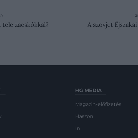
NY
2
 tele zacskókkal?
A szovjet Éjszaka
K
HG MEDIA
Magazin-előfizetés
y
Haszon
In