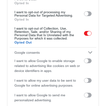
például a delfinek nagymamáinak létfontosságú
Opted In
szerepét, és azt, hogy az emberekhez hasonlóan e
I want to opt-out of processing my
faj nőstényei miért hagyják abba a szaporodást
Personal Data for Targeted Advertising.
életük egy meghatározott részében.
Opted In
A delfinek interakcióinak többéves tanulmányozása
I want to opt-out of Collection, Use,
Retention, Sale, and/or Sharing of my
során a tudósok már tudták, hogy az anyák és a fiúk
Personal Data that Is Unrelated with the
Purposes for which it was collected.
még a hím felnőttkorában is „egy háztartásban
Opted Out
élnek”.
Google consents
A kutatók szerint ez egyfajta próba-szerencse
I want to allow Google to enable storage
típusú dolog lehet, amelyet az a tény vezérel, hogy a
related to advertising like cookies on web or
legnagyobb, legidősebb hímek sok utódot
device identifiers in apps.
nemzenek.
I want to allow my user data to be sent to
Google for online advertising purposes.
Ha egy anya el tudja érni,
I want to allow Google to send me
hogy a fia a populáció nagy
personalized advertising.