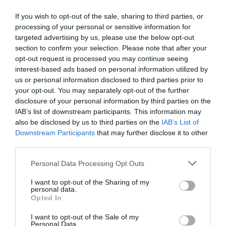
kötelékeket, amelyek közvetlenül befolyásolják az
állatok túlélését.
If you wish to opt-out of the sale, sharing to third parties, or
processing of your personal or sensitive information for
targeted advertising by us, please use the below opt-out
A kutatáshoz a tudósok 40 nőstény orka életét
section to confirm your selection. Please note that after your
vizsgálták 1982 és 2021 között, és felfedezték, hogy
opt-out request is processed you may continue seeing
minden egyes élő fiú után annak a valószínűsége,
interest-based ads based on personal information utilized by
hogy az anya egy újabb borjút neveljen fel, a felére
us or personal information disclosed to third parties prior to
csökkent.
your opt-out. You may separately opt-out of the further
disclosure of your personal information by third parties on the
A Vancouver és Seattle közötti part menti vizekben
IAB’s list of downstream participants. This information may
élő, veszélyeztetett populáció folyamatos
also be disclosed by us to third parties on the
IAB’s List of
Downstream Participants
that may further disclose it to other
vizsgálatát
Dr. Ken Balcomb
kezdte el. A
third parties.
szakember kezdetben csupán a delfinek túlélését
fenyegető veszélyeket akarta megvizsgálni.
Please note that this website/app uses one or more Google
Personal Data Processing Opt Outs
services and may gather and store information including but
Az ezt követő munka azonban olyan betekintést
not limited to your visit or usage behaviour. You may click to
I want to opt-out of the Sharing of my
personal data.
engedett az orkák életébe, amelyre csak több
grant or deny consent to Google and its third-party tags to
Opted In
use your data for below specified purposes in below Google
évtizedes tanulmányozás során derülhetett fény. A
consent section.
biológusok a CWR-rel együttműködve feltárták
I want to opt-out of the Sale of my
Personal Data.