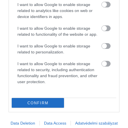
hímjévé váljon, akkor ő lesz
I want to allow Google to enable storage
az, aki a következő
related to analytics like cookies on web or
device identifiers in apps.
generáció nagy részét nemzi
I want to allow Google to enable storage
related to functionality of the website or app.
– magyarázta
Darrent Croft
professzor, az Exeteri
I want to allow Google to enable storage
Egyetem munkatársa.
related to personalization.
A delfinvadászat és a tengerek/óceánok
I want to allow Google to enable storage
szennyezettsége miatt jelenleg mindössze 100 ezer
related to security, including authentication
kardszárnyú delfin maradt fenn, ezért a
functionality and fraud prevention, and other
szakembereknek mindent meg kell azért, hogy
user protection.
rájöjjenek, miként védheti meg az emberiség
ezeket a tengeri emlősöket.
CONFIRM
Forrás:
BBC
Nyitókép: Shutterstock
Data Deletion
Data Access
Adatvédelmi szabályzat