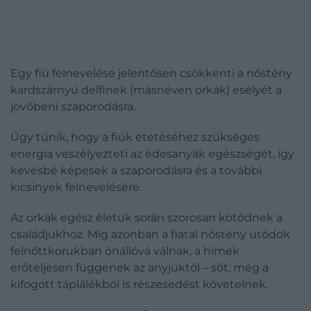
Egy fiú felnevelése jelentősen csökkenti a nőstény
kardszárnyú delfinek (másnéven orkák) esélyét a
jövőbeni szaporodásra.
Úgy tűnik, hogy a fiúk etetéséhez szükséges
energia veszélyezteti az édesanyák egészségét, így
kevésbé képesek a szaporodásra és a további
kicsinyek felnevelésére.
Az orkák egész életük során szorosan kötődnek a
családjukhoz. Míg azonban a fiatal nőstény utódok
felnőttkorukban önállóvá válnak, a hímek
erőteljesen függenek az anyjuktól – sőt, még a
kifogott táplálékból is részesedést követelnek.