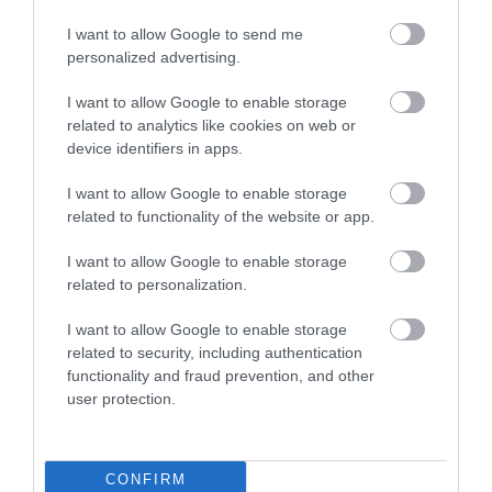
I want to allow Google to send me
personalized advertising.
A helyzet azért is különleges, mert Amerikának nagyo
I want to allow Google to enable storage
hasonló elképzelései vannak az űr tekintetében, de az
related to analytics like cookies on web or
fejlesztéseik közel sem állnak ennyire jól. Az
device identifiers in apps.
úgynevezett Artemis-program, ami újra embert
küldene a Hold felszínére, egyelőre technikai
I want to allow Google to enable storage
problémákba ütközött és 2026 előtt egészen biztosan
related to functionality of the website or app.
nem is valósul meg.
I want to allow Google to enable storage
related to personalization.
I want to allow Google to enable storage
Ezt is olvasd el!
Két kínai asztronauta rekordot
related to security, including authentication
döntött űrsétájával – videó
functionality and fraud prevention, and other
user protection.
A portál emlékeztet, hogy a két nagyhatalom közötti
versengés végkimenetele egyelőre megjósolhatatlan.
CONFIRM