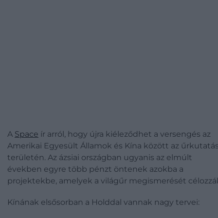
A
Space
ír arról, hogy újra kiéleződhet a versengés az
Amerikai Egyesült Államok és Kína között az űrkutatá
területén. Az ázsiai országban ugyanis az elmúlt
években egyre több pénzt öntenek azokba a
projektekbe, amelyek a világűr megismerését célozzá
Kínának elsősorban a Holddal vannak nagy tervei: