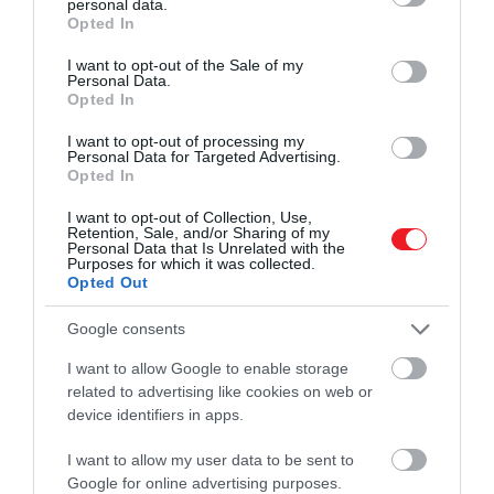
personal data.
grant or deny consent to Google and its third-party tags to
Opted In
De ha mindez nem lenne elég, a jövőben az ázsiai
use your data for below specified purposes in below Google
űrkutatás az úgynevezett NEO-k, vagyis a földközeli
consent section.
I want to opt-out of the Sale of my
objektumok, aszteroidák vizsgálata felé veszi az irányt.
Personal Data.
Opted In
Mindezek mellett a kínai űrkutatás szeretne szondáka
juttatni a Marsra, a Mars és Jupiter közötti aszteroidákr
I want to opt-out of processing my
Personal Data for Targeted Advertising.
valamint a Jupiter holdjaira is.
Opted In
I want to opt-out of Collection, Use,
Retention, Sale, and/or Sharing of my
Personal Data that Is Unrelated with the
Purposes for which it was collected.
Opted Out
Google consents
I want to allow Google to enable storage
related to advertising like cookies on web or
device identifiers in apps.
I want to allow my user data to be sent to
Google for online advertising purposes.