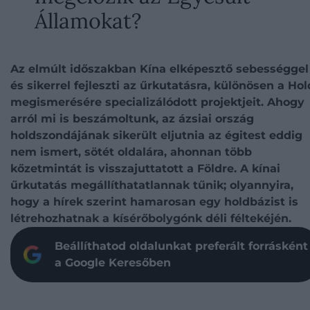
Államokat?
Az elmúlt időszakban Kína elképesztő sebességgel
és sikerrel fejleszti az űrkutatásra, különösen a Hol
megismerésére specializálódott projektjeit. Ahogy
arról mi is beszámoltunk, az ázsiai ország
holdszondájának sikerült eljutnia az égitest eddig
nem ismert, sötét oldalára, ahonnan több
kőzetmintát is visszajuttatott a Földre. A kínai
űrkutatás megállíthatatlannak tűnik; olyannyira,
hogy a hírek szerint hamarosan egy holdbázist is
létrehozhatnak a kísérőbolygónk déli féltekéjén.
Beállíthatod oldalunkat preferált forrásként
a Google Keresőben