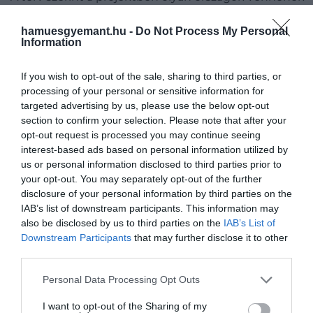
részt Kína mellett, mint Oroszország, a Dél-afrikai
Köztársaság, Venezulea és Egyiptom. A portál szerint
hamuesgyemant.hu -
Do Not Process My Personal
Information
ezek a tervek mind egyértelműen arra utalnak, hogy a
ázsiai nagyhatalom szeretné átvenni a vezető szerepe
If you wish to opt-out of the sale, sharing to third parties, or
az űrkutatásban és az űrgazdaságban egyaránt.
processing of your personal or sensitive information for
targeted advertising by us, please use the below opt-out
Kína elsődleges célpontja jelenleg a Hold, különös
section to confirm your selection. Please note that after your
tekintettel annak déli részére. A kiszivárgott
opt-out request is processed you may continue seeing
információk szerint a tervezett Csang’o-7 küldetés
interest-based ads based on personal information utilized by
2026-ban veszi kezdetét és a célja az lesz, hogy
us or personal information disclosed to third parties prior to
kutatásokat végezzen a Hold déli pólusánál található
your opt-out. You may separately opt-out of the further
disclosure of your personal information by third parties on the
Shackleton-kráter területén.
IAB’s list of downstream participants. This information may
also be disclosed by us to third parties on the
IAB’s List of
Downstream Participants
that may further disclose it to other
third parties.
Ez is érdekelhet!
Lakott területre hullott a mérgező
törmelék a kínai-francia űrrakéta kilövése után
Please note that this website/app uses one or more Google
Personal Data Processing Opt Outs
services and may gather and store information including but
not limited to your visit or usage behaviour. You may click to
I want to opt-out of the Sharing of my