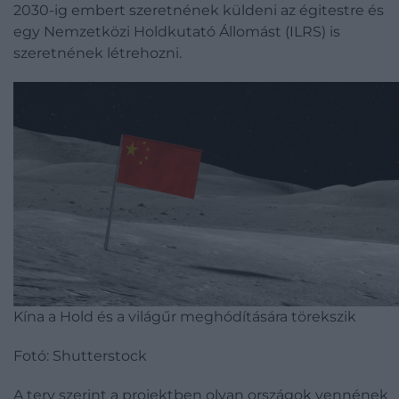
2030-ig embert szeretnének küldeni az égitestre és
egy Nemzetközi Holdkutató Állomást (ILRS) is
szeretnének létrehozni.
Kína a Hold és a világűr meghódítására törekszik
Fotó: Shutterstock
A terv szerint a projektben olyan országok vennének