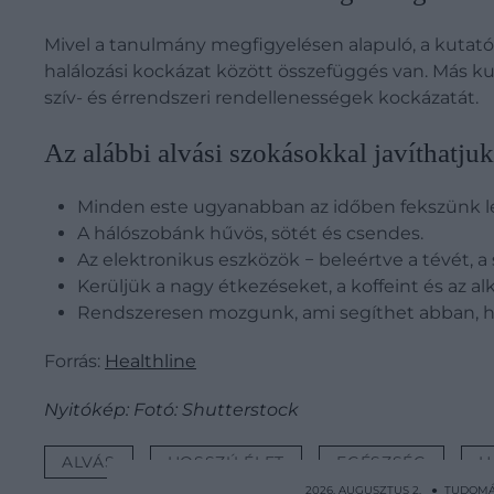
Mivel a tanulmány megfigyelésen alapuló, a kutató
halálozási kockázat között összefüggés van. Más kut
szív- és érrendszeri rendellenességek kockázatát.
Az alábbi alvási szokásokkal javíthatj
Minden este ugyanabban az időben fekszünk l
A hálószobánk hűvös, sötét és csendes.
Az elektronikus eszközök − beleértve a tévét, 
Kerüljük a nagy étkezéseket, a koffeint és az alk
Rendszeresen mozgunk, ami segíthet abban, h
Forrás:
Healthline
Nyitókép: Fotó: Shutterstock
ALVÁS
HOSSZÚ ÉLET
EGÉSZSÉG
H
2026. AUGUSZTUS 2. ● TUDOM