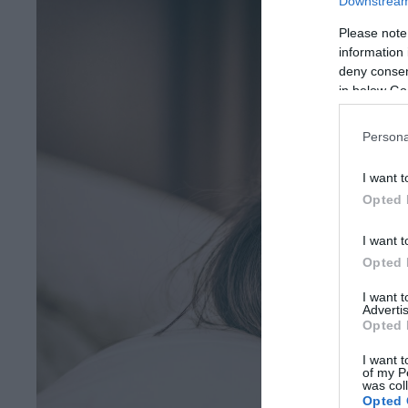
Downstream 
Please note
information 
deny consent
in below Go
Persona
I want t
Opted 
I want t
Opted 
I want 
Advertis
Opted 
I want t
of my P
was col
Opted 