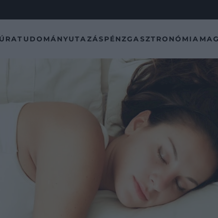
TÚRA
TUDOMÁNY
UTAZÁS
PÉNZ
GASZTRONÓMIA
MAG