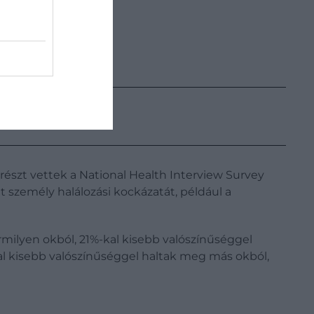
részt vettek a National Health Interview Survey
t személy halálozási kockázatát, például a
milyen okból, 21%-kal kisebb valószínűséggel
al kisebb valószínűséggel haltak meg más okból,