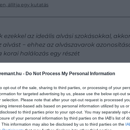
n, állítja egy kutatás
ezekkel az ideális alvási szokásokkal, akk
az alvást − ehhez az alvászavarok azonosítás
 korai halálozás egy részét
emant.hu -
Do Not Process My Personal Information
 Harvard Medical School klinikai ösztöndíjasa és a bosto
to opt-out of the sale, sharing to third parties, or processing of your per
formation for targeted advertising by us, please use the below opt-out s
 ülésén bemutatott tanulmányban a kutatók ö
r selection. Please note that after your opt-out request is processed y
eing interest-based ads based on personal information utilized by us or
disclosed to third parties prior to your opt-out. You may separately opt-
losure of your personal information by third parties on the IAB’s list of
. This information may also be disclosed by us to third parties on the
IA