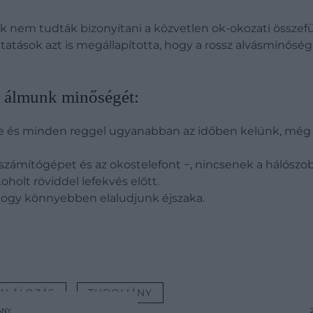
k nem tudták bizonyítani a közvetlen ok-okozati összefü
atások azt is megállapította, hogy a rossz alvásminőség 
uk álmunk minőségét:
e és minden reggel ugyanabban az időben kelünk, még 
a számítógépet és az okostelefont −, nincsenek a hálószo
oholt röviddel lefekvés előtt.
ogy könnyebben elaludjunk éjszaka.
ALÁLOZÁS
TUDOMÁNY
ÁNY