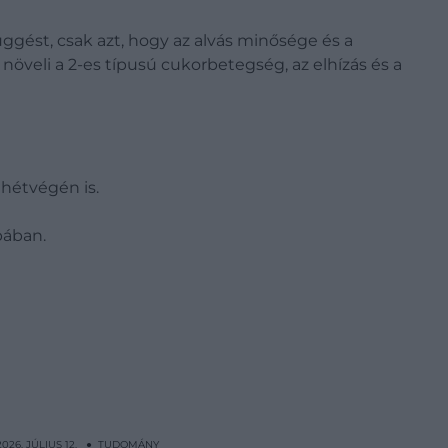
ggést, csak azt, hogy az alvás minősége és a
növeli a 2-es típusú cukorbetegség, az elhízás és a
hétvégén is.
bában.
2026. JÚLIUS 12. ● TUDOMÁNY