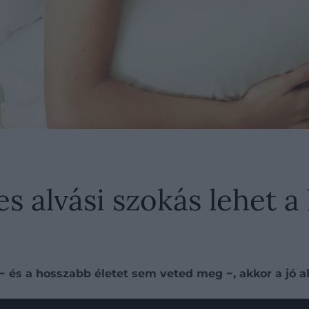
s alvási szokás lehet a 
 − és a hosszabb életet sem veted meg −, akkor a jó 