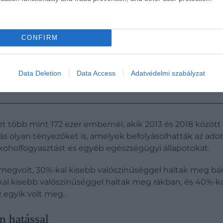
CONFIRM
Data Deletion
Data Access
Adatvédelmi szabályzat
lőtt, ami segít jobban aludni
 több mint 172 ezer embernél, akik 2013 és 2018 között 
s olyan tényezőket is, amelyek befolyásolhatták az adot
lkoholfogyasztást és egyéb egészségügyi állapotokat.
 megvolt, 30%-kal kisebb valószínűséggel haltak meg bár
kal kisebb valószínűséggel haltak meg rákban, és 40%-k
z egyik volt meg.
n hatással