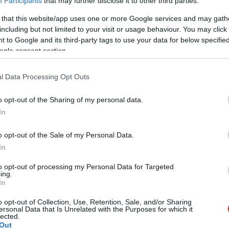
Participants
that may further disclose it to other third parties.
 that this website/app uses one or more Google services and may gath
including but not limited to your visit or usage behaviour. You may click 
 to Google and its third-party tags to use your data for below specifi
ogle consent section.
l Data Processing Opt Outs
o opt-out of the Sharing of my personal data.
In
o opt-out of the Sale of my Personal Data.
In
to opt-out of processing my Personal Data for Targeted
ing.
In
o opt-out of Collection, Use, Retention, Sale, and/or Sharing
ersonal Data that Is Unrelated with the Purposes for which it
lected.
Out