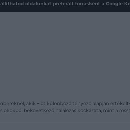
állíthatod oldalunkat preferált forrásként a Google 
bereknél, akik − öt különböző tényező alapján értékelt
más okokból bekövetkező halálozás kockázata, mint a ross