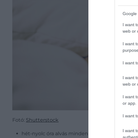
Google 
I want t
web or d
I want t
purpose
I want 
I want t
web or d
I want t
or app.
I want t
Fotó:
Shutterstock
I want t
hét-nyolc óra alvás minden éjszaka
authenti