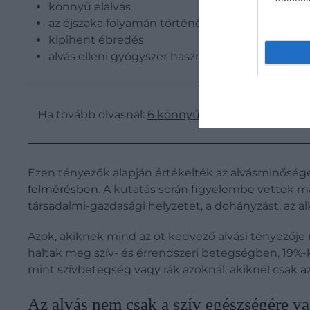
könnyű elalvás
az éjszaka folyamán történő alvás
kipihent ébredés
alvás elleni gyógyszer használatának mellőzése
Ha tovább olvasnál:
6 könnyű gyakorlat lefekvés e
Ezen tényezők alapján értékelték az alvásminőséget
felmérésben
. A kutatás során figyelembe vettek má
társadalmi-gazdasági helyzetet, a dohányzást, az a
Azok, akiknek mind az öt kedvező alvási tényezője
haltak meg szív- és érrendszeri betegségben, 19%-
mint szívbetegség vagy rák azoknál, akiknél csak a
​Az alvás nem csak a szív egészségére va