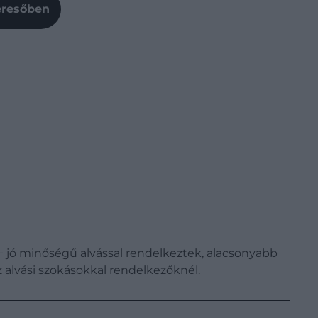
Keresőben
− jó minőségű alvással rendelkeztek, alacsonyabb
z alvási szokásokkal rendelkezőknél.