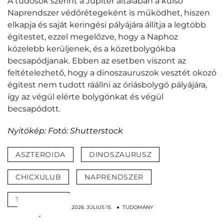
A tudósok szerint a Jupiter általában a külső
Naprendszer védőrétegeként is működhet, hiszen
elkapja és saját keringési pályájára állítja a legtöbb
égitestet, ezzel megelőzve, hogy a Naphoz
közelebb kerüljenek, és a közetbolygókba
becsapódjanak. Ebben az esetben viszont az
feltételezhető, hogy a dinoszauruszok vesztét okozó
égitest nem tudott ráállni az óriásbolygó pályájára,
így az végül elérte bolygónkat és végül
becsapódott.
Nyitókép: Fotó: Shutterstock
ASZTEROIDA
DINOSZAURUSZ
CHICXULUB
NAPRENDSZER
TUDOMÁNY
2026. JÚLIUS 15. ● TUDOMÁNY
Újra elővehetik a szovjet ötletet, amely