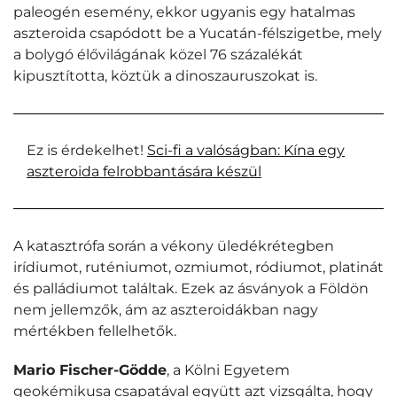
paleogén esemény, ekkor ugyanis egy hatalmas
aszteroida csapódott be a Yucatán-félszigetbe, mely
a bolygó élővilágának közel 76 százalékát
kipusztította, köztük a dinoszauruszokat is.
Ez is érdekelhet!
Sci-fi a valóságban: Kína egy
aszteroida felrobbantására készül
A katasztrófa során a vékony üledékrétegben
irídiumot, ruténiumot, ozmiumot, ródiumot, platinát
és palládiumot találtak. Ezek az ásványok a Földön
nem jellemzők, ám az aszteroidákban nagy
mértékben fellelhetők.
Mario Fischer-Gödde
, a Kölni Egyetem
geokémikusa csapatával együtt azt vizsgálta, hogy