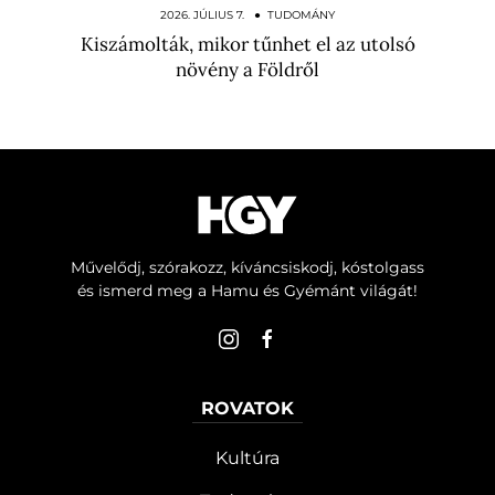
nappalt csinált az…
2026. JÚLIUS 7. ● TUDOMÁNY
Kiszámolták, mikor tűnhet el az utolsó
növény a Földről
Művelődj, szórakozz, kíváncsiskodj, kóstolgass
és ismerd meg a Hamu és Gyémánt világát!
ROVATOK
Kultúra