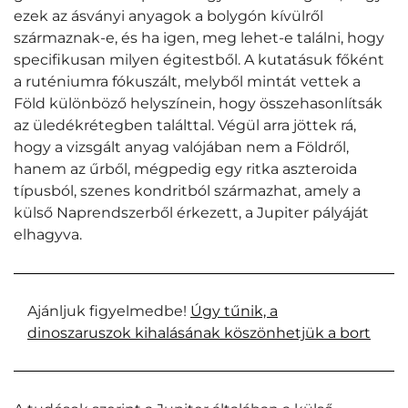
ezek az ásványi anyagok a bolygón kívülről
származnak-e, és ha igen, meg lehet-e találni, hogy
specifikusan milyen égitestből. A kutatásuk főként
a ruténiumra fókuszált, melyből mintát vettek a
Föld különböző helyszínein, hogy összehasonlítsák
az üledékrétegben találttal. Végül arra jöttek rá,
hogy a vizsgált anyag valójában nem a Földről,
hanem az űrből, mégpedig egy ritka aszteroida
típusból, szenes kondritból származhat, amely a
külső Naprendszerből érkezett, a Jupiter pályáját
elhagyva.
Ajánljuk figyelmedbe!
Úgy tűnik, a
dinoszaruszok kihalásának köszönhetjük a bort