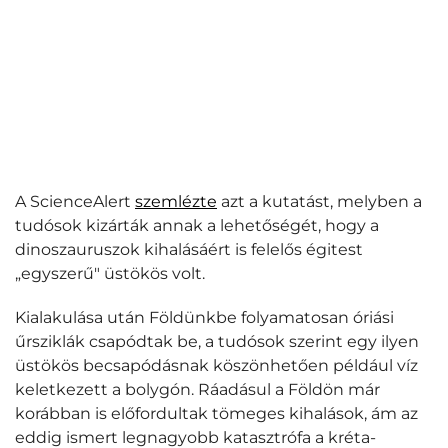
A ScienceAlert
szemlézte
azt a kutatást, melyben a
tudósok kizárták annak a lehetőségét, hogy a
dinoszauruszok kihalásáért is felelős égitest
„egyszerű" üstökös volt.
Kialakulása után Földünkbe folyamatosan óriási
űrsziklák csapódtak be, a tudósok szerint egy ilyen
üstökös becsapódásnak köszönhetően például víz
keletkezett a bolygón. Ráadásul a Földön már
korábban is előfordultak tömeges kihalások, ám az
eddig ismert legnagyobb katasztrófa a kréta-