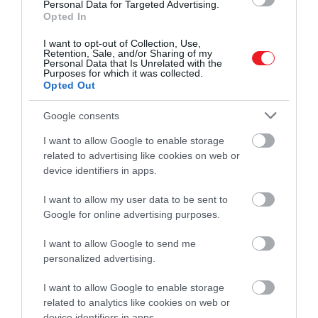
ScienceAlert
.
Personal Data for Targeted Advertising.
Opted In
A nemrégiben felfedezett csillag neve
SDSS J0715-
I want to opt-out of Collection, Use,
7334
, és a Nagy Magellán-felhőben található. Az
Retention, Sale, and/or Sharing of my
Personal Data that Is Unrelated with the
elemzések szerint annyira kevés nehéz elemet
Purposes for which it was collected.
tartalmaz, hogy még a legtávolabbi, ősi galaxisok is
Opted Out
tízszer fémesebbek nála. A kutatók szerint ez a
Google consents
csillag lehet a
legtisztább, legősibb állapotú
égitest
, amit valaha észleltek.
I want to allow Google to enable storage
related to advertising like cookies on web or
device identifiers in apps.
Különös, hogy az SDSS J0715-7334
rendkívül kevés
I want to allow my user data to be sent to
szenet tartalmaz
– ez kifejezetten meglepő, hiszen
Google for online advertising purposes.
a nagy tömegű csillagok általában bőségesen
I want to allow Google to send me
termelnek szenet, nitrogént és oxigént. A kutatók
personalized advertising.
szerint ez a hiány arra utal, hogy a csillag egy olyan
porban gazdag környezetben alakult ki, ahol az
I want to allow Google to enable storage
anyag gyorsan lehűlt.
related to analytics like cookies on web or
device identifiers in apps.