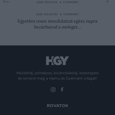
2026. JÚLIUS 16. ● TUDOMÁNY
A világ legfeketébb festéke mentheti meg
az éjszakai…
2026. JÚLIUS 30. ● TUDOMÁNY
Egyetlen rossz mozdulattal egész napra
bezárhatod a meleget…
Művelődj, szórakozz, kíváncsiskodj, kóstolgass
és ismerd meg a Hamu és Gyémánt világát!
ROVATOK