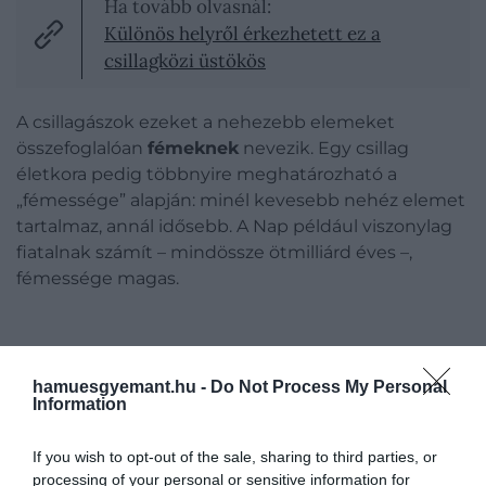
Ha tovább olvasnál:
Különös helyről érkezhetett ez a
csillagközi üstökös
A csillagászok ezeket a nehezebb elemeket
összefoglalóan
fémeknek
nevezik. Egy csillag
életkora pedig többnyire meghatározható a
„fémessége” alapján: minél kevesebb nehéz elemet
tartalmaz, annál idősebb. A Nap például viszonylag
fiatalnak számít – mindössze ötmilliárd éves –,
fémessége magas.
hamuesgyemant.hu -
Do Not Process My Personal
Information
If you wish to opt-out of the sale, sharing to third parties, or
processing of your personal or sensitive information for