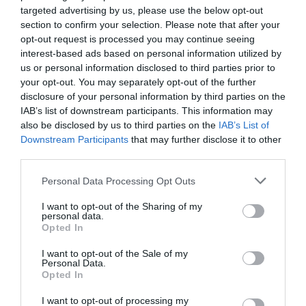
targeted advertising by us, please use the below opt-out
section to confirm your selection. Please note that after your
opt-out request is processed you may continue seeing
interest-based ads based on personal information utilized by
us or personal information disclosed to third parties prior to
your opt-out. You may separately opt-out of the further
disclosure of your personal information by third parties on the
A Nagy Magellán-felhő (illusztráció)
IAB’s list of downstream participants. This information may
also be disclosed by us to third parties on the
IAB’s List of
Fotó:
GizemG / Shutterstock
Downstream Participants
that may further disclose it to other
third parties.
Az első generációs csillagok, amelyek kizárólag
hidrogénből és héliumból álltak, már rég
Please note that this website/app uses one or more Google
Personal Data Processing Opt Outs
services and may gather and store information including but
elpusztultak. Ezek a hatalmas, rövid életű égitestek
not limited to your visit or usage behaviour. You may click to
I want to opt-out of the Sharing of my
szupernóvaként robbantak fel, és fémekkel
personal data.
grant or deny consent to Google and its third-party tags to
szennyezték be a környezetüket, létrehozva az
Opted In
use your data for below specified purposes in below Google
újabb csillaggenerációkat. Az ő nyomaikat ma a
consent section.
I want to opt-out of the Sale of my
második generációs, alacsony fémességű
Personal Data.
csillagok
őrzik – és most a kutatók egy minden
Opted In
eddiginél tisztább égitestet találtak, írja a
I want to opt-out of processing my