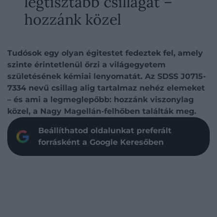
legtisztább csillagát –
hozzánk közel
Tudósok egy olyan égitestet fedeztek fel, amely
szinte érintetlenül őrzi a világegyetem
születésének kémiai lenyomatát. Az SDSS J0715-
7334 nevű csillag alig tartalmaz nehéz elemeket
– és ami a legmeglepőbb: hozzánk viszonylag
közel, a Nagy Magellán-felhőben találták meg.
Beállíthatod oldalunkat preferált
forrásként a Google Keresőben