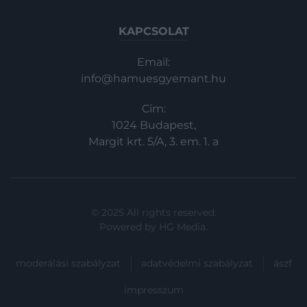
KAPCSOLAT
Email:
info@hamuesgyemant.hu
Cím:
1024 Budapest,
Margit krt. 5/A, 3. em. 1. a
© 2025 All rights reserved.
Powered by
HG Media
.
moderálási szabályzat
adatvédelmi szabályzat
ászf
impresszum