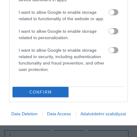
Ez is érdekelhet!
I want to allow Google to enable storage
Másodpercenként 6 milliárd tonnával
related to functionality of the website or app.
növekszik ez a csillagközi bolygó
I want to allow Google to enable storage
related to personalization.
A mozgási adatok alapján a csillag nem egy idegen
galaxisból származó vándor, hanem a Nagy
I want to allow Google to enable storage
Magellán-felhőben keletkezett. Ez egyben azt is
related to security, including authentication
jelenti, hogy valószínűleg több hasonlóan ősi,
functionality and fraud prevention, and other
user protection.
érintetlen csillag rejtőzik a galaktikus
szomszédságunkban. Ha ez igaz, akkor a kutatók
mostantól nemcsak a távoli, ősi galaxisokban,
hanem a
közvetlen közelünkben is
CONFIRM
tanulmányozhatják az univerzum legkorábbi
korszakát.
Data Deletion
Data Access
Adatvédelmi szabályzat
Nyitókép:
Illusztráció
/ Mr.SunThree / Shutterstock
CSILLAGÁSZAT
GALAXIS
FELFEDEZÉS