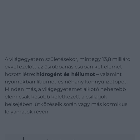
A világegyetem születésekor, mintegy 13,8 milliárd
évvel ezelőtt az ősrobbanás csupán két elemet
hozott létre:
hidrogént és héliumot
– valamint
nyomokban lítiumot és néhány könnyű izotópot.
Minden más, a világegyetemet alkotó nehezebb
elem csak később keletkezett a csillagok
belsejében, ütközéseik során vagy más kozmikus
folyamatok révén.