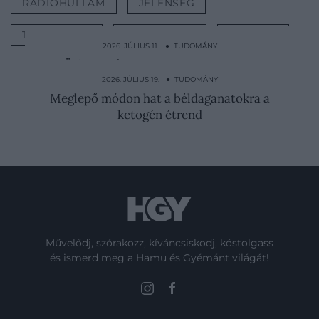
RÁDIÓHULLÁM
JELENSÉG
TANULMÁNY
FELFEDEZÉS
VILÁGŰR
2026. JÚLIUS 11. ● TUDOMÁNY
Ülőmunkát végzel? Erre a 2 perces
gyakorlatra van szükséged
2026. JÚLIUS 19. ● TUDOMÁNY
Meglepő módon hat a béldaganatokra a
ketogén étrend
Művelődj, szórakozz, kíváncsiskodj, kóstolgass
és ismerd meg a Hamu és Gyémánt világát!