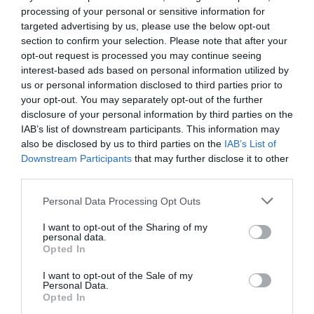
processing of your personal or sensitive information for
targeted advertising by us, please use the below opt-out
section to confirm your selection. Please note that after your
opt-out request is processed you may continue seeing
interest-based ads based on personal information utilized by
us or personal information disclosed to third parties prior to
your opt-out. You may separately opt-out of the further
disclosure of your personal information by third parties on the
IAB’s list of downstream participants. This information may
also be disclosed by us to third parties on the
IAB’s List of
Downstream Participants
that may further disclose it to other
third parties.
Illusztráció
Please note that this website/app uses one or more Google
Personal Data Processing Opt Outs
services and may gather and store information including but
Fotó: Getty Images/QAI Publishing/Universal
not limited to your visit or usage behaviour. You may click to
I want to opt-out of the Sharing of my
Images Group
personal data.
grant or deny consent to Google and its third-party tags to
Opted In
use your data for below specified purposes in below Google
consent section.
I want to opt-out of the Sale of my
Personal Data.
Már évek óta ismert, hogy a
Opted In
neutroncsillagokba