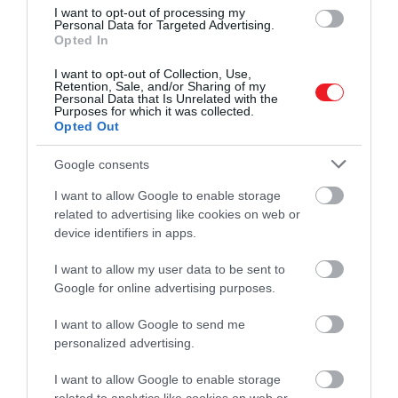
I want to opt-out of processing my
becsapódó aszteroidák és
Personal Data for Targeted Advertising.
Opted In
üstökösök ilyen jeleket
okozhatnak, de eddig nem
I want to opt-out of Collection, Use,
Retention, Sale, and/or Sharing of my
volt világos, hogy ez elég
Personal Data that Is Unrelated with the
Purposes for which it was collected.
gyakran történik-e az
Opted Out
univerzumban ahhoz, hogy
Google consents
megmagyarázza a
I want to allow Google to enable storage
jelenséget.
related to advertising like cookies on web or
device identifiers in apps.
I want to allow my user data to be sent to
A neutroncsillagok akkor jönnek létre, amikor
Google for online advertising purposes.
hatalmas csillagok elpusztulnak, és magjuk
összeomlik, létrehozva a Nap tömegével
I want to allow Google to send me
personalized advertising.
megegyező sűrűségű égitesteket, csakhogy ezek
átmérője nem nagyobb, mint egy átlagos földi
I want to allow Google to enable storage
városé.