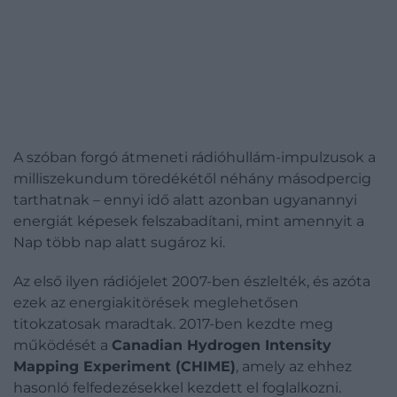
A szóban forgó átmeneti rádióhullám-impulzusok a
milliszekundum töredékétől néhány másodpercig
tarthatnak – ennyi idő alatt azonban ugyanannyi
energiát képesek felszabadítani, mint amennyit a
Nap több nap alatt sugároz ki.
Az első ilyen rádiójelet 2007-ben észlelték, és azóta
ezek az energiakitörések meglehetősen
titokzatosak maradtak. 2017-ben kezdte meg
működését a
Canadian Hydrogen Intensity
Mapping Experiment (CHIME)
, amely az ehhez
hasonló felfedezésekkel kezdett el foglalkozni.