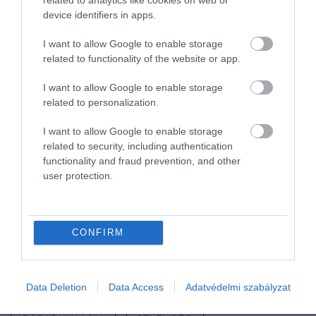
related to analytics like cookies on web or
device identifiers in apps.
Az eredmény egy olyan csillagmaradvány, amely
extrém tulajdonságokkal rendelkezik, például az
I want to allow Google to enable storage
ismert világegyetem legsűrűbb anyagával (egy
related to functionality of the website or app.
teáskanálnyi anyag 10 millió tonnát nyomna, ha a
I want to allow Google to enable storage
Földre hoznánk), és amelynek mágneses mezeje
related to personalization.
több trilliószor erősebb, mint a Föld
magnetoszférája.
I want to allow Google to enable storage
related to security, including authentication
Mindez azt jelenti, hogy hatalmas mennyiségű
functionality and fraud prevention, and other
energia szabadulhat fel belőlük egy aszteroidával
user protection.
való ütközés során – és amikor ez megtörténik, a
keletkező rádióhullámok elég erősek ahhoz, hogy az
egész univerzumban észlelhetőek legyenek.
CONFIRM
Nyitókép: Bryan Goff/Unsplash
TUDOMÁNY
ASZTEROIDA
Data Deletion
Data Access
Adatvédelmi szabályzat