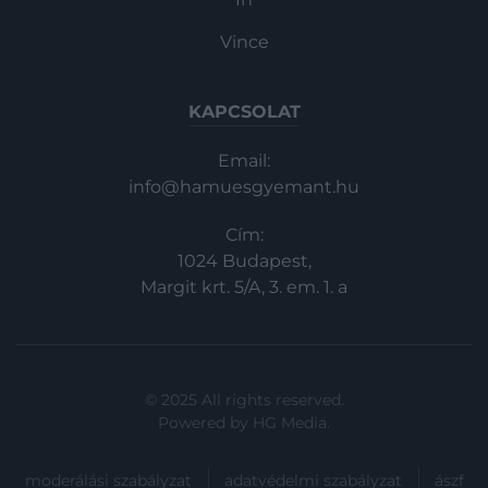
Vince
KAPCSOLAT
Email:
info@hamuesgyemant.hu
Cím:
1024 Budapest,
Margit krt. 5/A, 3. em. 1. a
© 2025 All rights reserved.
Powered by
HG Media
.
moderálási szabályzat
adatvédelmi szabályzat
ászf