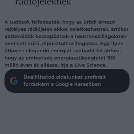
rádiójeleknek
A tudósok felfedezték, hogy az űrből érkező
rejtélyes rádiójelek akkor keletkezhetnek, amikor
aszteroidák becsapódnak a neutroncsillagoknak
nevezett sűrű, elpusztult csillagokba. Egy ilyen
ütközés elegendő energiát szabadít fel ahhoz,
hogy az emberiség energiaszükségletét 100
millió éven át ellássa, írja a Live Science.
Beállíthatod oldalunkat preferált
forrásként a Google Keresőben