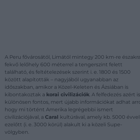
A Peru fővárosától, Limától mintegy 200 km-re északr
fekvő lelőhely 600 méterrel a tengerszint felett
található, és feltételezések szerint i. e. 1800 és 1500
között alapították – nagyjából ugyanabban az
időszakban, amikor a Közel-Keleten és Ázsiában is
kibontakoztak a
korai civilizációk
. A felfedezés azért i
különösen fontos, mert újabb információkat adhat arró
hogy mi történt Amerika legrégebbi ismert
civilizációjával, a
Caral
kultúrával, amely kb. 5000 évvel
ezelőtt (i. e. 3000 körül) alakult ki a közeli Supe-
völgyben.