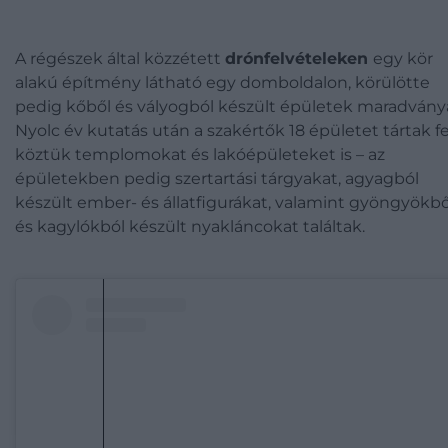
A régészek által közzétett
drónfelvételeken
egy kör
alakú építmény látható egy domboldalon, körülötte
pedig kőből és vályogból készült épületek maradványa
Nyolc év kutatás után a szakértők 18 épületet tártak fe
köztük templomokat és lakóépületeket is – az
épületekben pedig szertartási tárgyakat, agyagból
készült ember- és állatfigurákat, valamint gyöngyökbő
és kagylókból készült nyakláncokat találtak.