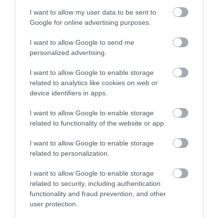
civilizációval, miután az éghajlatváltozás miatt
I want to allow my user data to be sent to
elpusztult.
Google for online advertising purposes.
A felfedezést bejelentő sajtótájékoztatón
Marco
I want to allow Google to send me
Machacuay
régész, a perui Kulturális Minisztérium
personalized advertising.
kutatója így fogalmazott:
I want to allow Google to enable storage
related to analytics like cookies on web or
device identifiers in apps.
Peñico jelentősége abban rejlik, hogy a Caral
civilizáció folytatásának tekinthető.
I want to allow Google to enable storage
related to functionality of the website or app.
Figyelmedbe ajánljuk!
I want to allow Google to enable storage
Régészek lehet, hogy egy ősi európai
related to personalization.
birodalom fővárosát tárták fel
I want to allow Google to enable storage
related to security, including authentication
Peru egyébként az amerikai kontinens legjelentőseb
functionality and fraud prevention, and other
régészeti leletei közül többnek is otthont ad – ilyen az
user protection.
Andokban található Machu Picchu erődítmény vagy a