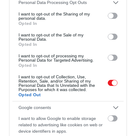
Please note that this website/app uses one or more Google
Personal Data Processing Opt Outs
services and may gather and store information including but
Ez is érdekelhet!
not limited to your visit or usage behaviour. You may click to
I want to opt-out of the Sharing of my
Nők uralhatták a történelem egyik
personal data.
grant or deny consent to Google and its third-party tags to
legrégebbi városát
Opted In
use your data for below specified purposes in below Google
consent section.
I want to opt-out of the Sale of my
Personal Data.
Ahogy a BBC
cikke
is említi, Peñico nincs messze attól
Opted In
helytől, ahol a Caral civilizáció kialakult. Caral városában
32 monumentális építmény található – köztük
I want to opt-out of processing my
Personal Data for Targeted Advertising.
piramisok, fejlett öntözőrendszerek és városi
Opted In
települések is. A
tudósok
úgy gondolják, hogy a Caral
I want to opt-out of Collection, Use,
civilizáció más korai nagy kultúráktól (pl. India,
Retention, Sale, and/or Sharing of my
Egyiptom, Mezopotámia, Kína) elszigetelten fejlődött k
Personal Data that Is Unrelated with the
Purposes for which it was collected.
Opted Out
Google consents
Dr. Ruth Shady
, a Peñico térségében végzett
legutóbbi kutatásokat és a 90-es években Caralban
I want to allow Google to enable storage
végzett ásatásokat vezető régész szerint a felfedezés
related to advertising like cookies on web or
device identifiers in apps.
fontos ahhoz, hogy megértsük, mi történt a Caral