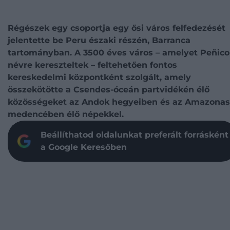
Régészek egy csoportja egy ősi város felfedezését
jelentette be Peru északi részén, Barranca
tartományban. A 3500 éves város – amelyet Peñico
névre kereszteltek – feltehetően fontos
kereskedelmi központként szolgált, amely
összekötötte a Csendes-óceán partvidékén élő
közösségeket az Andok hegyeiben és az Amazonas
medencében élő népekkel.
Beállíthatod oldalunkat preferált forrásként
a Google Keresőben