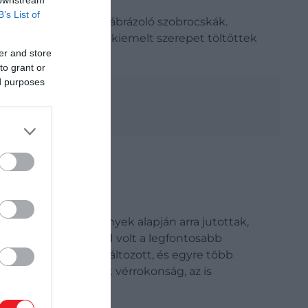
B’s List of
oztak a
női alakokat
ábrázoló szobrocskák.
ei annak, hogy a nők kiemelt szerepet töltöttek
er and store
to grant or
ed purposes
S-ét és az eredmények alapján arra jutottak,
, hogy az
anyai vonal
volt a legfontosabb
vel ez a szokás megváltozott, és egyre több
setben, ha mégis volt vérrokonság, az is
ig fordítva.