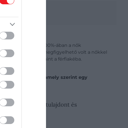
li el
 hogy az esetek 70–100%-ában a nők
meli, egyértelműen megfigyelhető volt a nőkkel
k, tárgyak) tettek, mint a férfiakéba.
gondolkodásmódon, amely szerint egy
identitást, a földtulajdont és