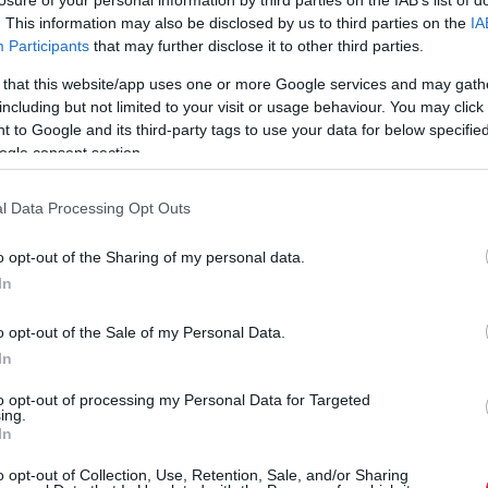
. This information may also be disclosed by us to third parties on the
IA
000–8000 között volt lakott és jellegzetességei közé tart
Participants
that may further disclose it to other third parties.
istennő”
kultuszára utalhatnak, valamint egyértelmű jel
 that this website/app uses one or more Google services and may gath
including but not limited to your visit or usage behaviour. You may click 
 to Google and its third-party tags to use your data for below specifi
ogle consent section.
dését – állítják tudósok
l Data Processing Opt Outs
o opt-out of the Sharing of my personal data.
In
o opt-out of the Sale of my Personal Data.
k, régészek és antropológusok elemezték a csontvázak DN
In
őként anyai ágon kötötte össze rokonság. Ez arra utal
to opt-out of processing my Personal Data for Targeted
orai éveiben a családtagokat együtt temették el, de idő
ing.
r szerinti kapcsolatban a ház többi lakójával. Abban az e
In
után a férjek költöztek be a feleség családjához, nem ped
o opt-out of Collection, Use, Retention, Sale, and/or Sharing