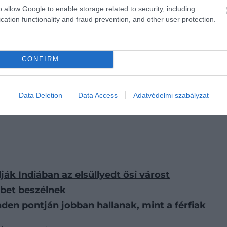
o allow Google to enable storage related to security, including
cation functionality and fraud prevention, and other user protection.
CONFIRM
ak, hogy a nőknek nemcsak erős
társadalmi hálózatuk
vo
Data Deletion
Data Access
Adatvédelmi szabályzat
 szerint elképzelhető, hogy ezekben a közösségekben az 
ják Indiában az elsüllyedt ősi várost
bet beszélnek
den pontján jobban hallanak, mint a férfiak