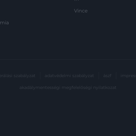
Vince
ómia
rálási szabályzat
adatvédelmi szabályzat
ászf
impre
akadálymentességi megfelelőségi nyilatkozat