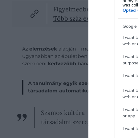
of my P
was col
Figyelmedbe ajánljuk!
Opted 
Több száz éves leletre bukkan
Google 
I want t
web or d
Az
elemzések
alapján – melyeket a legmodern
ugyanabban az épületben maradtak, míg a férf
I want t
purpose
szembeni
kedvezőbb
bánásmód is: a leletek sz
I want 
A tanulmány egyik szerzője kiemelte, hog
I want t
társadalom automatikusan férfiközpontú.
web or d
I want t
Számos kultúra – például egyes aus
or app.
társadalmi szerepeket is.
I want t