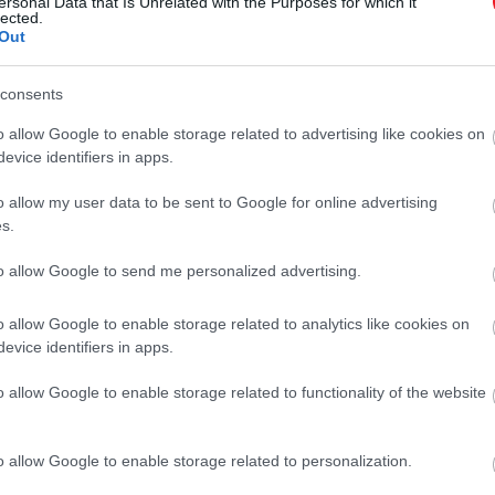
ersonal Data that Is Unrelated with the Purposes for which it
lected.
Out
tak, ami egy elveszett maja város történetét mesé
consents
o allow Google to enable storage related to advertising like cookies on
evice identifiers in apps.
ebb technikával végeztek el – a kutatók úgy becsülték,
iak gyakran elköltöztek. Ahogy a CBS News
cikke
is kie
o allow my user data to be sent to Google for online advertising
s.
erint a nők sírjaiba ötször több sírmellékletet (pl. ékszere
to allow Google to send me personalized advertising.
y fontos lenne túllépni azon a megszokott nyugati 
o allow Google to enable storage related to analytics like cookies on
 Mint mondta:
evice identifiers in apps.
o allow Google to enable storage related to functionality of the website
ztrál őslakos közösségek – anyai ágon örökíti az 
o allow Google to enable storage related to personalization.