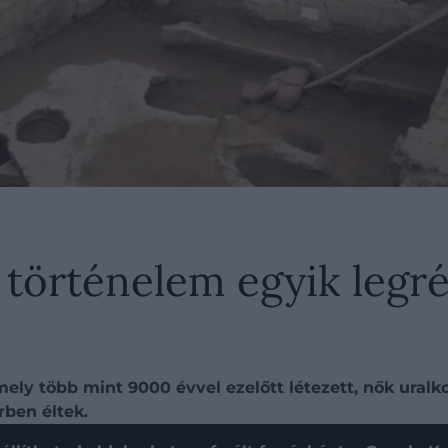
 történelem egyik legr
ely több mint 9000 évvel ezelőtt létezett, nők uralko
rben éltek.