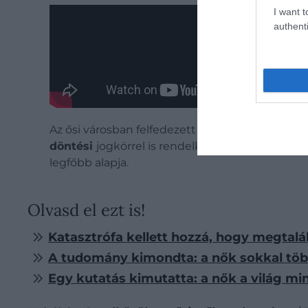
I want t
authenti
Az ősi városban felfedezett leletek arra utaln
döntési
jogkörrel is rendelkeztek. A szakértők
legfőbb alapja.
Olvasd el ezt is!
Katasztrófa kellett hozzá, hogy megtalál
A tudomány kimondta: a nők sokkal töb
Egy kutatás kimutatta: a nők a világ min