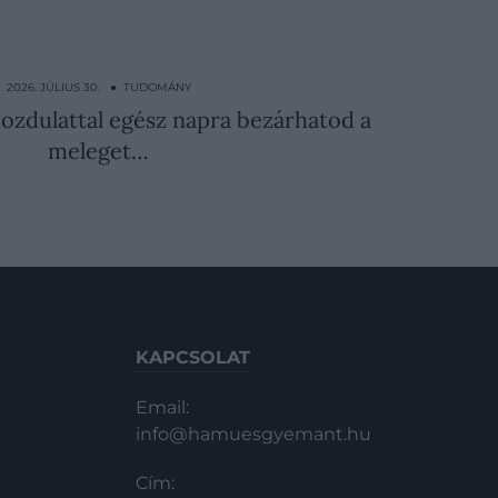
2026. JÚLIUS 30. ● TUDOMÁNY
ozdulattal egész napra bezárhatod a
meleget…
KAPCSOLAT
Email:
info@hamuesgyemant.hu
Cím: