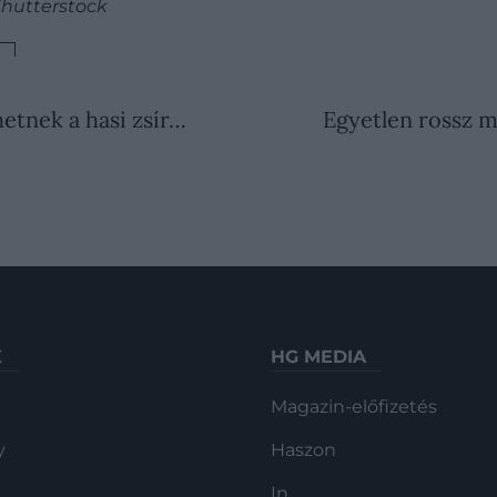
Shutterstock
hetnek a hasi zsír…
Egyetlen rossz m
K
HG MEDIA
Magazin-előfizetés
y
Haszon
In