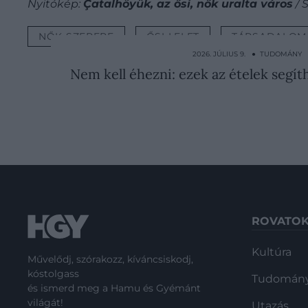
Nyitókép:
Çatalhöyük, az ősi, nők uralta város
/ 
NŐK SZEREPE
ŐSI LELET
TÁRSADALOM
2026. JÚLIUS 9. ● TUDOMÁNY
Nem kell éhezni: ezek az ételek segít
ROVATO
Kultúra
Művelődj, szórakozz, kíváncsiskodj,
kóstolgass
Tudomán
és ismerd meg a Hamu és Gyémánt
világát!
Utazás