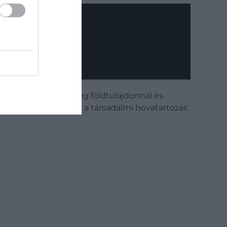
lt, hanem valószínűleg földtulajdonnal és
anyai származás volt a társadalmi hovatartozás