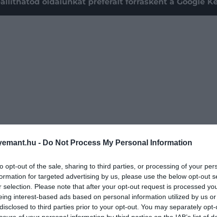
állíthatod oldalunkat preferált forrásként a Google 
emant.hu -
Do Not Process My Personal Information
to opt-out of the sale, sharing to third parties, or processing of your per
i anyagát vetették
vizsgálat
alá – ezeket 35 különböző h
formation for targeted advertising by us, please use the below opt-out s
található, és a világ egyik legjobban megőrzött újkőkor
r selection. Please note that after your opt-out request is processed y
őké vegyesen, amelyeket a város sártéglából épült házain
eing interest-based ads based on personal information utilized by us or
disclosed to third parties prior to your opt-out. You may separately opt-
losure of your personal information by third parties on the IAB’s list of