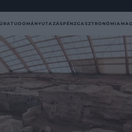
TÚRA
TUDOMÁNY
UTAZÁS
PÉNZ
GASZTRONÓMIA
MAG