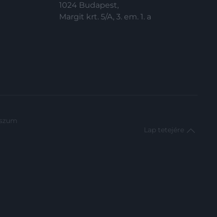
1024 Budapest,
Margit krt. 5/A, 3. em. 1. a
sszum
Lap tetejére