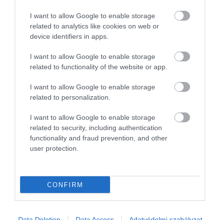
legalább annyira gazdag és összetett, mint a
I want to allow Google to enable storage
szárazföldé, miközben a Föld élhető terének közel
related to analytics like cookies on web or
98 százaléka a tengerekhez kötődik. A most
device identifiers in apps.
begyűjtött minták és felvételek évekig
szolgáltatnak majd adatokat, miközben újabb
I want to allow Google to enable storage
kérdéseket vetnek fel arról, mennyi felfedeznivaló
related to functionality of the website or app.
maradt még a felszín alatt.
I want to allow Google to enable storage
related to personalization.
Olvasd el ezt is!
I want to allow Google to enable storage
related to security, including authentication
Egész pontosan hány óceán van a
functionality and fraud prevention, and other
Földön? A tudósok sem képesek
user protection.
megegyezni a kérdésben
Afrika épp kettészakad, létrehozva ezzel
egy új óceánt
CONFIRM
Több mint 100, eddig soha nem látott
mélytengeri fajt fedeztek fel a kutatók
Data Deletion
Data Access
Adatvédelmi szabályzat