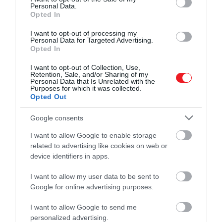
Personal Data.
Opted In
I want to opt-out of processing my
Personal Data for Targeted Advertising.
A felfedezések azonban az óceán igazán sötét
Opted In
oldalát is megmutatták. A mélytengeri felvételeken
műanyag hulladék, halászhálók, sőt egy koreai
I want to opt-out of Collection, Use,
Retention, Sale, and/or Sharing of my
feliratú VHS-kazetta is feltűnt
, ami jól mutatja,
Personal Data that Is Unrelated with the
hogy az emberi szennyezés a bolygó
Purposes for which it was collected.
Opted Out
legeldugottabb pontjait sem kerüli el. A kutatók
szerint ez különösen aggasztó, mivel ezek az
Google consents
extrém élőhelyek rendkívül sérülékenyek.
I want to allow Google to enable storage
related to advertising like cookies on web or
Ha tovább olvasnál:
device identifiers in apps.
Ez a bordásmedúza képes megállítani a
saját öregedését
I want to allow my user data to be sent to
Google for online advertising purposes.
A kutatócsoport hangsúlyozta: minden egyes ilyen
I want to allow Google to send me
expedíció emlékeztet arra, hogy az óceán élővilága
personalized advertising.