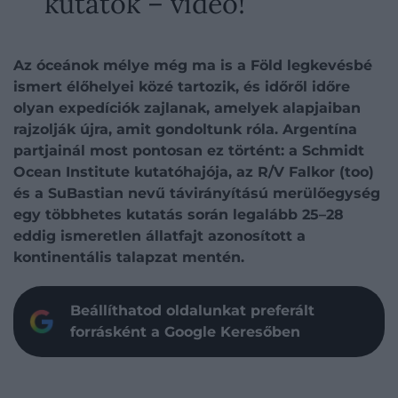
kutatók – videó!
Az óceánok mélye még ma is a Föld legkevésbé
ismert élőhelyei közé tartozik, és időről időre
olyan expedíciók zajlanak, amelyek alapjaiban
rajzolják újra, amit gondoltunk róla. Argentína
partjainál most pontosan ez történt: a Schmidt
Ocean Institute kutatóhajója, az R/V Falkor (too)
és a SuBastian nevű távirányítású merülőegység
egy többhetes kutatás során legalább 25–28
eddig ismeretlen állatfajt azonosított a
kontinentális talapzat mentén.
Beállíthatod oldalunkat preferált
forrásként a Google Keresőben