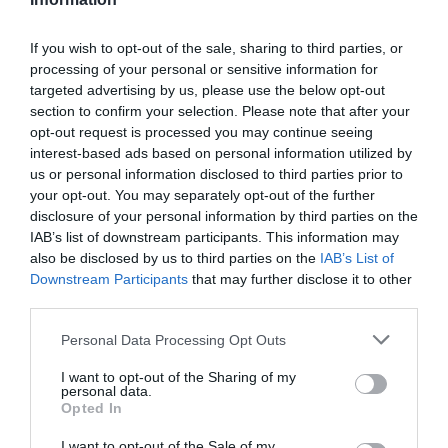
jóval nagyobb, mint a már önmagában is kivételes
korallzátony.
If you wish to opt-out of the sale, sharing to third parties, or
processing of your personal or sensitive information for
targeted advertising by us, please use the below opt-out
section to confirm your selection. Please note that after your
opt-out request is processed you may continue seeing
interest-based ads based on personal information utilized by
us or personal information disclosed to third parties prior to
your opt-out. You may separately opt-out of the further
disclosure of your personal information by third parties on the
IAB’s list of downstream participants. This information may
also be disclosed by us to third parties on the
IAB’s List of
Downstream Participants
that may further disclose it to other
third parties.
A kamerák emellett egy szinte földöntúli
Please note that this website/app uses one or more Google
Personal Data Processing Opt Outs
jelenséget is rögzítettek: egy óriási
services and may gather and store information including but
fantommedúzát, amely akár tízméteresre
not limited to your visit or usage behaviour. You may click to
I want to opt-out of the Sharing of my
personal data.
grant or deny consent to Google and its third-party tags to
is megnőhet, és lassú, lebegő mozgásával
Opted In
use your data for below specified purposes in below Google
jobban hasonlít egy kísértetre, mint egy
consent section.
valódi állatra.
I want to opt-out of the Sale of my