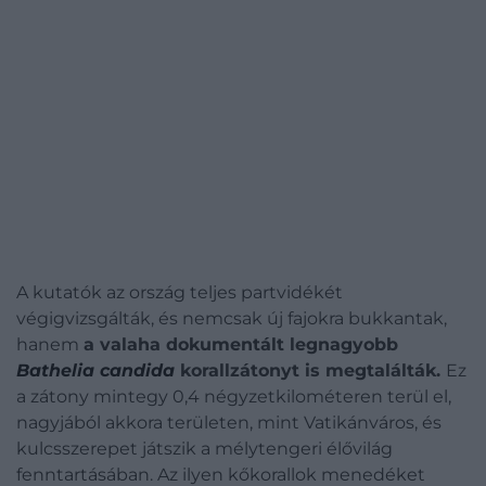
A kutatók az ország teljes partvidékét
végigvizsgálták, és nemcsak új fajokra bukkantak,
hanem
a valaha dokumentált legnagyobb
Bathelia candida
korallzátonyt is megtalálták.
Ez
a zátony mintegy 0,4 négyzetkilométeren terül el,
nagyjából akkora területen, mint Vatikánváros, és
kulcsszerepet játszik a mélytengeri élővilág
fenntartásában. Az ilyen kőkorallok menedéket