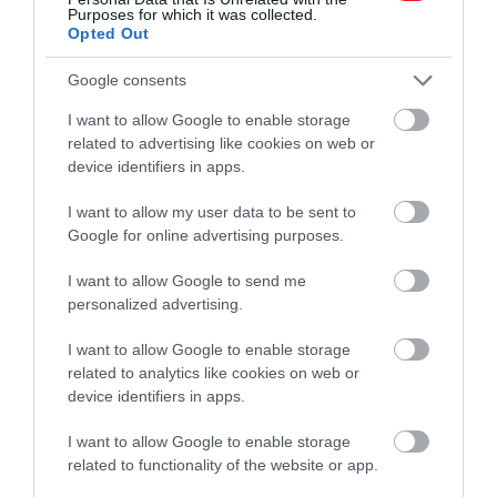
autókba a BYD szupertöltője
Purposes for which it was collected.
Opted Out
Google consents
Rekordszinten a villanyautók terjedése
I want to allow Google to enable storage
related to advertising like cookies on web or
Soha ennyi e-autó volt még itthon, mint idén
device identifiers in apps.
márciusban. 2712 darab tisztán elektromos autó
került forgalomba, így összesen a harmadik hónap
I want to allow my user data to be sent to
Google for online advertising purposes.
végén közel 72 ezer villanyautón volt zöld rendszám
Magyarországon. Az állami elektromosautó-program
I want to allow Google to send me
kifutása, valamint a villanyautók két számjegyű
personalized advertising.
áresése is hozzájárult a mostani
rekordhoz
.
I want to allow Google to enable storage
related to analytics like cookies on web or
device identifiers in apps.
Figyelmedbe ajánljuk!
Idén Európába is
megérkezhet a BYD legolcsóbb modellje
I want to allow Google to enable storage
related to functionality of the website or app.