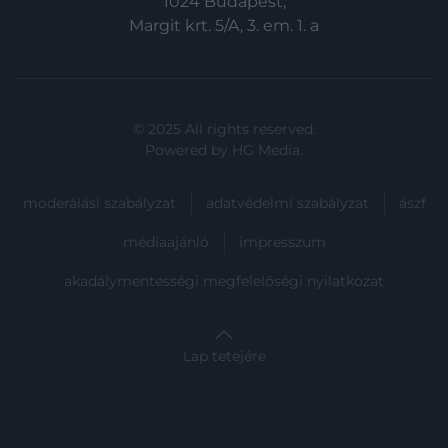
1024 Budapest,
Margit krt. 5/A, 3. em. 1. a
© 2025 All rights reserved.
Powered by
HG Media
.
moderálási szabályzat
adatvédelmi szabályzat
ászf
médiaajánló
impresszum
akadálymentességi megfelelőségi nyilatkozat
Lap tetejére