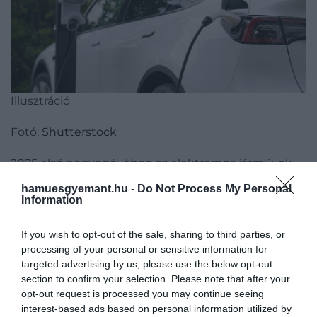
Illusztráció
Fotó:
Shutterstock
2025 első negyedévében az elektromos járművek
átlagára 10,8 millió forintra csökkent, ami több mint
hamuesgyemant.hu -
Do Not Process My Personal
900 ezer forintos visszaesést jelent az egy évvel
Information
korábbi 11,7 milliós összeghez képest – derül ki a
Használtautó.hu
friss adataiból.
If you wish to opt-out of the sale, sharing to third parties, or
processing of your personal or sensitive information for
Jelentősen növekedett a kínálat és a kereslet is:
targeted advertising by us, please use the below opt-out
2024 első negyedévéhez képest a hirdetések
section to confirm your selection. Please note that after your
opt-out request is processed you may continue seeing
száma 29 százalékkal, a telefonos és online
interest-based ads based on personal information utilized by
érdeklődéseké pedig 45 százalékkal emelkedett –