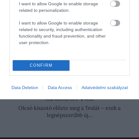
I want to allow Google to enable storage
Nyitókép: Fotó: Shutterstock
related to personalization.
I want to allow Google to enable storage
ELEKTROMOS AUTÓ
REKORD
CSÚCS
related to security, including authentication
functionality and fraud prevention, and other
KÖRNYEZETTUDATOSSÁG
OLCSÓ
user protection.
TESLA
PIAC
FORINT
AUTÓ
CONFIRM
MAGYARORSZÁG
ÉRDEKLŐDÉS
LISTA
PÉNZ
2026. JÚLIUS 18. ● PÉNZ
Data Deletion
Data Access
Adatvédelmi szabályzat
Alig maradt belőlük: 3 egykor népszerű
autómárka tűnik el a…
2026. AUGUSZTUS 3. ● PÉNZ
Olcsó kisautó előzte meg a Teslát – ezek a
legnépszerűbb új…