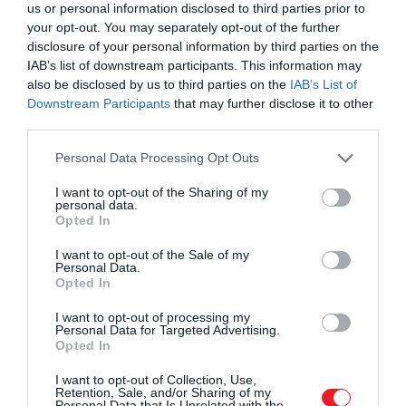
us or personal information disclosed to third parties prior to
írja
a Haszon.
your opt-out. You may separately opt-out of the further
disclosure of your personal information by third parties on the
​De melyek a legnépszerűbb e-autók? Íme
IAB’s list of downstream participants. This information may
also be disclosed by us to third parties on the
IAB’s List of
a lista:
Downstream Participants
that may further disclose it to other
third parties.
Tesla Model 3 - 9,7 millió Ft (átlagár)
Please note that this website/app uses one or more Google
Personal Data Processing Opt Outs
BMW i3 - 10,0 millió Ft (átlagár)
services and may gather and store information including but
Renault Zoe - 4,7 millió Ft
not limited to your visit or usage behaviour. You may click to
I want to opt-out of the Sharing of my
Tesla Model Y - 15,4 millió Ft
personal data.
grant or deny consent to Google and its third-party tags to
Opted In
Hyundai Kona - 8,4 millió Ft
use your data for below specified purposes in below Google
Dacia Spring - 4,6 millió Ft
consent section.
I want to opt-out of the Sale of my
Personal Data.
Volkswagen iD3 - 8,7 millió Ft
Opted In
Kia Niro - 9,3 millió Ft
Hyundai Ioniq - 6,2 millió Ft
I want to opt-out of processing my
Personal Data for Targeted Advertising.
Opted In
I want to opt-out of Collection, Use,
Ezt is olvasd el!
5 perc alatt 400 km-t pumpál az
Retention, Sale, and/or Sharing of my
Personal Data that Is Unrelated with the