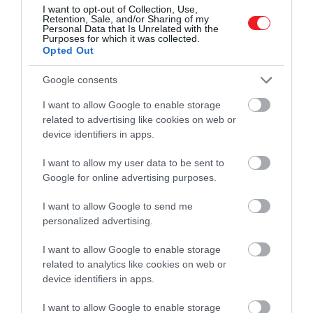
I want to opt-out of Collection, Use,
Retention, Sale, and/or Sharing of my
Personal Data that Is Unrelated with the
Purposes for which it was collected.
Opted Out
Google consents
I want to allow Google to enable storage
related to advertising like cookies on web or
device identifiers in apps.
I want to allow my user data to be sent to
Google for online advertising purposes.
I want to allow Google to send me
personalized advertising.
2025. ÁPRILIS 22. ● HAMU ÉS GYÉMÁNT
Ezeket az e-autókat szeretjük
I want to allow Google to enable storage
Az elektromos autók iránti érdeklődés
itthon leginkább
related to analytics like cookies on web or
világszerte rohamosan növekszik, ahogy a
device identifiers in apps.
környezettudatosság, a technológiai
HAMU ÉS GYÉMÁNT
fejlődés és az emelkedő üzemanyagárak
I want to allow Google to enable storage