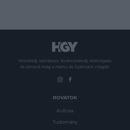
sok esetben pazarláshoz vezet. Néhány
aprósággal viszont rengeteget tehetünk
a környezetért – és a…
Művelődj, szórakozz, kíváncsiskodj, kóstolgass
és ismerd meg a Hamu és Gyémánt világát!
ROVATOK
Kultúra
Tudomány