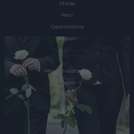
Utazás
Pénz
Gasztronómia
Magazin
HG MEDIA
Magazin-előfizetés
Haszon
In
Vince
KAPCSOLAT