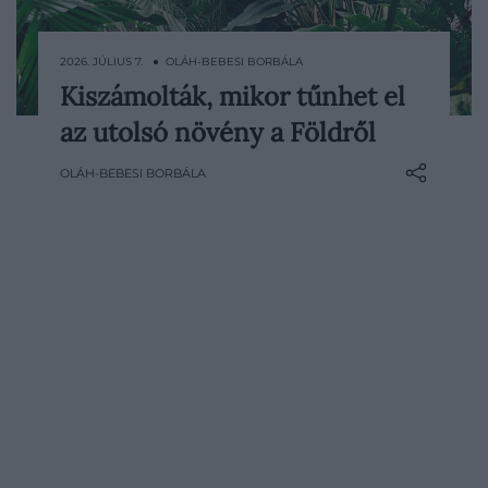
2026. JÚLIUS 7. ● OLÁH-BEBESI BORBÁLA
Kiszámolták, mikor tűnhet el
A klímaválság, az egyre gyakoribb
az utolsó növény a Földről
szélsőséges időjárási jelenségek, a
kiszáradó tájak és a Föld erőforrásainak
OLÁH-BEBESI BORBÁLA
gyorsuló felélése miatt könnyű a
természet jövőjéről a legsötétebb
forgatókönyvekben gondolkodni. Egy új
kutatás viszont egészen…