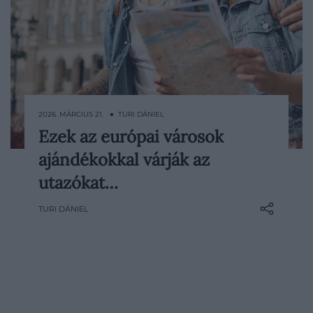
2026. MÁRCIUS 21. ● TURI DÁNIEL
Ezek az európai városok
Az elmúlt években egyre több európai
ajándékokkal várják az
város próbálja valahogyan kezelni a
túlturizmus problémáját. A legtöbb
utazókat…
helyen ez szigorításokkal jár: új adók,
TURI DÁNIEL
korlátozások és büntetések jelentek meg,
amelyekkel visszafognák a látogatók
számát és…