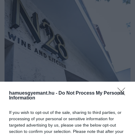
hamuesgyemant.hu -
Do Not Process My Personal
Information
2025. JÚNIUS 3. ● HAMU ÉS GYÉMÁNT
Az N28 Wine & Kitchen séfje
If you wish to opt-out of the sale, sharing to third parties, or
A budapesti belváros szívében működő
processing of your personal or sensitive information for
szerint a környezettudatos…
N28 Wine & Kitchen nemcsak a Bib
targeted advertising by us, please use the below opt-out
Gourmand elismerésével és kifinomult,
section to confirm your selection. Please note that after your
HAMU ÉS GYÉMÁNT