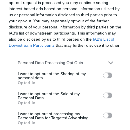
naponta váltakozó szezonális kínálatával
opt-out request is processed you may continue seeing
hívja fel magára a figyelmet, hanem azzal
interest-based ads based on personal information utilized by
us or personal information disclosed to third parties prior to
is, ahogyan a fenntarthatóság kérdéséhez
your opt-out. You may separately opt-out of the further
viszonyul. Nagy Szabolcs, az étterem séfje
disclosure of your personal information by third parties on the
szerint a…
IAB’s list of downstream participants. This information may
also be disclosed by us to third parties on the
IAB’s List of
Downstream Participants
that may further disclose it to other
third parties.
Please note that this website/app uses one or more Google
Personal Data Processing Opt Outs
services and may gather and store information including but
not limited to your visit or usage behaviour. You may click to
I want to opt-out of the Sharing of my
personal data.
grant or deny consent to Google and its third-party tags to
Opted In
use your data for below specified purposes in below Google
consent section.
I want to opt-out of the Sale of my
Personal Data.
Opted In
I want to opt-out of processing my
Personal Data for Targeted Advertising.
Opted In