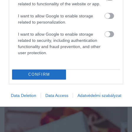
egyre több vásárlót terelnek a
related to functionality of the website or app.
fenntartható közlekedés felé. Az autóipar
egyértelműen átalakulóban van – és a
I want to allow Google to enable storage
related to personalization.
jövő egyre inkább tűnik…
I want to allow Google to enable storage
related to security, including authentication
functionality and fraud prevention, and other
user protection.
CONFIRM
Data Deletion
Data Access
Adatvédelmi szabályzat