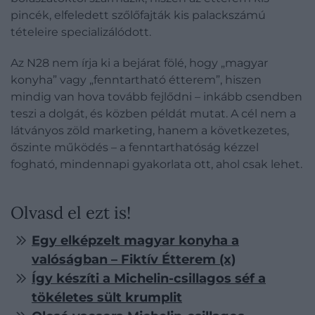
pincék, elfeledett szőlőfajták kis palackszámú
tételeire specializálódott.
Az N28 nem írja ki a bejárat fölé, hogy „magyar
konyha” vagy „fenntartható étterem”, hiszen
mindig van hova tovább fejlődni – inkább csendben
teszi a dolgát, és közben példát mutat. A cél nem a
látványos zöld marketing, hanem a következetes,
őszinte működés – a fenntarthatóság kézzel
fogható, mindennapi gyakorlata ott, ahol csak lehet.
Olvasd el ezt is!
Egy elképzelt magyar konyha a
valóságban – Fiktív Étterem (x)
Így készíti a Michelin-csillagos séf a
tökéletes sült krumplit