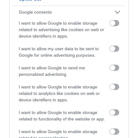
csúcsának, nehéz valódi párbeszédet
kezdeményezni a fenntarthatóságról. Sokan
Google consents
nincsenek tisztában azzal, mennyi munka, idő és
I want to allow Google to enable storage
költség van egy minőségi alapanyag mögött – és
related to advertising like cookies on web or
sokszor irreális elvárásokat támasztanak. Nem
device identifiers in apps.
hiszem, hogy az éttermek dolga lenne kioktatni a
vendégeket, de ha hitelesen és következetesen
I want to allow my user data to be sent to
működünk, azzal talán példát tudunk mutatni.”
–
Google for online advertising purposes.
mondja.
I want to allow Google to send me
personalized advertising.
I want to allow Google to enable storage
related to analytics like cookies on web or
device identifiers in apps.
I want to allow Google to enable storage
related to functionality of the website or app.
I want to allow Google to enable storage
related to personalization.