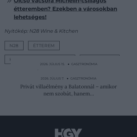
Olcsó vacsora Michelin-csillagos
étteremben? Ezekben a városokban
lehetséges!
Nyitókép: N28 Wine & Kitchen
N28
ÉTTEREM
KÖRNYEZETTUDATOSSÁG
FINE DINING
2026. JÚLIUS 15. ● GASZTRONÓMIA
Egy milánói örökség őrzője: Paola Faccioli
számára a Cova…
2026. JÚLIUS 7. ● GASZTRONÓMIA
Privát villaélmény a Balatonnál – amikor
nem szobát, hanem…