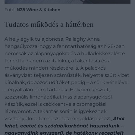
Fotó:
N28 Wine & Kitchen
Tudatos működés a háttérben
A hely egyik tulajdonosa, Pallaghy Anna
hangsúlyozza, hogy a fenntarthatóság az N28-ban
nemcsak az alapanyagokra és a hulladékkezelésre
terjed ki, hanem az italokra, a takarításra és a
működés minden részletére is. A palackos
ásványvizet teljesen száműzték, helyette szűrt vizet
kínálnak, dobozos üdítőket pedig – a sör kivételével
– egyáltalán nem tartanak. Helyben készült,
szezonális limonádéikat friss alapanyagokból
készítik, ezzel is csökkentve a csomagolási
lábnyomot. A takarítás során is igyekeznek
visszanyúlni a természetes megoldásokhoz:
„
Ahol
lehet, ecetet és szódabikarbónát használunk –
nagyanyáink egyszerű, de hatékony receptjeit