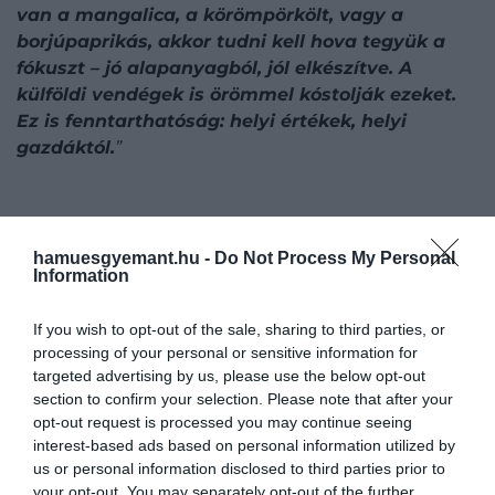
van a mangalica, a körömpörkölt, vagy a
borjúpaprikás, akkor tudni kell hova tegyük a
fókuszt – jó alapanyagból, jól elkészítve. A
külföldi vendégek is örömmel kóstolják ezeket.
Ez is fenntarthatóság: helyi értékek, helyi
gazdáktól.
”
hamuesgyemant.hu -
Do Not Process My Personal
A séf szerint a vendéglátásnak edukálnia is
Information
kellene, de a realitás nagy százalékban
más.
If you wish to opt-out of the sale, sharing to third parties, or
processing of your personal or sensitive information for
A konyha szezonalitása szintén tudatosságot tükröz.
targeted advertising by us, please use the below opt-out
A séf szerint a tavasz a leginspirálóbb időszak,
section to confirm your selection. Please note that after your
amikor a zöldségek, gyümölcsök frissessége új
opt-out request is processed you may continue seeing
lendületet ad a kreativitásnak.
„
A spárga nálam
interest-based ads based on personal information utilized by
us or personal information disclosed to third parties prior to
levesben, főételben, sőt, akár desszertben is
your opt-out. You may separately opt-out of the further