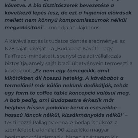
követve. A bio tisztítószerek bevezetése a
következő lépés lesz, de ezt a higiéniai előírások
mellett nem könnyű kompromisszumok nélkül
megvalósítani
”
– mondja a tulajdonos.
A kávéválasztás is tudatos döntés eredménye: az
N28 saját kávéját – a „Budapest Kávét” – egy
FairTrade-minősített, spanyol családi vállalkozás
biztosítja, amely saját brazil ültetvényein termeszti a
kávébabot.
„
Ez nem egy tömegcikk, amit
kikötőkben áll hosszú hetekig. A kávébabot a
termelőnél már külön nekünk dedikálják, tehát
egy farm to coffee table koncepció valósul meg.
A bab pedig, ami Budapestre érkezik már
helyben frissen pörkölve kerül a csészékbe –
hosszú láncok nélkül, kizsákmányolás nélkül
”
–
teszi hozzá Pallaghy Anna. A borlap is tükrözi a
szemléletet: a kínálat 90 százaléka magyar
borászatoktól származik, hiszen az étterem kis