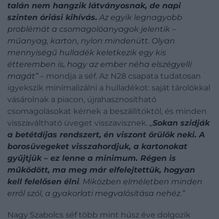
talán nem hangzik látványosnak, de napi
szinten óriási kihívás.
Az egyik legnagyobb
problémát a csomagolóanyagok jelentik –
műanyag, karton, nylon mindenütt. Olyan
mennyiségű hulladék keletkezik egy kis
étteremben is, hogy az ember néha elszégyelli
magát”
– mondja a séf. Az N28 csapata tudatosan
igyekszik minimalizálni a hulladékot: saját tárolókkal
vásárolnak a piacon, újrahasznosítható
csomagolásokat kérnek a beszállítóktól, és minden
visszaváltható üveget visszavisznek.
„
Sokan szidják
a betétdíjas rendszert, én viszont örülök neki. A
borosüvegeket visszahordjuk, a kartonokat
gyűjtjük – ez lenne a minimum. Régen is
működött, ma meg már elfelejtettük, hogyan
kell felelősen élni
. Miközben elméletben minden
erről szól, a gyakorlati megvalósítása nehéz.”
Nagy Szabolcs séf több mint húsz éve dolgozik