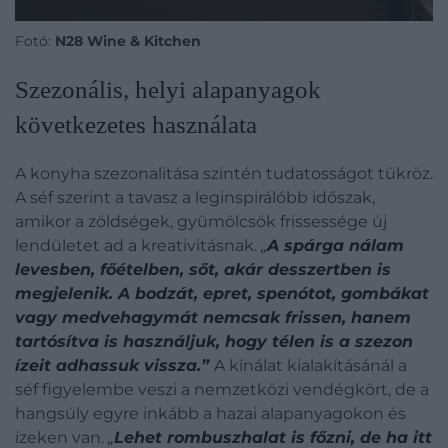
Fotó:
N28 Wine & Kitchen
Szezonális, helyi alapanyagok
következetes használata
A konyha szezonalitása szintén tudatosságot tükröz.
A séf szerint a tavasz a leginspirálóbb időszak,
amikor a zöldségek, gyümölcsök frissessége új
lendületet ad a kreativitásnak.
„
A spárga nálam
levesben, főételben, sőt, akár desszertben is
megjelenik. A bodzát, epret, spenótot, gombákat
vagy medvehagymát nemcsak frissen, hanem
tartósítva is használjuk, hogy télen is a szezon
ízeit adhassuk vissza.”
A kínálat kialakításánál a
séf figyelembe veszi a nemzetközi vendégkört, de a
hangsúly egyre inkább a hazai alapanyagokon és
ízeken van.
„
Lehet rombuszhalat is főzni, de ha itt