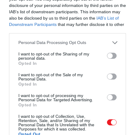
megjelenik. A bodzát, epret, spenótot, gombákat
disclosure of your personal information by third parties on the
vagy medvehagymát nemcsak frissen, hanem
IAB’s list of downstream participants. This information may
tartósítva is használjuk, hogy télen is a szezon
also be disclosed by us to third parties on the
IAB’s List of
ízeit adhassuk vissza.”
A kínálat kialakításánál a
Downstream Participants
that may further disclose it to other
séf figyelembe veszi a nemzetközi vendégkört, de a
third parties.
hangsúly egyre inkább a hazai alapanyagokon és
Please note that this website/app uses one or more Google
Personal Data Processing Opt Outs
ízeken van.
„
Lehet rombuszhalat is főzni, de ha itt
services and may gather and store information including but
van a mangalica, a körömpörkölt, vagy a
not limited to your visit or usage behaviour. You may click to
I want to opt-out of the Sharing of my
borjúpaprikás, akkor tudni kell hova tegyük a
personal data.
grant or deny consent to Google and its third-party tags to
Opted In
fókuszt – jó alapanyagból, jól elkészítve. A
use your data for below specified purposes in below Google
külföldi vendégek is örömmel kóstolják ezeket.
consent section.
I want to opt-out of the Sale of my
Personal Data.
Ez is fenntarthatóság: helyi értékek, helyi
Opted In
gazdáktól.
”
I want to opt-out of processing my
Personal Data for Targeted Advertising.
„Fontosnak tartom, hogy az éttermek szerepet
Opted In
vállaljanak a szemléletformálásban, de nem
mindig könnyű terep ez. Egy olyan országban, ahol
I want to opt-out of Collection, Use,
Retention, Sale, and/or Sharing of my
az éttermi kultúra még formálódóban van, és ahol
Personal Data that Is Unrelated with the
Purposes for which it was collected.
gyakran a csárdaélmény számít az étkezés
Opted Out