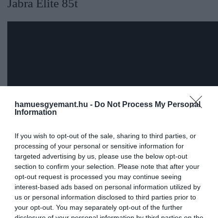
​Jabra Elite 85t
hamuesgyemant.hu -
Do Not Process My Personal
Information
If you wish to opt-out of the sale, sharing to third parties, or
processing of your personal or sensitive information for
targeted advertising by us, please use the below opt-out
section to confirm your selection. Please note that after your
opt-out request is processed you may continue seeing
interest-based ads based on personal information utilized by
Az Elite 85t a Jabra prémiumkategóriás vezeték nélkül
us or personal information disclosed to third parties prior to
fülhallgatója, amelyben könnyen kezelhető aktív
your opt-out. You may separately opt-out of the further
zajszűrő funkciót is találunk. A modell hangminősége
disclosure of your personal information by third parties on the