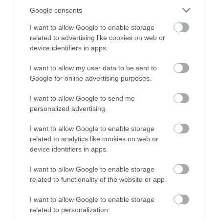
Google consents
I want to allow Google to enable storage
A Sennheiser nem véletlenül az egyik
related to advertising like cookies on web or
legmegbízhatóbb márka a fülhallgató-iparban. A ném
device identifiers in apps.
cég közel nyolc évtizede gyártja a gyönyörű hangzású
I want to allow my user data to be sent to
mégis megfizethető eszközöket. Ennek megfelelően 
Google for online advertising purposes.
a modell is csúcsminőségű: a fejlett aktív zajszűrés
kényelmes kialakítással párosul.
I want to allow Google to send me
personalized advertising.
I want to allow Google to enable storage
Ha tovább olvasnál:
Skrillex és Fred Again a
related to analytics like cookies on web or
Nagyszínpadon, avagy az elektronikus zene
device identifiers in apps.
térnyerése a Sziget Fesztiválon
I want to allow Google to enable storage
related to functionality of the website or app.
I want to allow Google to enable storage
​Sony LinkBuds S
related to personalization.