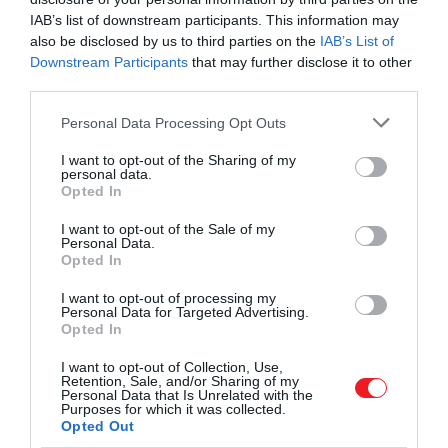
elképesztően jó, valódi élmény rajta a zenehallgatás,
IAB’s list of downstream participants. This information may
főleg, mert hosszú távon is nagyon kényelmes.
also be disclosed by us to third parties on the
IAB’s List of
Valószínűleg a lista legjobb ár-érték arányú
Downstream Participants
that may further disclose it to other
third parties.
fülhallgatójáról van szó.
Please note that this website/app uses one or more Google
Personal Data Processing Opt Outs
​Sennheiser Momentum True Wireless 3
services and may gather and store information including but
not limited to your visit or usage behaviour. You may click to
I want to opt-out of the Sharing of my
personal data.
grant or deny consent to Google and its third-party tags to
Opted In
use your data for below specified purposes in below Google
consent section.
I want to opt-out of the Sale of my
Personal Data.
Opted In
I want to opt-out of processing my
Personal Data for Targeted Advertising.
Opted In
I want to opt-out of Collection, Use,
Retention, Sale, and/or Sharing of my
Personal Data that Is Unrelated with the
Purposes for which it was collected.
Opted Out