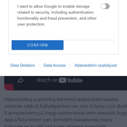
I want to allow Google to enable storage
related to security, including authentication
functionality and fraud prevention, and other
user protection.
CONFIRM
Data Deletion
Data Access
Adatvédelmi szabályzat
Valószínűleg a jelenleg elérhető legkényelmesebb
vezeték nélküli fülhallgatóról van szó. A Sony Link Bud
S annyira könnyű, hogy szinte észre sem vesszük, hog
épp a fülünkben van. Emellett karakteres, tiszta
hangzás és kiváló zajszűrés jellemzi a modellt.