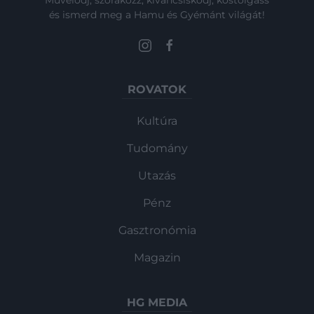
Művelődj, szórakozz, kíváncsiskodj, kóstolgass
és ismerd meg a Hamu és Gyémánt világát!
ROVATOK
Kultúra
Tudomány
Utazás
Pénz
Gasztronómia
Magazin
HG MEDIA