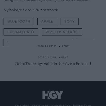
Nyitókép: Fotó: Shutterstock
BLUETOOTH
APPLE
SONY
FÜLHALLGATÓ
VEZETÉK NÉLKÜLI
VEZETÉK NÉLKÜLI FÜLHALLGATÓ
PÉNZ
2026. JÚLIUS 18. ● PÉNZ
Alig maradt belőlük: 3 egykor népszerű
autómárka tűnik el a…
2026. JÚLIUS 8. ● PÉNZ
DeltaTrace: így válik érthetővé a Forma-1