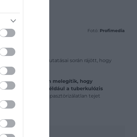
Fotó:
Profimedia
odik meg az italuk. Kutatásai során rájött, hogy
pusztíthatók.
gy bizonyos hőfokon melegítik, hogy
tősen
csökkentette például a tuberkulózis
an egyenesen tilos pasztörizálatlan tejet