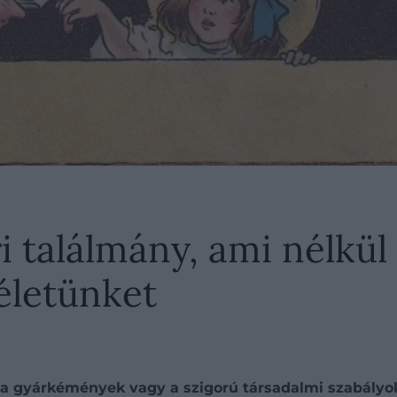
ri találmány, ami nélkül
életünket
a gyárkémények vagy a szigorú társadalmi szabályok 