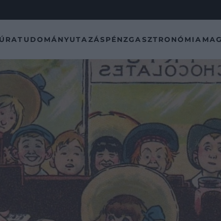
TÚRA
TUDOMÁNY
UTAZÁS
PÉNZ
GASZTRONÓMIA
MAG