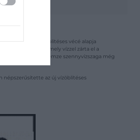
k ki, a ma ismert öblítéses vécé alapja
 S-alakú csövet, amely vízzel zárta el a
y Bűz után, amikor a Temze szennyvízszaga még
en népszerűsítette az új vízöblítéses