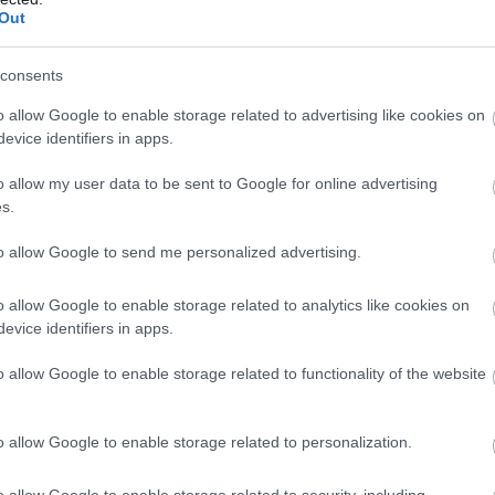
Out
consents
o allow Google to enable storage related to advertising like cookies on
evice identifiers in apps.
o allow my user data to be sent to Google for online advertising
s.
gy alkoholt előállító cégtől, hogy derítse ki, miért savany
azt is felfedezte, hogy ezek megfelelő hőmérsékleten el
to allow Google to send me personalized advertising.
elynek során
az élelmiszereket meghatározott ideig e
o allow Google to enable storage related to analytics like cookies on
 később a tej esetében is alkalmazni kezdték, ami jelen
evice identifiers in apps.
élelmiszerbiztonságnak, olyannyira, hogy számos országb
o allow Google to enable storage related to functionality of the website
o allow Google to enable storage related to personalization.
o allow Google to enable storage related to security, including