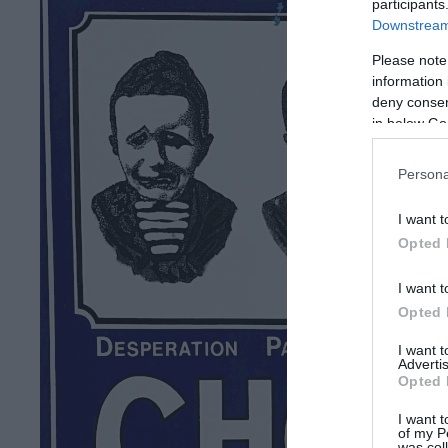
participants
Downstream 
Please note
information 
deny consent
in below Go
Persona
I want t
Opted 
I want t
Opted 
I want 
Advertis
Opted 
I want t
of my P
was col