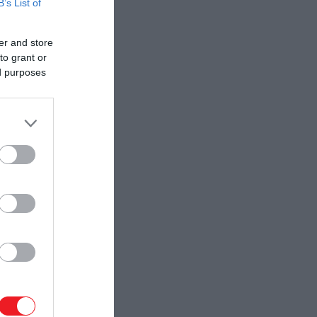
B’s List of
er and store
to grant or
ed purposes