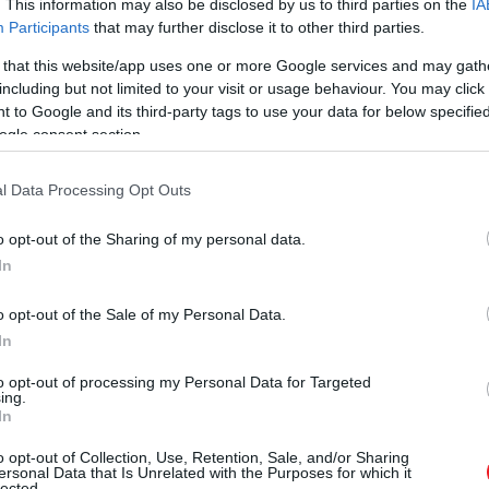
. This information may also be disclosed by us to third parties on the
IA
Participants
that may further disclose it to other third parties.
 that this website/app uses one or more Google services and may gath
including but not limited to your visit or usage behaviour. You may click 
 to Google and its third-party tags to use your data for below specifi
ogle consent section.
l Data Processing Opt Outs
o opt-out of the Sharing of my personal data.
In
o opt-out of the Sale of my Personal Data.
In
to opt-out of processing my Personal Data for Targeted
ing.
In
o opt-out of Collection, Use, Retention, Sale, and/or Sharing
ersonal Data that Is Unrelated with the Purposes for which it
lected.