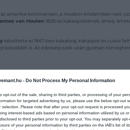
az amerikai kontinensen, a modern értelemben vett cso
annes van Houten
1828-as kakaóprésének, amely lehető
ry
készítette el 1847-ben kakaóvaj, kakaópor és cukor fe
tejcsokoládét is. Az édesség ezek után gyorsan tömegter
emant.hu -
Do Not Process My Personal Information
to opt-out of the sale, sharing to third parties, or processing of your per
formation for targeted advertising by us, please use the below opt-out s
r selection. Please note that after your opt-out request is processed y
eing interest-based ads based on personal information utilized by us or
disclosed to third parties prior to your opt-out. You may separately opt-
losure of your personal information by third parties on the IAB’s list of