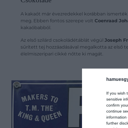
A kakaót már évezredekkel korábban ismerték 
meg. Ebben fontos szerepe volt
Coenraad Joh
kakaóbabból.
Az első szilárd csokoládétáblát végül
Joseph F
sűrített tej hozzáadásával megalkotta az első 
élelmiszeripari cikké nőtte ki magát.
hamuesgy
If you wish 
sensitive in
confirm you
continue se
information 
further disc