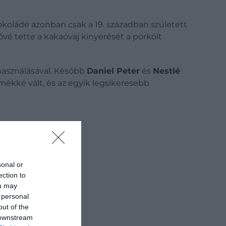
koládé azonban csak a 19. században született
vé tette a kakaóvaj kinyerését a pörkölt
lhasználásával. Később
Daniel Peter
és
Nestlé
mékké vált, és az egyik legsikeresebb
sonal or
ection to
ou may
 personal
out of the
 downstream