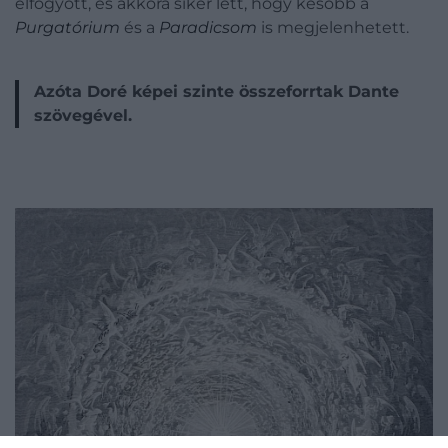
elfogyott, és akkora siker lett, hogy később a
Purgatórium
és a
Paradicsom
is megjelenhetett.
Azóta Doré képei szinte összeforrtak Dante
szövegével.