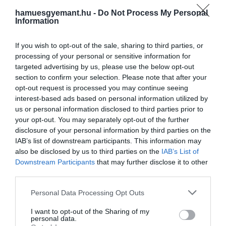
hamuesgyemant.hu -
Do Not Process My Personal
Information
If you wish to opt-out of the sale, sharing to third parties, or
processing of your personal or sensitive information for
targeted advertising by us, please use the below opt-out
section to confirm your selection. Please note that after your
opt-out request is processed you may continue seeing
interest-based ads based on personal information utilized by
us or personal information disclosed to third parties prior to
your opt-out. You may separately opt-out of the further
disclosure of your personal information by third parties on the
IAB’s list of downstream participants. This information may
Gustave Doré: Empyreum
also be disclosed by us to third parties on the
IAB’s List of
Downstream Participants
that may further disclose it to other
Fotó:
Universal History Archive/Getty Images
third parties.
Az Empyreum Dante világképében a létezés
Please note that this website/app uses one or more Google
Personal Data Processing Opt Outs
services and may gather and store information including but
legfelsőbb szintje. A Föld a mindenség
not limited to your visit or usage behaviour. You may click to
I want to opt-out of the Sharing of my
középpontjában áll, körülötte sorakoznak az égi
personal data.
grant or deny consent to Google and its third-party tags to
szférák: a Hold, a Merkúr, a Vénusz, a Nap, a Mars, a