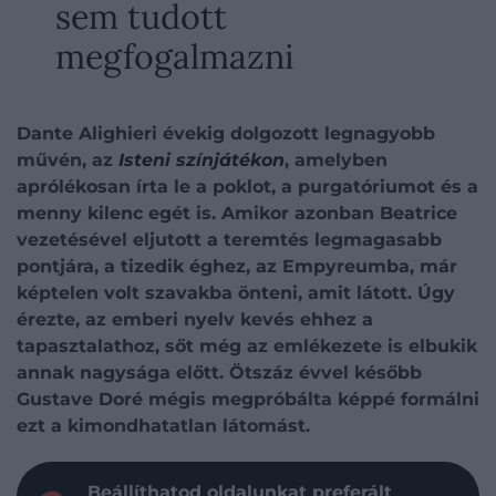
sem tudott
megfogalmazni
Dante Alighieri évekig dolgozott legnagyobb
művén, az
Isteni színjátékon
, amelyben
aprólékosan írta le a poklot, a purgatóriumot és a
menny kilenc egét is. Amikor azonban Beatrice
vezetésével eljutott a teremtés legmagasabb
pontjára, a tizedik éghez, az Empyreumba, már
képtelen volt szavakba önteni, amit látott. Úgy
érezte, az emberi nyelv kevés ehhez a
tapasztalathoz, sőt még az emlékezete is elbukik
annak nagysága előtt. Ötszáz évvel később
Gustave Doré mégis megpróbálta képpé formálni
ezt a kimondhatatlan látomást.
Beállíthatod oldalunkat preferált