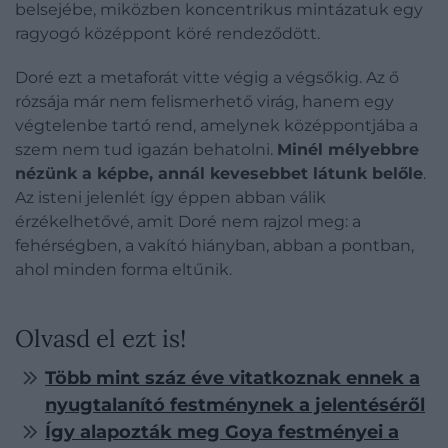
belsejébe, miközben koncentrikus mintázatuk egy
ragyogó középpont köré rendeződött.
Doré ezt a metaforát vitte végig a végsőkig. Az ő
rózsája már nem felismerhető virág, hanem egy
végtelenbe tartó rend, amelynek középpontjába a
szem nem tud igazán behatolni.
Minél mélyebbre
nézünk a képbe, annál kevesebbet látunk belőle
.
Az isteni jelenlét így éppen abban válik
érzékelhetővé, amit Doré nem rajzol meg: a
fehérségben, a vakító hiányban, abban a pontban,
ahol minden forma eltűnik.
Olvasd el ezt is!
Több mint száz éve vitatkoznak ennek a
nyugtalanító festménynek a jelentéséről
Így alapozták meg Goya festményei a