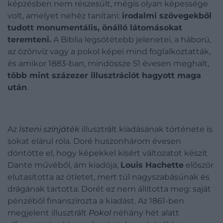
képzésben nem részesült, mégis olyan képessége
volt, amelyet nehéz tanítani:
irodalmi szövegekből
tudott monumentális, önálló látomásokat
teremteni.
A Biblia legsötétebb jelenetei, a háború,
az özönvíz vagy a pokol képei mind foglalkoztatták,
és amikor 1883-ban, mindössze 51 évesen meghalt,
több mint százezer illusztrációt hagyott maga
után
.
Az
Isteni színjáték
illusztrált kiadásának története is
sokat elárul róla. Doré huszonhárom évesen
döntötte el, hogy képekkel kísért változatot készít
Dante művéből, ám kiadója,
Louis Hachette
először
elutasította az ötletet, mert túl nagyszabásúnak és
drágának tartotta. Dorét ez nem állította meg: saját
pénzéből finanszírozta a kiadást. Az 1861-ben
megjelent illusztrált
Pokol
néhány hét alatt