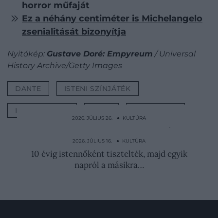
horror műfaját
Ez a néhány centiméter is Michelangelo
zsenialitását bizonyítja
Nyitókép:
Gustave Doré: Empyreum
/ Universal
History Archive/Getty Images
DANTE
ISTENI SZÍNJÁTÉK
ILLUSZTRÁCIÓ
RAJZ
TÖKÉLETES
2026. JÚLIUS 26. ● KULTÚRA
A történelem legbizarrabb tragédiája:
amikor 60 nemes…
2026. JÚLIUS 16. ● KULTÚRA
10 évig istennőként tisztelték, majd egyik
napról a másikra…