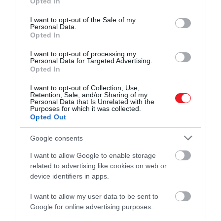
Opted In
use your data for below specified purposes in below Google
Jupiter és a Szaturnusz körei, majd az állócsillagok
consent section.
I want to opt-out of the Sale of my
ege. Ezen túl helyezkedik el
az Empyreum, amely
Personal Data.
már nem fizikai tér, nincs benne idő, irány vagy
Opted In
távolság.
Inkább isteni állapotként érthető: az
I want to opt-out of processing my
angyalok és az üdvözült lelkek lakhelyeként,
Personal Data for Targeted Advertising.
Opted In
ahonnan minden fény és mozgás ered.
I want to opt-out of Collection, Use,
Dante szerint amikor ide érkezett, először egy
Retention, Sale, and/or Sharing of my
Personal Data that Is Unrelated with the
fényfolyamot látott, amely körré alakult, majd egy
Purposes for which it was collected.
hatalmas, fehér rózsává változott. Ennek szirmai
Opted Out
között helyezkedtek el az üdvözült lelkek,
Google consents
középpontjában pedig olyan fény ragyogott,
amelyet emberi szem már nem képes elviselni.
I want to allow Google to enable storage
Doré képe első pillantásra hűnek tűnik ehhez a
related to advertising like cookies on web or
leíráshoz, valójában azonban egyetlen kompozíciós
device identifiers in apps.
döntés adja meg az erejét:
Dante és Beatrice nem
I want to allow my user data to be sent to
a kép közepén állnak, hanem lent, háttal a
Google for online advertising purposes.
nézőnek.