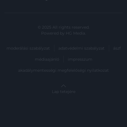
© 2025 All rights reserved.
Powered by
HG Media
.
moderálási szabályzat
adatvédelmi szabályzat
ászf
médiaajánló
impresszum
akadálymentességi megfelelőségi nyilatkozat
Lap tetejére