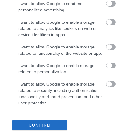
I want to allow Google to send me
personalized advertising.
I want to allow Google to enable storage
related to analytics like cookies on web or
device identifiers in apps.
I want to allow Google to enable storage
related to functionality of the website or app.
I want to allow Google to enable storage
Ez is érdekelhet!
related to personalization.
Michelangelo képpel illusztrálta
bevásárlólistáját − ezeket vette a
I want to allow Google to enable storage
reneszánsz művészet mestere
related to security, including authentication
functionality and fraud prevention, and other
user protection.
Ez a döntés teszi az illusztrációt igazán naggyá. Doré
nem arcokat, gesztusokat vagy emberi
meghatottságot akar mutatni, hanem azt a
CONFIRM
pillanatot, amikor az ember eltörpül valami