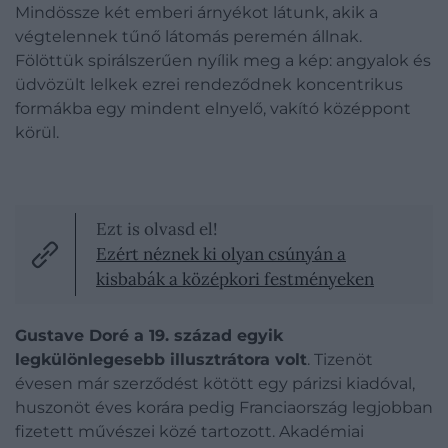
Mindössze két emberi árnyékot látunk, akik a
végtelennek tűnő látomás peremén állnak.
Fölöttük spirálszerűen nyílik meg a kép: angyalok és
üdvözült lelkek ezrei rendeződnek koncentrikus
formákba egy mindent elnyelő, vakító középpont
körül.
Ezt is olvasd el!
Ezért néznek ki olyan csúnyán a
kisbabák a középkori festményeken
Gustave Doré a 19. század egyik
legkülönlegesebb illusztrátora volt
. Tizenöt
évesen már szerződést kötött egy párizsi kiadóval,
huszonöt éves korára pedig Franciaország legjobban
fizetett művészei közé tartozott. Akadémiai