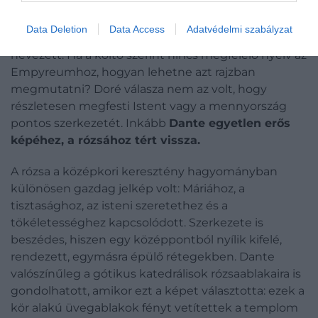
felfoghatatlan előtt. Az illusztrátor legnagyobb
kihívása éppen az volt, hogy olyan jelenetet kellett
Data Deletion
Data Access
Adatvédelmi szabályzat
ábrázolnia, amelyet Dante maga is leírhatatlannak
nevezett. Ha a költő szerint nincs megfelelő nyelv az
Empyreumhoz, hogyan lehetne azt rajzban
megmutatni? Doré válasza nem az volt, hogy
részletesen megfesti Istent vagy a mennyország
pontos szerkezetét. Inkább
Dante egyetlen erős
képéhez, a rózsához tért vissza.
A rózsa a középkori keresztény hagyományban
különösen gazdag jelkép volt: Máriához, a
tisztasághoz, az isteni szeretethez és a
tökéletességhez kapcsolódott. Szerkezete is
beszédes, hiszen egy középpontból nyílik kifelé,
rendezett, egymásra épülő rétegekben. Dante
valószínűleg a gótikus katedrálisok rózsaablakaira is
gondolhatott, amikor ezt a képet választotta: ezek a
kör alakú üvegablakok fényt vetítettek a templom