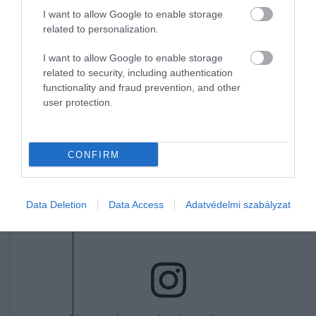
turbulens közegekben, például a levegőben vagy a
I want to allow Google to enable storage
vízben.
related to personalization.
Ez arra utal, hogy a festmény örvénylő égboltja nem
I want to allow Google to enable storage
csupán művészi elképzelés, hanem meglepően pont
related to security, including authentication
functionality and fraud prevention, and other
ábrázolása lehet egy tudományos jelenségnek.
user protection.
CONFIRM
Data Deletion
Data Access
Adatvédelmi szabályzat