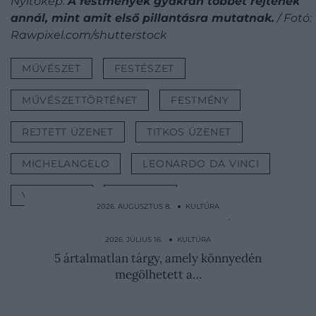
Nyitókép:
A festmények gyakran többet rejtenek
annál, mint amit első pillantásra mutatnak.
/ Fotó:
Rawpixel.com/shutterstock
MŰVÉSZET
FESTÉSZET
MŰVÉSZETTÖRTÉNET
FESTMÉNY
REJTETT ÜZENET
TITKOS ÜZENET
MICHELANGELO
LEONARDO DA VINCI
VAN GOGH
KULTÚRA
2026. AUGUSZTUS 8. ● KULTÚRA
A sebész, akinek egyetlen operációja
három ember életébe…
2026. JÚLIUS 16. ● KULTÚRA
5 ártalmatlan tárgy, amely könnyedén
megölhetett a…