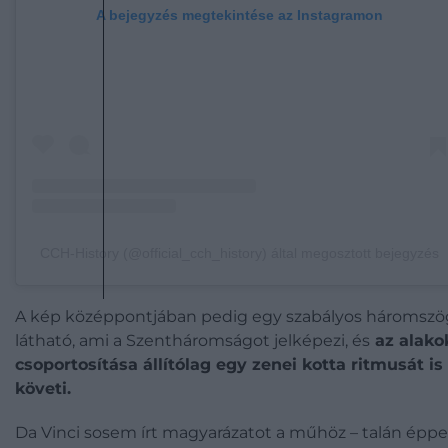
A bejegyzés megtekintése az Instagramon
CCH-History (@official_cch_history) által megosztott bejegyzés
A kép középpontjában pedig egy szabályos háromszö
látható, ami a Szentháromságot jelképezi, és
az alako
csoportosítása állítólag egy zenei kotta ritmusát is
követi.
Da Vinci sosem írt magyarázatot a műhöz – talán épp