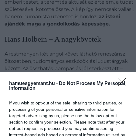
emberi testet, a teremtés aktusát az értelem, a tudat
születésével kötötte össze. A kép így nemcsak vallási,
hanem humanista üzenetet is hordoz:
az isteni
ajándék maga a gondolkodás képessége.
Hans Holbein – A nagykövetek
A festményen két angol követ látható reneszánsz
öltözetben, tudományos eszközök és luxustárgyak
között. Az összhatás pompás és jól szerkesztett –
mígnem
észrevesszük a kép alján azt az eltorzított,
szinte elnagyolt formát, ami csak oldalról nézve
hamuesgyemant.hu -
Do Not Process My Personal
Information
válik felismerhető koponyává.
If you wish to opt-out of the sale, sharing to third parties, or
processing of your personal or sensitive information for
targeted advertising by us, please use the below opt-out
section to confirm your selection. Please note that after your
opt-out request is processed you may continue seeing
interest-based ads based on personal information utilized by