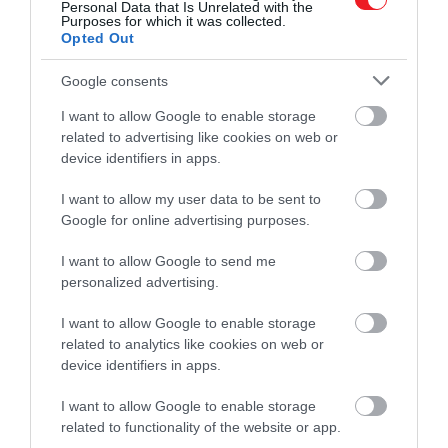
Personal Data that Is Unrelated with the
Purposes for which it was collected.
Ez az úgynevezett
anamorfózis technikája, amely
Opted Out
optikai illúzióval dolgozik
. A koponya pedig egy
memento mori, vagyis figyelmeztetés a halál
Google consents
elkerülhetetlenségére: bármennyi tudás vagy
I want to allow Google to enable storage
gazdagság vesz körül, a halál mindenkit utolér. Holbei
related to advertising like cookies on web or
így teszi egyszerre intellektuálissá és kegyetlenül
device identifiers in apps.
emberivé a képet.
I want to allow my user data to be sent to
Vincent van Gogh – Csillagos éj
Google for online advertising purposes.
I want to allow Google to send me
A
Csillagos éj
sokáig egyszerűen egy szenvedő művés
personalized advertising.
látomásának tűnt, de idővel több tudományos rétege 
felszínre került. A kutatók ugyanis felfedezték, hogy
I want to allow Google to enable storage
related to analytics like cookies on web or
Van Gogh festményének örvénylő mintázatai
device identifiers in apps.
összhangban vannak Kolmogorov
I want to allow Google to enable storage
turbulenciaelméletével – egy olyan matematikai
related to functionality of the website or app.
modellel, amely leírja, hogyan oszlik el az energia a