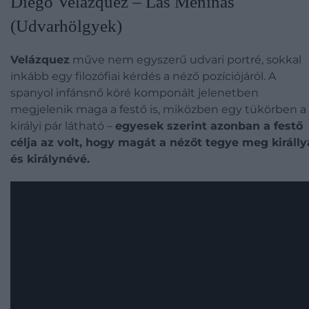
Diego Velázquez – Las Meninas
(Udvarhölgyek)
Velázquez
műve nem egyszerű udvari portré, sokkal
inkább egy filozófiai kérdés a néző pozíciójáról. A
spanyol infánsnő köré komponált jelenetben
megjelenik maga a festő is, miközben egy tükörben a
királyi pár látható –
egyesek szerint azonban a festő
célja az volt, hogy magát a nézőt tegye meg királly
és királynévé.