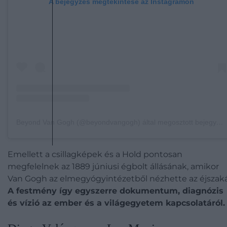
A bejegyzés megtekintése az Instagramon
Beyond Van Gogh (@beyondvangogh) által megosztott bejegyzés
Emellett a csillagképek és a Hold pontosan
megfelelnek az 1889 júniusi égbolt állásának, amikor
Van Gogh az elmegyógyintézetből nézhette az éjszaká
A festmény így egyszerre dokumentum, diagnózis
és vízió az ember és a világegyetem kapcsolatáról.