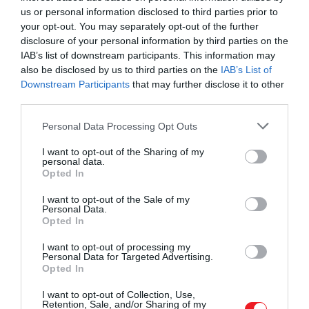
us or personal information disclosed to third parties prior to
your opt-out. You may separately opt-out of the further
disclosure of your personal information by third parties on the
IAB’s list of downstream participants. This information may
also be disclosed by us to third parties on the
IAB’s List of
Downstream Participants
that may further disclose it to other
third parties.
A bejegyzés megtekintése az Instagramon
Please note that this website/app uses one or more Google
Personal Data Processing Opt Outs
services and may gather and store information including but
not limited to your visit or usage behaviour. You may click to
I want to opt-out of the Sharing of my
personal data.
grant or deny consent to Google and its third-party tags to
Opted In
use your data for below specified purposes in below Google
consent section.
I want to opt-out of the Sale of my
Personal Data.
Opted In
I want to opt-out of processing my
Personal Data for Targeted Advertising.
Opted In
Kai Bilimoria (@history_art_philosophy) által megosztott bejegyzés
I want to opt-out of Collection, Use,
Retention, Sale, and/or Sharing of my