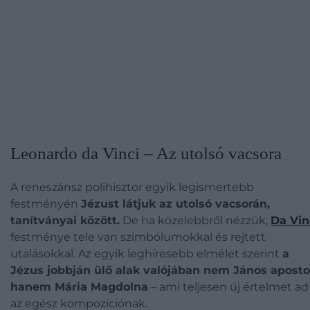
Leonardo da Vinci – Az utolsó vacsora
A reneszánsz polihisztor egyik legismertebb
festményén
Jézust látjuk az utolsó vacsorán,
tanítványai között.
De ha közelebbről nézzük,
Da Vin
festménye tele van szimbólumokkal és rejtett
utalásokkal. Az egyik leghíresebb elmélet szerint
a
Jézus jobbján ülő alak valójában nem János aposto
hanem Mária Magdolna
– ami teljesen új értelmet ad
az egész kompozíciónak.