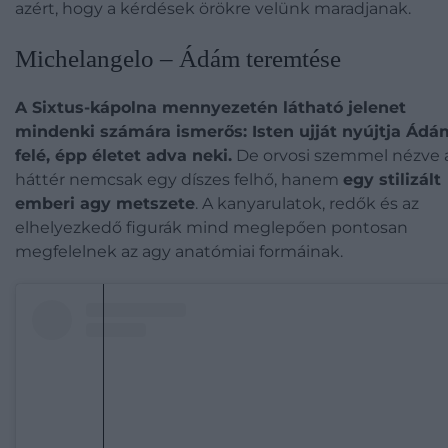
azért, hogy a kérdések örökre velünk maradjanak.
Michelangelo – Ádám teremtése
A Sixtus-kápolna mennyezetén látható jelenet
mindenki számára ismerős: Isten ujját nyújtja Ádá
felé, épp életet adva neki.
De orvosi szemmel nézve 
háttér nemcsak egy díszes felhő, hanem
egy stilizált
emberi agy metszete
. A kanyarulatok, redők és az
elhelyezkedő figurák mind meglepően pontosan
megfelelnek az agy anatómiai formáinak.