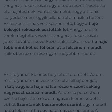
tengervíz fokozatosan egyre több részét árasztotta
el a hajótestnek. Fontos kiemelni, hogy a Titanic
süllyedése nem egyik pillanatról a másikra történt.
Ez részben annak volt köszönhető, hogy
a hajó
belsejét rekeszek osztották fel
. Ahogy az első
terek megteltek vízzel, a tengervíz fokozatosan
jutott tovább a következő szakaszokba, ezért
a hajó
több mint két és fél órán át a felszínen maradt
,
miközben az orr-rész egyre mélyebbre merült.
Ez a folyamat különös helyzetet teremtett. Az orr-
rész folyamatosan veszítette el a felhajtóerejét,
a
tat, vagyis a hajó hátsó része viszont sokáig
nagyrészt száraz maradt.
Az utolsó percekben
ezért a hajó hátsó része magasan kiemelkedett a
vízből.
Szemtanúk beszámolói szerint
úgy meredt
az ég felé, mintha egy hatalmas oszlop lenne. A