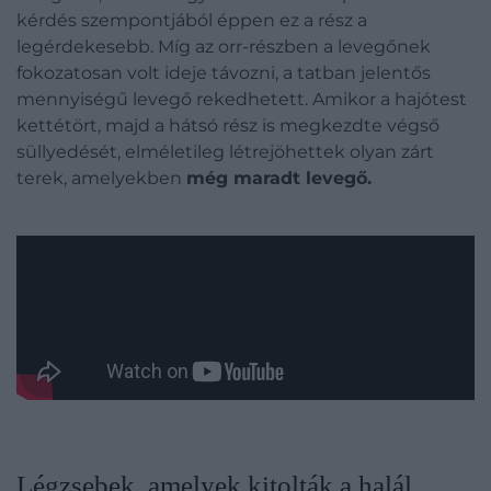
kérdés szempontjából éppen ez a rész a
legérdekesebb. Míg az orr-részben a levegőnek
fokozatosan volt ideje távozni, a tatban jelentős
mennyiségű levegő rekedhetett. Amikor a hajótest
kettétört, majd a hátsó rész is megkezdte végső
süllyedését, elméletileg létrejöhettek olyan zárt
terek, amelyekben
még maradt levegő.
Légzsebek, amelyek kitolták a halál