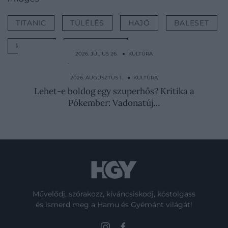
TITANIC
TÚLÉLÉS
HAJÓ
BALESET
KÉRDÉS
SZAKÉRTŐK
2026. JÚLIUS 26. ● KULTÚRA
Férje bezárta és erőszakkal kényszerítette
írásra, később…
2026. AUGUSZTUS 1. ● KULTÚRA
Lehet-e boldog egy szuperhős? Kritika a
Pókember: Vadonatúj…
Művelődj, szórakozz, kíváncsiskodj, kóstolgass
és ismerd meg a Hamu és Gyémánt világát!