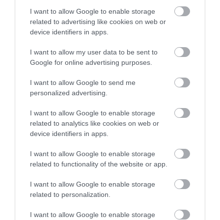
belsejében lévő, levegővel telt terek
I want to allow Google to enable storage
összeroppanásából származhattak.
Ahogy a Titanic
related to advertising like cookies on web or
egyre mélyebbre süllyedt
, a növekvő nyomás
device identifiers in apps.
fokozatosan legyőzte a bennrekedt levegő
I want to allow my user data to be sent to
ellenállását. A mindenkit érdeklő kérdésre éppen
Google for online advertising purposes.
ezért nincs teljes bizonyossággal adható válasz. Arra
nincs bizonyíték, hogy bárki túlélte volna a hajó
I want to allow Google to send me
elmerülését, arra viszont
a fizika törvényei alapján
personalized advertising.
van esély, hogy egyesek még néhány pillanatig
I want to allow Google to enable storage
életben maradtak a tat belsejében kialakult
related to analytics like cookies on web or
légzsebekben
.
device identifiers in apps.
Figyelmedbe ajánljuk!
I want to allow Google to enable storage
related to functionality of the website or app.
A kis hableány írója óvintézkedéseket
tett, nehogy élve eltemessék
I want to allow Google to enable storage
related to personalization.
I want to allow Google to enable storage