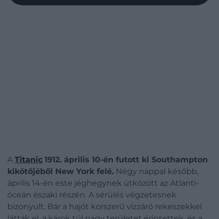
A
Titanic
1912. április 10-én futott ki Southampton
kikötőjéből New York felé.
Négy nappal később,
április 14-én este jéghegynek ütközött az Atlanti-
óceán északi részén. A sérülés végzetesnek
bizonyult. Bár a hajót korszerű vízzáró rekeszekkel
látták el, a károk túl nagy területet érintettek, és a