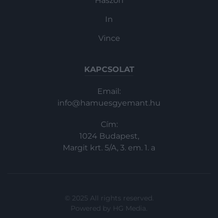
Haszon
In
Vince
KAPCSOLAT
Email:
info@hamuesgyemant.hu
Cím:
1024 Budapest,
Margit krt. 5/A, 3. em. 1. a
© 2025 All rights reserved.
Powered by
HG Media
.