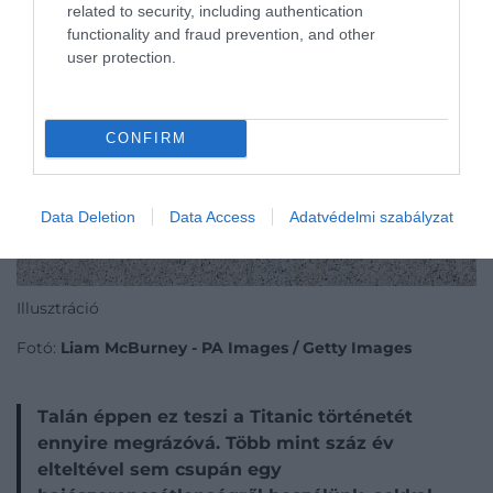
related to security, including authentication
functionality and fraud prevention, and other
user protection.
CONFIRM
Data Deletion
Data Access
Adatvédelmi szabályzat
Illusztráció
Fotó:
Liam McBurney - PA Images / Getty Images
Talán éppen ez teszi a Titanic történetét
ennyire megrázóvá. Több mint száz év
elteltével sem csupán egy