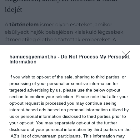
idejét
A
történelem
ismer olyan eseteket, amikor
elsüllyedt hajók belsejében kialakuló légzsebek
átmenetileg életben tartottak embereket. A
legismertebb modern példa 2013-ban történt
Nigéria partjainál, ahol
egy hajószakács több mint
hamuesgyemant.hu -
Do Not Process My Personal
Information
két napot élt túl egy felborult vontatóhajó
légzsebében
, mire a búvárok rátaláltak.
If you wish to opt-out of the sale, sharing to third parties, or
processing of your personal or sensitive information for
Ez is érdekelhet!
targeted advertising by us, please use the below opt-out
Tolvajok vadásztak II. János Pál pápa
section to confirm your selection. Please note that after your
vérére, többször is sikerrel jártak
opt-out request is processed you may continue seeing
interest-based ads based on personal information utilized by
us or personal information disclosed to third parties prior to
your opt-out. You may separately opt-out of the further
disclosure of your personal information by third parties on the
A Titanicnál mások voltak a
IAB’s list of downstream participants. This information may