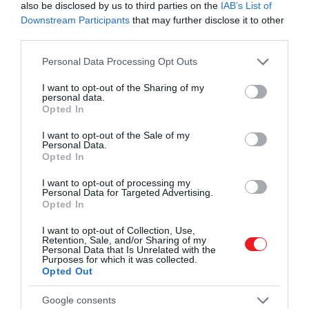
also be disclosed by us to third parties on the
IAB’s List of
körülmények
Downstream Participants
that may further disclose it to other
third parties.
A Titanic esetében azonban
egészen más
Please note that this website/app uses one or more Google
Personal Data Processing Opt Outs
körülményekről beszélünk
. A roncs mintegy 3800
services and may gather and store information including but
méteres mélységben nyugszik, ahol hatalmas a
not limited to your visit or usage behaviour. You may click to
I want to opt-out of the Sharing of my
víznyomás, és semmilyen légzseb nem maradhat
personal data.
grant or deny consent to Google and its third-party tags to
Opted In
fenn hosszabb ideig. A
kutatók
szerint elképzelhető,
use your data for below specified purposes in below Google
hogy a tat bizonyos részeiben
néhány ember még
consent section.
I want to opt-out of the Sale of my
Personal Data.
életben volt
, amikor a hajó eltűnt a felszín alatt. Ez
Opted In
azonban legfeljebb
néhány másodpercig
tarthatott
.
I want to opt-out of processing my
Personal Data for Targeted Advertising.
Opted In
Megbízható források és bizonyítékok
I want to opt-out of Collection, Use,
hiánya
Retention, Sale, and/or Sharing of my
Personal Data that Is Unrelated with the
Purposes for which it was collected.
A túlélők beszámolói szerint
a végső merülést
Opted Out
követően tompa, víz alatti robajok
hallatszottak.
Google consents
Sok
szakértő
úgy véli, hogy ezek a hangok a hajó