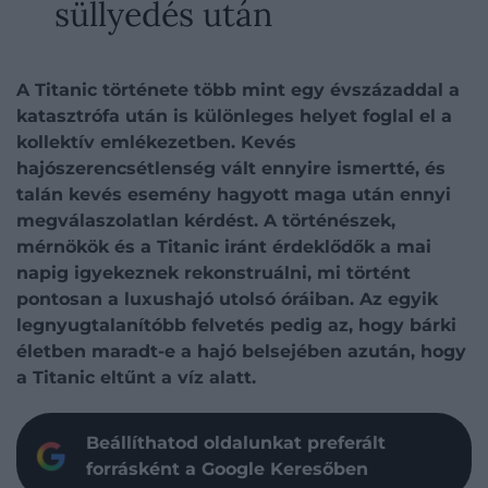
süllyedés után
A Titanic története több mint egy évszázaddal a
katasztrófa után is különleges helyet foglal el a
kollektív emlékezetben. Kevés
hajószerencsétlenség vált ennyire ismertté, és
talán kevés esemény hagyott maga után ennyi
megválaszolatlan kérdést. A történészek,
mérnökök és a Titanic iránt érdeklődők a mai
napig igyekeznek rekonstruálni, mi történt
pontosan a luxushajó utolsó óráiban. Az egyik
legnyugtalanítóbb felvetés pedig az, hogy bárki
életben maradt-e a hajó belsejében azután, hogy
a Titanic eltűnt a víz alatt.
Beállíthatod oldalunkat preferált
forrásként a Google Keresőben