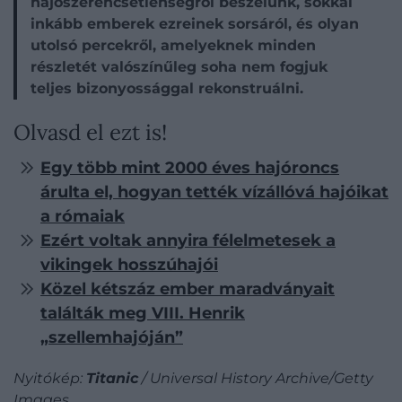
hajószerencsétlenségről beszélünk, sokkal
inkább emberek ezreinek sorsáról, és olyan
utolsó percekről, amelyeknek minden
részletét valószínűleg soha nem fogjuk
teljes bizonyossággal rekonstruálni.
Olvasd el ezt is!
Egy több mint 2000 éves hajóroncs
árulta el, hogyan tették vízállóvá hajóikat
a rómaiak
Ezért voltak annyira félelmetesek a
vikingek hosszúhajói
Közel kétszáz ember maradványait
találták meg VIII. Henrik
„szellemhajóján”
Nyitókép:
Titanic
/ Universal History Archive/Getty
Images