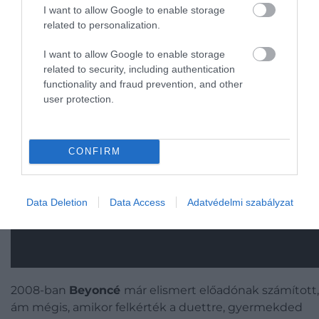
I want to allow Google to enable storage
Tina Turner és Beyoncé - Proud Mary
related to personalization.
I want to allow Google to enable storage
related to security, including authentication
functionality and fraud prevention, and other
user protection.
CONFIRM
Data Deletion
Data Access
Adatvédelmi szabályzat
2008-ban
Beyoncé
már elismert előadónak számított,
ám mégis, amikor felkérték a duettre, gyermekded