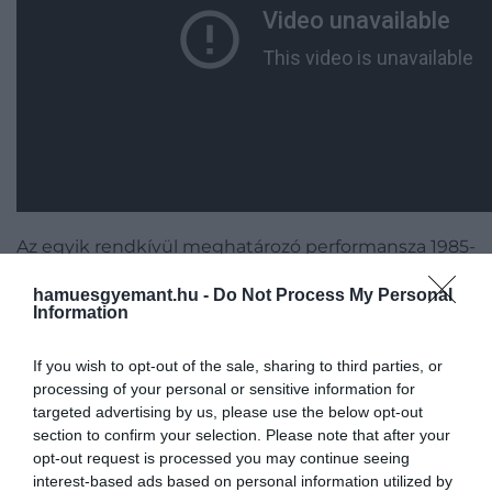
Az egyik rendkívül meghatározó performansza 1985-
ben volt, amikor a Grammy-díjátadón elénekelte a
hamuesgyemant.hu -
Do Not Process My Personal
What's Love Got to Do With It-
et, de ugyanabban az
Information
évben elnyerte az év lemeze címet is. A rock 'N' roll
királynőjét vitathatatlanul karrierje csúcspontján
If you wish to opt-out of the sale, sharing to third parties, or
láthatjuk, ez pedig látszik energikus, magabiztos és
processing of your personal or sensitive information for
kissé incselkedő előadásmódján.
targeted advertising by us, please use the below opt-out
section to confirm your selection. Please note that after your
Tina Turner és Elton John - The Bitch Is
opt-out request is processed you may continue seeing
interest-based ads based on personal information utilized by