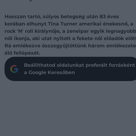
Hosszan tartó, súlyos betegség után 83 éves
korában elhunyt Tina Turner amerikai énekesnő, a
rock 'N' roll királynője, a zeneipar egyik legnagyob
női ikonja, aki utat nyitott a fekete női előadók előt
Rá emlékezve összegyűjtöttünk három emlékezete
élő fellépését.
Beállíthatod oldalunkat preferált forrásként
a Google Keresőben