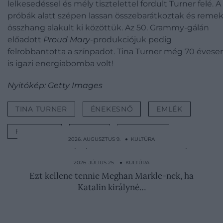
lelkesedéssel és mély tisztelettel fordult Turner felé. A
próbák alatt szépen lassan összebarátkoztak és reme
összhang alakult ki közöttük. Az 50. Grammy-gálán
előadott
Proud Mary-
produkciójuk pedig
felrobbantotta a színpadot. Tina Turner még 70 évese
is igazi energiabomba volt!
Nyitókép: Getty Images
TINA TURNER
ÉNEKESNŐ
EMLÉK
FELLÉPÉS
GYÁSZ
KULTÚRA
2026. AUGUSZTUS 9. ● KULTÚRA
Ketrecbe zárták, majd a madarakra bízták
a kivégzetteket
2026. JÚLIUS 25. ● KULTÚRA
Ezt kellene tennie Meghan Markle-nek, ha
Katalin királyné…