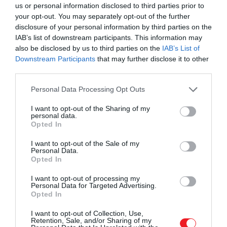
Back (Divas Live)
us or personal information disclosed to third parties prior to
your opt-out. You may separately opt-out of the further
disclosure of your personal information by third parties on the
IAB’s list of downstream participants. This information may
also be disclosed by us to third parties on the
IAB’s List of
Downstream Participants
that may further disclose it to other
third parties.
Please note that this website/app uses one or more Google
Personal Data Processing Opt Outs
services and may gather and store information including but
not limited to your visit or usage behaviour. You may click to
I want to opt-out of the Sharing of my
personal data.
grant or deny consent to Google and its third-party tags to
Opted In
use your data for below specified purposes in below Google
consent section.
I want to opt-out of the Sale of my
Personal Data.
Opted In
I want to opt-out of processing my
Personal Data for Targeted Advertising.
Opted In
Turner és
Elton John
az évek során sok duett-előadás
csinált és barátok voltak, legalábbis a felvételek erejéig
I want to opt-out of Collection, Use,
Retention, Sale, and/or Sharing of my
Az énekes
Me
című memoárjában írt a próbák alatti