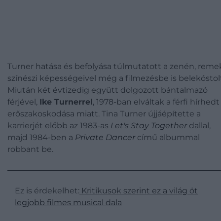
Turner hatása és befolyása túlmutatott a zenén, reme
színészi képességeivel még a filmezésbe is belekóstolt
Miután két évtizedig együtt dolgozott bántalmazó
férjével,
Ike Turnerrel
, 1978-ban elváltak a férfi hírhedt
erőszakoskodása miatt. Tina Turner újjáépítette a
karrierjét előbb az 1983-as
Let's Stay Together
dallal,
majd 1984-ben a
Private Dancer
című albummal
robbant be.
Ez is érdekelhet:
Kritikusok szerint ez a világ öt
legjobb filmes musical dala