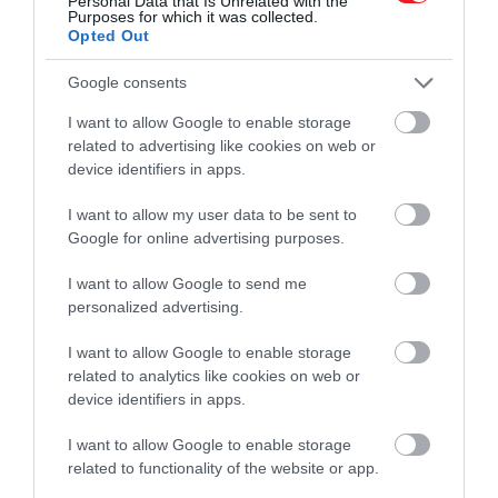
Personal Data that Is Unrelated with the
összezördülésükről. Az elmesélés szerint Turner
Purposes for which it was collected.
Opted Out
megpróbálta őt és zenekarát többször is kioktatni, ho
hogyan kellene helyesen előadni a Proud Mary-t és a
Google consents
különféle dalokat, de Elton nem hagyta magát.
I want to allow Google to enable storage
A legnagyobb balhé pedig akkor robbant ki, amikor a
related to advertising like cookies on web or
device identifiers in apps.
Divas Liveről
Turner késett, miközben Elton és
Cher
(
szintén csatlakozott hozzájuk egy dalban) hosszasan
I want to allow my user data to be sent to
várakozott rá. Végül kibékültek, de mindenesetre a
Google for online advertising purposes.
színpadon feszültség keletkezett, ami kifejezetten jót
tett a
The Bitch Is Back
című dal előadásának.
I want to allow Google to send me
Mindketten csodálatosak voltak.
personalized advertising.
I want to allow Google to enable storage
related to analytics like cookies on web or
Olvasd el ezt is!
Rocknagyi a boltok polcain – Tina
device identifiers in apps.
Turnerről mintázták a legújabb Barbie-babát
I want to allow Google to enable storage
related to functionality of the website or app.