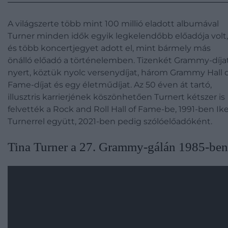
A világszerte több mint 100 millió eladott albumával
Turner minden idők egyik legkelendőbb előadója volt,
és több koncertjegyet adott el, mint bármely más
önálló előadó a történelemben. Tizenkét Grammy-díja
nyert, köztük nyolc versenydíjat, három Grammy Hall o
Fame-díjat és egy életműdíjat. Az 50 éven át tartó,
illusztris karrierjének köszönhetően Turnert kétszer is
felvették a Rock and Roll Hall of Fame-be, 1991-ben Ik
Turnerrel együtt, 2021-ben pedig szólóelőadóként.
Tina Turner a 27. Grammy-gálán 1985-ben