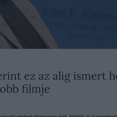
int ez az alig ismert h
obb filmje
pvető emberi félelmekre épít. Félünk az ismeretlentől,