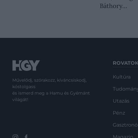
Báthory…
ROVATO
Kultúra
Művelődj, szórakozz, kíváncsiskodj,
kóstolgass
Tudomán
és ismerd meg a Hamu és Gyémánt
világát!
Utazás
Pénz
Gasztron
Magazin