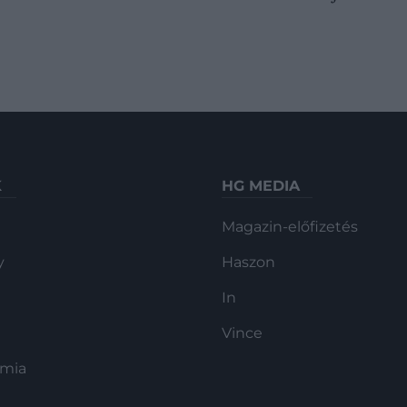
K
HG MEDIA
Magazin-előfizetés
y
Haszon
In
Vince
ómia