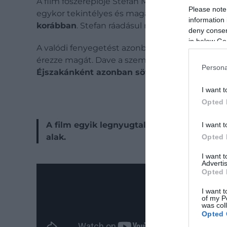
A film főszereplője Stefan Mortensen, a
Geoffr
Please note
egykor tekintélyes és magabiztos férfi idősek
information 
korábban
. Stefan ráadásul nem könnyű eset. Me
deny consent
in below Go
A valódi fenyegetést azonban egy másik lakó, D
érezze magát. Dave a személyzet előtt ártalma
Persona
Éjszakánként azonban sötétebbik oldalát m
I want t
Opted 
A film egyik legnyugtalanítóbb vonása, ho
I want t
alak.
Opted 
I want 
Advertis
Opted 
I want t
of my P
was col
Opted 