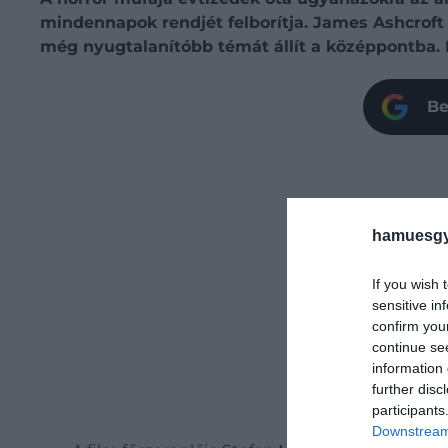
mindennapok rendjét felborítja. James Ashcrof
még nyugtalanítóbb témát állít a középpontba.
Be
hamuesgy
If you wish 
sensitive in
confirm you
continue se
information 
further disc
participants
Downstream 