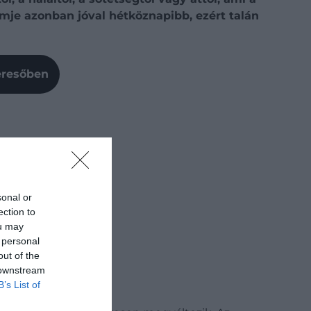
mje azonban jóval hétköznapibb, ezért talán
Keresőben
sonal or
ection to
ou may
 personal
out of the
 downstream
B’s List of