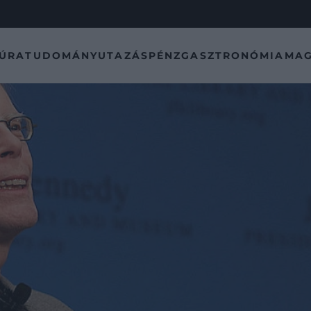
TÚRA
TUDOMÁNY
UTAZÁS
PÉNZ
GASZTRONÓMIA
MAG