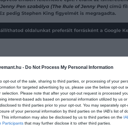
t
Jenny Pen szabálya (The Rule of Jenny Pen)
című fil
 Ez pedig Stephen King figyelmét is megragadta.
állíthatod oldalunkat preferált forrásként a Google 
emant.hu -
Do Not Process My Personal Information
to opt-out of the sale, sharing to third parties, or processing of your per
formation for targeted advertising by us, please use the below opt-out s
r selection. Please note that after your opt-out request is processed y
eing interest-based ads based on personal information utilized by us or
disclosed to third parties prior to your opt-out. You may separately opt-
losure of your personal information by third parties on the IAB’s list of
. This information may also be disclosed by us to third parties on the
IA
Participants
that may further disclose it to other third parties.