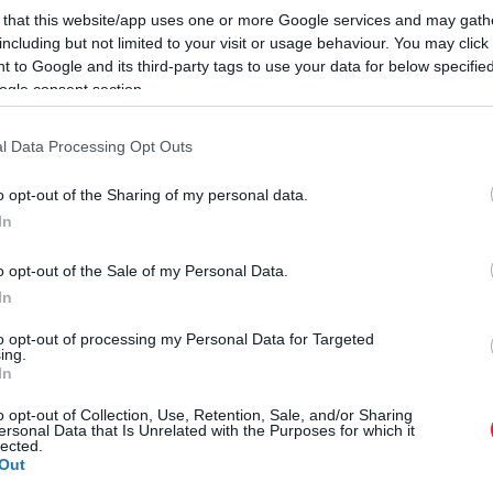
ey Rush
által alakított, keménykezű bíró, akinek élete 
 that this website/app uses one or more Google services and may gath
 otthonába kerül, ahol kénytelen szembenézni azzal, hog
including but not limited to your visit or usage behaviour. You may click 
gveti környezetét, lenézi lakótársait, és nehezen fogadja
 to Google and its third-party tags to use your data for below specifi
ogle consent section.
ave Crealy jelenti.
John Lithgow
alakítása már önmagáb
tlan, kissé különc öregembernek tűnik, aki állandóan e
l Data Processing Opt Outs
utatja meg.
o opt-out of the Sharing of my personal data.
In
gy gonosztevője nem természetfeletti lény, csak egy
o opt-out of the Sale of my Personal Data.
In
to opt-out of processing my Personal Data for Targeted
ing.
In
o opt-out of Collection, Use, Retention, Sale, and/or Sharing
ersonal Data that Is Unrelated with the Purposes for which it
lected.
Out