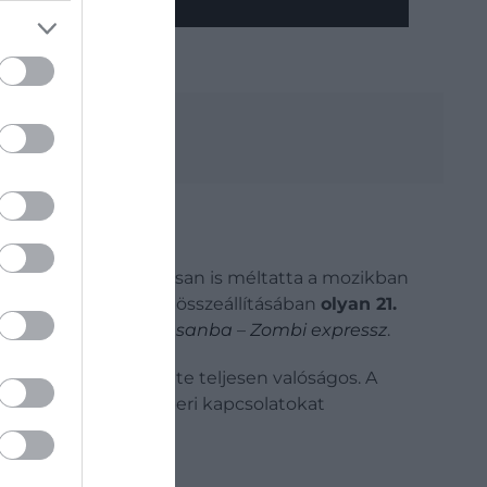
író korábban nyilvánosan is méltatta a mozikban
Times 2025-ös filmes összeállításában
olyan 21.
ágon
vagy a
Vonat Busanba
–
Zombi expressz
.
a történet alaphelyzete teljesen valóságos. A
 csak az alapvető emberi kapcsolatokat