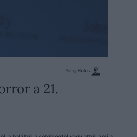
Bódy Kolos
orror a 21.
 a haláltól, a sötétségtől vagy attól, ami a