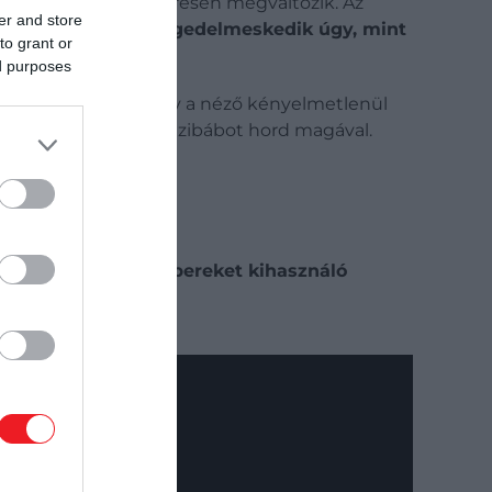
egy stroke után gyökeresen megváltozik. Az
er and store
y
teste már nem engedelmeskedik úgy, mint
to grant or
 el új helyzetét.
ed purposes
an elég ahhoz, hogy a néző kényelmetlenül
gy Jenny Pen nevű kézibábot hord magával.
 kiszolgáltatott embereket kihasználó