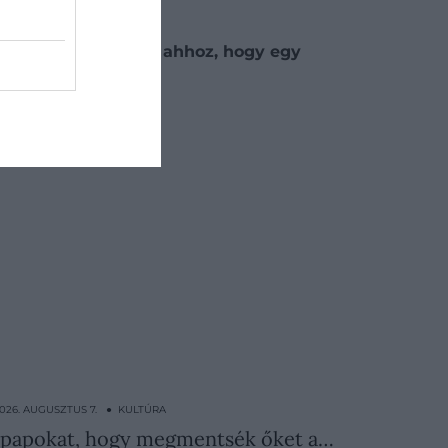
s elég komoly témák ahhoz, hogy egy
026. AUGUSZTUS 7. ● KULTÚRA
 a papokat, hogy megmentsék őket a…