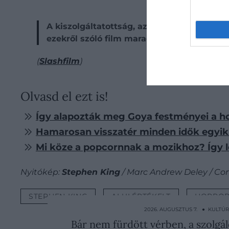
A kiszolgáltatottság, az elszigeteltség 
ezekről szóló film maradandóan nyugtalan
(
Slashfilm
)
Olvasd el ezt is!
Így alapozták meg Goya festményei a h
Hamarosan visszatér minden idők egyik 
Mi köze a popcornnak a mozikhoz? Így le
Nyitókép:
Stephen King
/ Marc Andrew Deley / Con
STEPHEN KING
ALULÉRTÉKELT
HORRO
2026. AUGUSZTUS 7. ● KULTÚ
Bár nem fürdött vérben, a szolgál