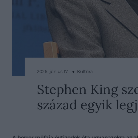
2026. június 17. ● Kultúra
Stephen King szer
század egyik legj
A horror műfaja évtizedek óta ugyanazokra az ala