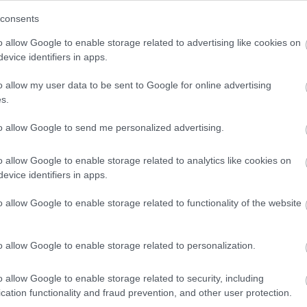
consents
o allow Google to enable storage related to advertising like cookies on
evice identifiers in apps.
o allow my user data to be sent to Google for online advertising
aha készült legrosszabb horrorfilm
s.
to allow Google to send me personalized advertising.
o allow Google to enable storage related to analytics like cookies on
teget, amely
Stephen Kinget
is lenyűgözte. Az amerikai 
evice identifiers in apps.
m mutatott) alkotást, olyannyira, hogy a The New York 
o allow Google to enable storage related to functionality of the website
ppenheimer, a Nem vénnek való vidék, a Túl a baráts
netek. Sokkal inkább az a
nyomasztó felismerés
, hogy 
o allow Google to enable storage related to personalization.
rettegéshez nincs szükség szürreális történetekre, elég
o allow Google to enable storage related to security, including
cation functionality and fraud prevention, and other user protection.