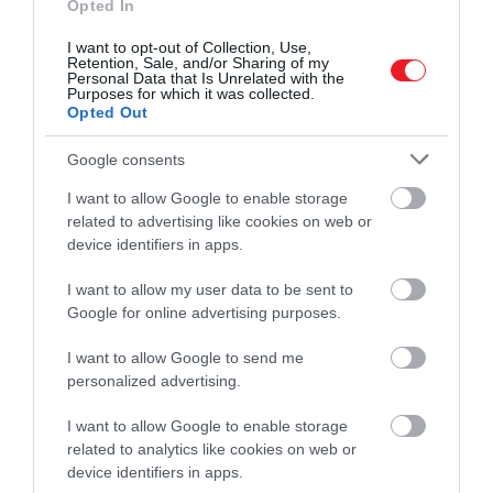
Opted In
I want to opt-out of Collection, Use,
Retention, Sale, and/or Sharing of my
Personal Data that Is Unrelated with the
Purposes for which it was collected.
Opted Out
Még több hír Hollywoodból!
Ridley Scott azt hitte, a negyedik Alien-
Google consents
film után vége a franchise-nak
I want to allow Google to enable storage
related to advertising like cookies on web or
device identifiers in apps.
Miközben a rajongók között heves vita zajlik arról, jó
irányba viszi-e a sorozat az Alien-mítoszt, Weaver
I want to allow my user data to be sent to
támogatása komoly visszaigazolás Noah Hawley
Google for online advertising purposes.
számára. És bár a színésznő jelenleg csak nézőként
követi a sorozatot, sokakban felmerül a kérdés:
I want to allow Google to send me
personalized advertising.
visszatér-e valaha a xenomorfok világába?
I want to allow Google to enable storage
related to analytics like cookies on web or
Olvasd el ezt is!
device identifiers in apps.