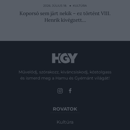
koreai túlélő:
2026. JÚLIUS 18. ● KULTÚRA
Koporsó sem járt nekik – ez történt VIII.
Henrik kivégzett…
Művelődj, szórakozz, kíváncsiskodj, kóstolgass
és ismerd meg a Hamu és Gyémánt világát!
ROVATOK
Kultúra