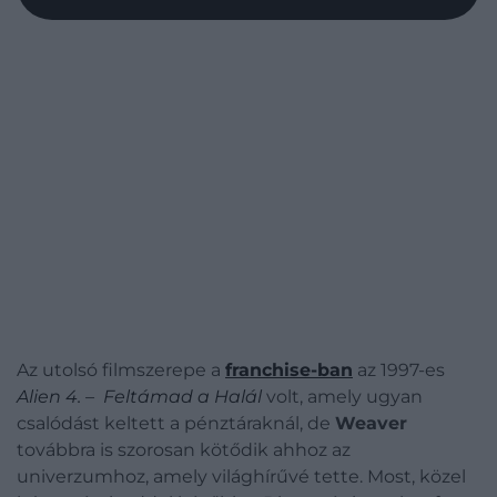
Az utolsó filmszerepe a
franchise-ban
az 1997-es
Alien 4. – Feltámad a Halál
volt, amely ugyan
csalódást keltett a pénztáraknál, de
Weaver
továbbra is szorosan kötődik ahhoz az
univerzumhoz, amely világhírűvé tette. Most, közel