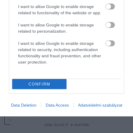
Még idén elkezdhetik forgatni a tavaly
I want to allow Google to enable storage
bemutatott Alien-film folytatását
related to functionality of the website or app.
Stanley Kubrick úgy megdöbbent az
I want to allow Google to enable storage
Alien egyik jelenetén, hogy azonnal
related to personalization.
felhívta Ridley Scottot
Mindenki kedvenc kapitánya
I want to allow Google to enable storage
related to security, including authentication
visszatérhet A Karib-tenger kalózai
functionality and fraud prevention, and other
folytatásában
user protection.
Nyitókép: Gareth Cattermole/Getty Images for
IMDb
CONFIRM
SIGOURNEY WEAVER
ALIEN
Data Deletion
Data Access
Adatvédelmi szabályzat
A NYOLCADIK UTAS A HALÁL
DISNEY
VÉLEMÉNY
2026. JÚLIUS 17. ● KULTÚRA
Először perli be Kim Dzsongunt egy észak-