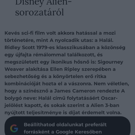
Disney Alien-
sorozatáról
Kevés sci-fi film volt akkora hatással a mozi
történetére, mint A nyolcadik utas: a Halál.
Ridley Scott 1979-es klasszikusában a közönség
egy újfajta rémálommal találkozott, és
megszületett egy ikonikus hősnő is: Sigourney
Weaver alakítása Ellen Ripley szerepében a
sebezhetőség és a könyörtelen erő ritka
kombinációját hozta el a vászonra. Nem véletlen,
hogy a színésznő a James Cameron rendezte A
bolygó neve: Halál című folytatásáért Oscar-
jelölést kapott, és sokak szerint a Alien 3-ban
nyújtott teljesítménye is díjat érdemelt volna.
Beállíthatod oldalunkat preferált
forrásként a Google Keresőben