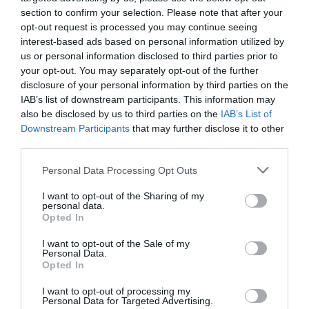
section to confirm your selection. Please note that after your
– idézi a színésznőt a
Slash Film
.
A portál
opt-out request is processed you may continue seeing
emlékeztet, hogy az
Alien: Föld
nem csak a jól
interest-based ads based on personal information utilized by
ismert xenomorfokat hozza vissza, hanem hibrid
us or personal information disclosed to third parties prior to
lényeket és kiborgokat is bemutat, amelyek új
your opt-out. You may separately opt-out of the further
szintre emelik a félelmet.
disclosure of your personal information by third parties on the
IAB’s list of downstream participants. This information may
also be disclosed by us to third parties on the
IAB’s List of
Az új szörnyek tényleg rémisztőek. Mintha
Downstream Participants
that may further disclose it to other
third parties.
nem lenne elég bajunk az eddigiekkel, most
kapunk melléjük még ötven másikat
Please note that this website/app uses one or more Google
Personal Data Processing Opt Outs
services and may gather and store information including but
not limited to your visit or usage behaviour. You may click to
I want to opt-out of the Sharing of my
personal data.
grant or deny consent to Google and its third-party tags to
Opted In
– mondta nevetve Weaver.
use your data for below specified purposes in below Google
consent section.
I want to opt-out of the Sale of my
Personal Data.
Opted In
I want to opt-out of processing my
Personal Data for Targeted Advertising.