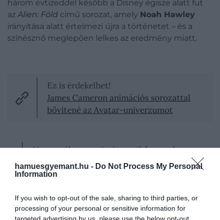
három évtizeddel később a Disney égisze alatt fut
az
Alien: Föld
című sorozat, amely
Noah Hawley
irányítása alatt értelmezi újra a történetet – és a
színésznő meglepően lelkes az eredmény miatt.
Ez is érdekelhet!
James Cameron animációs sorozattal
bővítené az Avatar-univerzumot
Nagyon élvezem, Ami tetszik benne, hogy a
perspektívája sokkal mélyebb, mint egy
hamuesgyemant.hu -
Do Not Process My Personal
egyszerű
Alien
-filmé. A mi világunkról szól,
Information
arról, mi történhet velünk száz év múlva
If you wish to opt-out of the sale, sharing to third parties, or
processing of your personal or sensitive information for
targeted advertising by us, please use the below opt-out