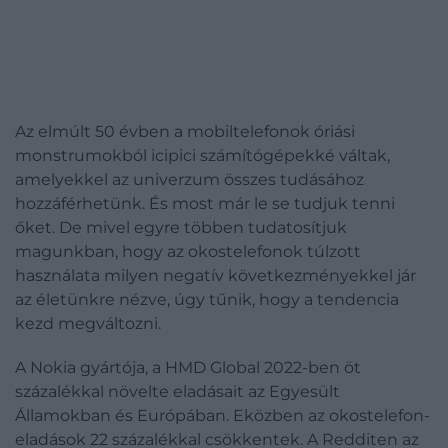
Az elmúlt 50 évben a mobiltelefonok óriási
monstrumokból icipici számítógépekké váltak,
amelyekkel az univerzum összes tudásához
hozzáférhetünk. És most már le se tudjuk tenni
őket. De mivel egyre többen tudatosítjuk
magunkban, hogy az okostelefonok túlzott
használata milyen negatív következményekkel jár
az életünkre nézve, úgy tűnik, hogy a tendencia
kezd megváltozni.
A Nokia gyártója, a HMD Global 2022-ben öt
százalékkal növelte eladásait az Egyesült
Államokban és Európában. Eközben az okostelefon-
eladások 22 százalékkal csökkentek. A Redditen az