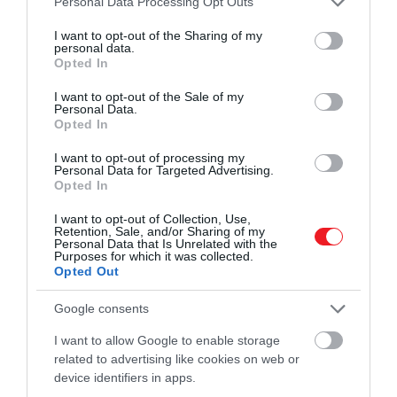
Personal Data Processing Opt Outs
services and may gather and store information including but
not limited to your visit or usage behaviour. You may click to
I want to opt-out of the Sharing of my
personal data.
grant or deny consent to Google and its third-party tags to
Opted In
use your data for below specified purposes in below Google
consent section.
I want to opt-out of the Sale of my
Personal Data.
Opted In
I want to opt-out of processing my
Personal Data for Targeted Advertising.
Opted In
Shutterstock
I want to opt-out of Collection, Use,
Retention, Sale, and/or Sharing of my
Personal Data that Is Unrelated with the
Ajánlott inkább „mini szünetekkel" kezdeni,
Purposes for which it was collected.
Opted Out
mintsem egyből teljesen lemondani róla. Magától
értetődőnek vesszük, hogy bármikor
Google consents
támaszkodhatunk okostelefonjainkra, és egyik
napról a másikra lemondani róla valószínűleg nem
I want to allow Google to enable storage
lenne praktikus és tartható.
related to advertising like cookies on web or
device identifiers in apps.