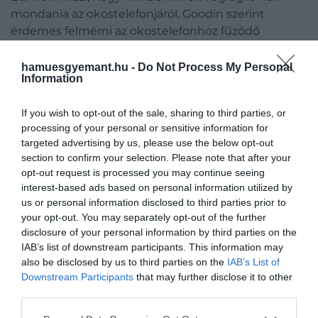
mondania az okostelefonjáról, Goodin szerint
érdemes felmérni az okostelefonhoz fűződő
kapcsolatunkat, és rendszeresen szünetet tartani.
hamuesgyemant.hu -
Do Not Process My Personal
Information
Mindannyian utáljuk azt az
If you wish to opt-out of the sale, sharing to third parties, or
érzést, amikor valaki felveszi
processing of your personal or sensitive information for
targeted advertising by us, please use the below opt-out
a telefonját, és elkezdi nézni,
section to confirm your selection. Please note that after your
miközben beszélgetünk vele
opt-out request is processed you may continue seeing
interest-based ads based on personal information utilized by
us or personal information disclosed to third parties prior to
your opt-out. You may separately opt-out of the further
− tette hozzá Goodin.
disclosure of your personal information by third parties on the
IAB’s list of downstream participants. This information may
De hogyan érdemes elkezdeni?
also be disclosed by us to third parties on the
IAB’s List of
Downstream Participants
that may further disclose it to other
third parties.
Please note that this website/app uses one or more Google