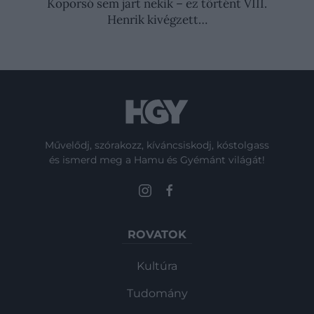
Koporsó sem járt nekik – ez történt VIII.
Henrik kivégzett…
Művelődj, szórakozz, kíváncsiskodj, kóstolgass
és ismerd meg a Hamu és Gyémánt világát!
ROVATOK
Kultúra
Tudomány