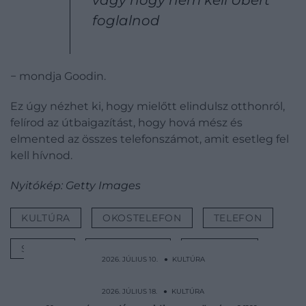
foglalnod
− mondja Goodin.
Ez úgy nézhet ki, hogy mielőtt elindulsz otthonról,
felírod az útbaigazítást, hogy hová mész és
elmented az összes telefonszámot, amit esetleg fel
kell hívnod.
Nyitókép: Getty Images
KULTÚRA
OKOSTELEFON
TELEFON
SZOKÁS
GENERÁCIÓ
LESZOKÁS
2026. JÚLIUS 10. ● KULTÚRA
82 évet élt le úgy a szerzetes, hogy soha
nem látott nőt
2026. JÚLIUS 18. ● KULTÚRA