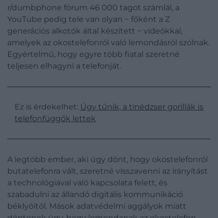
r/dumbphone fórum 46 000 tagot számlál, a
YouTube pedig tele van olyan − főként a Z
generációs alkotók által készített − videókkal,
amelyek az okostelefonról való lemondásról szólnak.
Egyértelmű, hogy egyre több fiatal szeretné
teljesen elhagyni a telefonját.
Ez is érdekelhet:
Úgy tűnik, a tinédzser gorillák is
telefonfüggők lettek
A legtöbb ember, aki úgy dönt, hogy okostelefonról
butatelefonra vált, szeretné visszavenni az irányítást
a technológiával való kapcsolata felett, és
szabadulni az állandó digitális kommunikáció
béklyóitól. Mások adatvédelmi aggályok miatt
döntenek úgy, hogy lemondanak az okostelefon