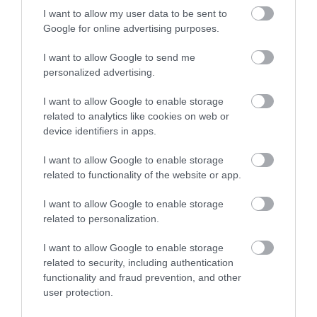
Inkább fizikai határokat szabjunk, amelyek gyakran
I want to allow my user data to be sent to
sokkal hatékonyabbak, mint az időalapú korlátok
Google for online advertising purposes.
(például „
reggel csak tíz percig használom a
telefonomat
"), amelyeket könnyen
I want to allow Google to send me
megszeghetünk. Inkább ne vigyük magunkkal a
personalized advertising.
telefont a vécére, vagy tegyük a hálószobát
I want to allow Google to enable storage
telefonmentes zónává.
related to analytics like cookies on web or
device identifiers in apps.
I want to allow Google to enable storage
Olvasd el ezt is!
Mi történne agyunkkal dopamin
related to functionality of the website or app.
nélkül?
I want to allow Google to enable storage
related to personalization.
A következő lépés, hogy a barátaiddal és a
I want to allow Google to enable storage
családoddal tudasd, hogy nem leszel elérhető a
related to security, including authentication
megszokott eszközökön − Instagram, WhatsApp
functionality and fraud prevention, and other
stb. −, legalábbis nem mindig. Ha valakinek
user protection.
megmondod, hogy napközben ne küldjön