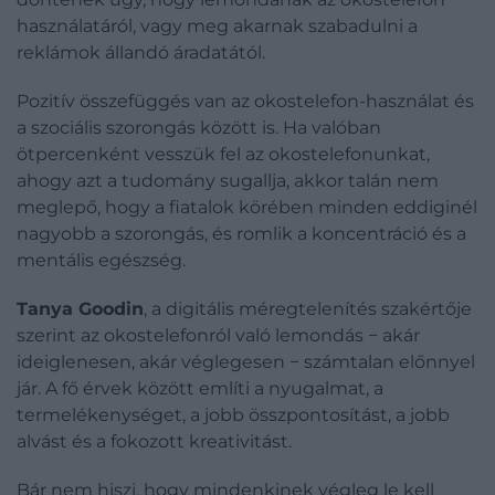
használatáról, vagy meg akarnak szabadulni a
reklámok állandó áradatától.
Pozitív összefüggés van az okostelefon-használat és
a szociális szorongás között is. Ha valóban
ötpercenként vesszük fel az okostelefonunkat,
ahogy azt a tudomány sugallja, akkor talán nem
meglepő, hogy a fiatalok körében minden eddiginél
nagyobb a szorongás, és romlik a koncentráció és a
mentális egészség.
Tanya Goodin
, a digitális méregtelenítés szakértője
szerint az okostelefonról való lemondás − akár
ideiglenesen, akár véglegesen − számtalan előnnyel
jár. A fő érvek között említi a nyugalmat, a
termelékenységet, a jobb összpontosítást, a jobb
alvást és a fokozott kreativitást.
Bár nem hiszi, hogy mindenkinek végleg le kell