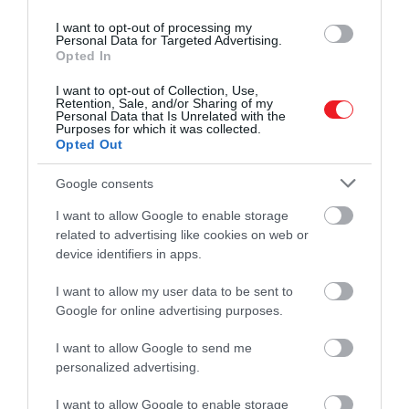
I want to opt-out of processing my
Personal Data for Targeted Advertising.
Opted In
I want to opt-out of Collection, Use,
Retention, Sale, and/or Sharing of my
Personal Data that Is Unrelated with the
Purposes for which it was collected.
Opted Out
Google consents
I want to allow Google to enable storage
related to advertising like cookies on web or
A jel
egy német sci-fi elemekkel bíró drámasorozat,
device identifiers in apps.
amelyben egy asztronauta rejtélyes módon eltűnik e
küldetés során. Férje nem képes keresztbe tett kézzel
I want to allow my user data to be sent to
Google for online advertising purposes.
várni, így nyomozásba kezd, miközben szülőként
szintén eddig nem ismert kötelezettségei akadnak.
I want to allow Google to send me
personalized advertising.
I want to allow Google to enable storage