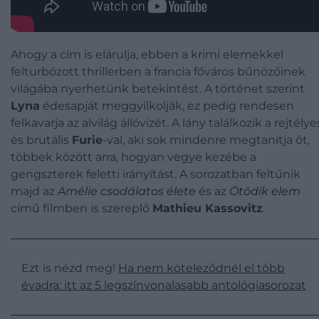
Ahogy a cím is elárulja, ebben a krimi elemekkel
felturbózott thrillerben a francia főváros bűnözőinek
világába nyerhetünk betekintést. A történet szerint
Lyna
édesapját meggyilkolják, ez pedig rendesen
felkavarja az alvilág állóvizét. A lány találkozik a rejtélye
és brutális
Furie
-val, aki sok mindenre megtanítja őt,
többek között arra, hogyan vegye kezébe a
gengszterek feletti irányítást. A sorozatban feltűnik
majd az
Amélie csodálatos élete
és az
Ötödik elem
című filmben is szereplő
Mathieu Kassovitz
.
Ezt is nézd meg!
Ha nem köteleződnél el több
évadra: itt az 5 legszínvonalasabb antológiasorozat