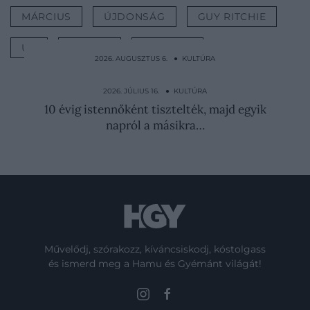
MÁRCIUS
ÚJDONSÁG
GUY RITCHIE
ŰR
DRÁMA
KULTÚRA
2026. AUGUSZTUS 6. ● KULTÚRA
Majdnem megszerezte a Romanovok
örökségét az ál-Anasztázia
2026. JÚLIUS 16. ● KULTÚRA
10 évig istennőként tisztelték, majd egyik
napról a másikra…
Művelődj, szórakozz, kíváncsiskodj, kóstolgass
és ismerd meg a Hamu és Gyémánt világát!