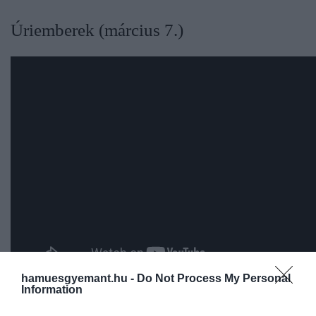
Úriemberek (március 7.)
hamuesgyemant.hu -
Do Not Process My Personal
Information
Guy Ritchie
Úriemberek
című mozija egy üdítő