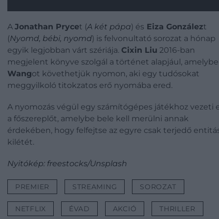
A
Jonathan Pryce
t (
A két pápa
) és
Eiza González
t
(
Nyomd, bébi, nyomd
) is felvonultató sorozat a hónap
egyik legjobban várt szériája.
Cixin Liu
2016-ban
megjelent könyve szolgál a történet alapjául, amelyb
Wang
ot követhetjük nyomon, aki egy tudósokat
meggyilkoló titokzatos erő nyomába ered.
A nyomozás végül egy számítógépes játékhoz vezeti e
a főszereplőt, amelybe bele kell merülni annak
érdekében, hogy felfejtse az egyre csak terjedő entitá
kilétét.
Nyitókép: freestocks/Unsplash
PREMIER
STREAMING
SOROZAT
NETFLIX
ÉVAD
AKCIÓ
THRILLER