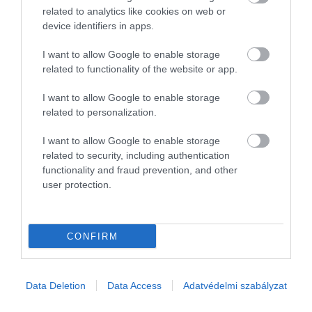
Ez is érdekelhet:
Öt 2024-ben érkező új sorozat,
related to analytics like cookies on web or
amire nem győzünk várni
device identifiers in apps.
I want to allow Google to enable storage
related to functionality of the website or app.
A 3-test-probléma (március 21.)
I want to allow Google to enable storage
related to personalization.
I want to allow Google to enable storage
related to security, including authentication
functionality and fraud prevention, and other
user protection.
CONFIRM
Data Deletion
Data Access
Adatvédelmi szabályzat