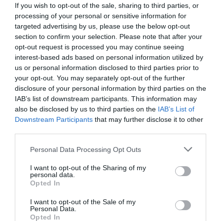
színfoltja volt a 2019-es filmes évnek:
Matthew
If you wish to opt-out of the sale, sharing to third parties, or
McConaughey
,
Colin Farrell
,
Hugh Grant
és
Charlie
processing of your personal or sensitive information for
Hunnam
is remekelt a szövevényes akciókrimiben. M
targeted advertising by us, please use the below opt-out
karaktereket láthatunk ugyan, de a történet hasonlóa
section to confirm your selection. Please note that after your
opt-out request is processed you may continue seeing
körmönfont és izgalmas lesz azonos címet viselő
interest-based ads based on personal information utilized by
szériában.
us or personal information disclosed to third parties prior to
your opt-out. You may separately opt-out of the further
A történet középpontjában
Eddie
áll, aki apja halála
disclosure of your personal information by third parties on the
után jelentős örökséget kap, közte több rizikós és ne
IAB’s list of downstream participants. This information may
éppen törvényes vállalkozással. A humort, erőszakot é
also be disclosed by us to third parties on the
IAB’s List of
különös jellemeket felvonultató szériára mindenképp
Downstream Participants
that may further disclose it to other
nézzünk rá, már csak azért is, mert több epizódot is
third parties.
maga Ritchie jegyez.
Please note that this website/app uses one or more Google
Personal Data Processing Opt Outs
services and may gather and store information including but
A jel (március 7.)
not limited to your visit or usage behaviour. You may click to
I want to opt-out of the Sharing of my
personal data.
grant or deny consent to Google and its third-party tags to
Opted In
use your data for below specified purposes in below Google
consent section.
I want to opt-out of the Sale of my
Personal Data.
Opted In