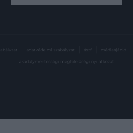
valaha megjelent leghosszabb
műve a legjobb.
zabályzat
adatvédelmi szabályzat
ászf
médiaajánló
akadálymentességi megfelelőségi nyilatkozat