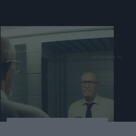
impresszum
Lap tetejére
2024. OKTÓBER 14. ● HAMU ÉS GYÉMÁNT
Hátborzongató