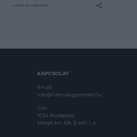
HAMU ÉS GYÉMÁNT
repülőtéren játszódó thriller január
7-én érte el ezt a sikert, miután a
megjelenése óta már 149,5 millió
megtekintésnél járt – és még nincs
vége.
KAPCSOLAT
Email:
info@hamuesgyemant.hu
Cím:
1024 Budapest,
Margit krt. 5/A, 3. em. 1. a