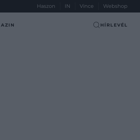
Haszon
IN
Vince
Webshop
AZIN
HÍRLEVÉL