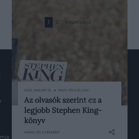
1
2
Következő
K
HG MEDIA
Magazin-előfizetés
2025. JANUÁR 15. ● HAMU ÉS GYÉMÁNT
Az olvasók szerint ez a
y
Haszon
Ha Stephen King legnagyobbra
legjobb Stephen King-
tartott regényeire gondolunk,
In
valószínűleg A ragyogás vagy az Az
könyv
Vince
jut először eszünkbe, de a
HAMU ÉS GYÉMÁNT
Goodreads felhasználói szerint King
ómia