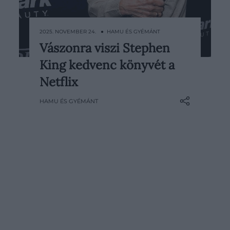
2025. NOVEMBER 24. ● HAMU ÉS GYÉMÁNT
Vászonra viszi Stephen
A Netflix bejelentette, hogy sorozat
King kedvenc könyvét a
készül S. A. Cosby nagy sikerű
regényéből, a Bűnösök vére folyjon
Netflix
című 2023-as thrillerből. A kilenc
HAMU ÉS GYÉMÁNT
epizódos adaptáció a platform egyik
új, kiemelt projektje lesz, és a
streamingszolgáltató a London
bandái…