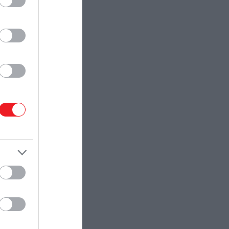
történeteket. Mi most ebből az
utóbbi kategóriából gyűjtöttünk
össze 5 kiemelkedő alkotást.