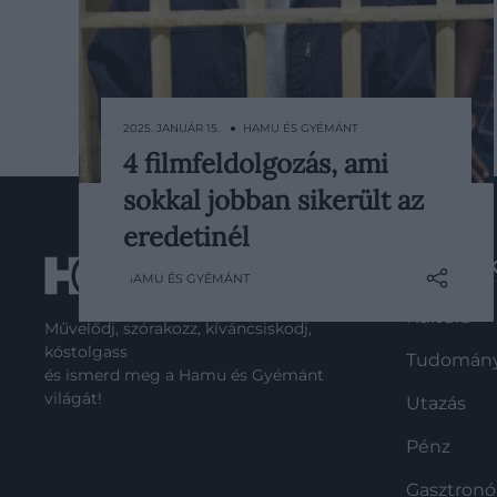
2025. JANUÁR 15. ● HAMU ÉS GYÉMÁNT
4 filmfeldolgozás, ami
Hollywood előszeretettel dolgozza
sokkal jobban sikerült az
fel újra és újra ugyanazokat a
történeteket, így
eredetinél
megszámlálhatatlanul sok filmből
ROVATO
HAMU ÉS GYÉMÁNT
készült már újabb verzió. Gyakori
jelenség, hogy ezek alacsonyabb
Kultúra
Művelődj, szórakozz, kíváncsiskodj,
színvonalúak az eredetinél, ám
kóstolgass
Tudomán
létezik jó pár üdítő kivétel: íme 4
és ismerd meg a Hamu és Gyémánt
olyan remake, amely jobb az első
világát!
Utazás
változatnál.
Pénz
Gasztron