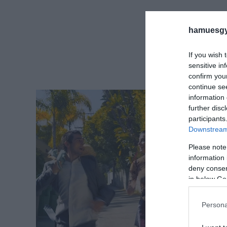
hamuesgy
If you wish 
sensitive in
confirm you
continue se
information 
further disc
participants
Downstream 
Please note
information 
deny consent
in below Go
Persona