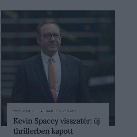
2025. MÁJUS 15. ● HAMU ÉS GYÉMÁNT
Kevin Spacey visszatér: új
Kevin Spacey kétszeres Oscar-díjas
thrillerben kapott
színész újabb filmszerepet vállalt a