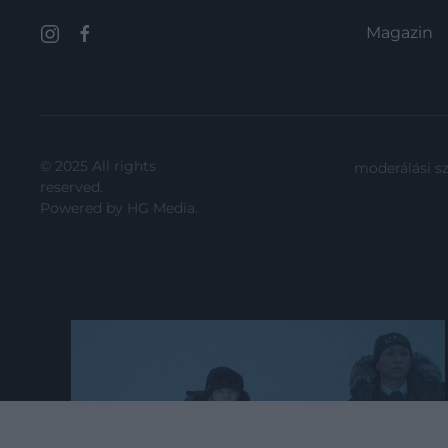
Magazin
© 2025 All rights
moderálási s
reserved.
Powered by
HG Media
.