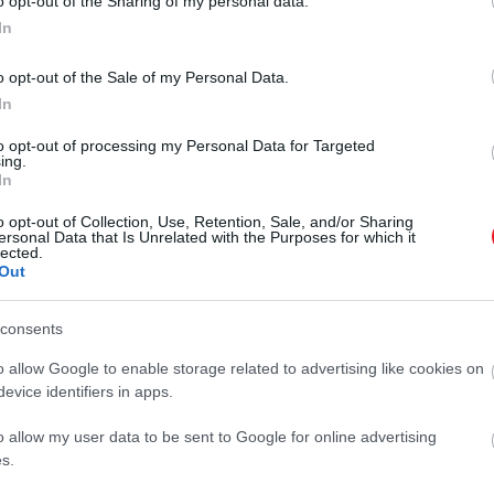
o opt-out of the Sharing of my personal data.
In
o opt-out of the Sale of my Personal Data.
In
to opt-out of processing my Personal Data for Targeted
ing.
2025. FEBRUÁR 26. ● HAMU ÉS GYÉMÁNT
In
Bemutatója után azonnal a
Robert De Niro önéletrajza tele van
o opt-out of Collection, Use, Retention, Sale, and/or Sharing
Netflix legnépszerűbb
változatos filmszerepekkel; a
ersonal Data that Is Unrelated with the Purposes for which it
lected.
thrillerektől a családbarát filmekig,
sorozata…
Out
szinte minden megtalálható a
HAMU ÉS GYÉMÁNT
színészlegenda palettáján. De Niro
consents
szinte garancia a jó produktumra, mi
sem bizonyítja ezt jobban, minthogy
o allow Google to enable storage related to advertising like cookies on
evice identifiers in apps.
legutóbbi munkája – annak ellenére,
hogy csak most…
o allow my user data to be sent to Google for online advertising
s.