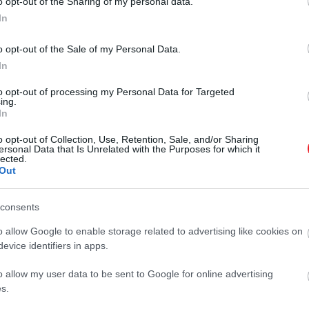
o opt-out of the Sharing of my personal data.
In
o opt-out of the Sale of my Personal Data.
2024. NOVEMBER 20. ● HAMU ÉS GYÉMÁNT
In
4 mozzanat, amit érdemes
Bár eddig csak egy évad és egy
to opt-out of processing my Personal Data for Targeted
felidézni a Squid
ing.
valóságshow-spinoff készült belőle,
In
a Netflix Squid Game című sorozata
Gameből, mielőtt…
o opt-out of Collection, Use, Retention, Sale, and/or Sharing
szinte azonnal kultikussá vált. A 2.
ersonal Data that Is Unrelated with the Purposes for which it
HAMU ÉS GYÉMÁNT
szezon karácsony második napján
lected.
Out
érkezik, így még pont időben
vagyunk ahhoz, hogy
felelevenítsünk 4 kulcsfontosságú
consents
mozzanatot az első 9
o allow Google to enable storage related to advertising like cookies on
részből.SPOILERVESZÉLY!
evice identifiers in apps.
o allow my user data to be sent to Google for online advertising
s.