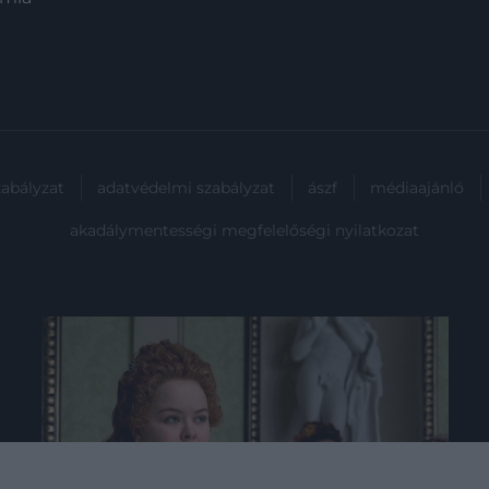
popkultúra szerves részévé vált.
Ennek…
zabályzat
adatvédelmi szabályzat
ászf
médiaajánló
akadálymentességi megfelelőségi nyilatkozat