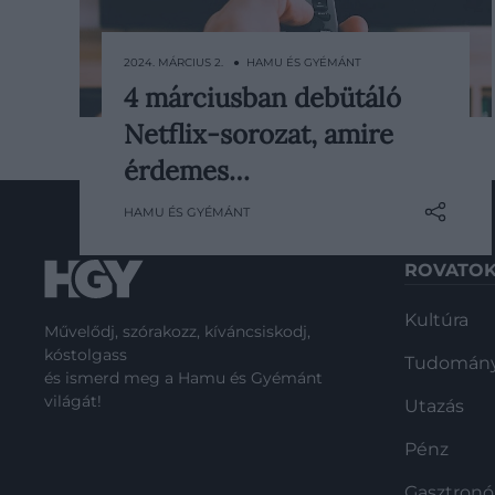
2024. MÁRCIUS 2. ● HAMU ÉS GYÉMÁNT
4 márciusban debütáló
Nem kellett sokat várnunk, hogy
Netflix-sorozat, amire
megérkezzen 2024 első Netflix-
sikere, a streamingcsatorna Egy nap
érdemes…
című sorozata ugyanis szinte az
HAMU ÉS GYÉMÁNT
egész piacot letarolta februárban. Ez
persze nem jelenti azt, hogy
ROVATO
márciusra nem maradt semmi,
cikkünkben a legjobbakból ajánlunk
Kultúra
négyet.
Művelődj, szórakozz, kíváncsiskodj,
kóstolgass
Tudomán
és ismerd meg a Hamu és Gyémánt
világát!
Utazás
Pénz
Gasztron