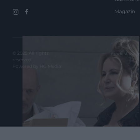
Magazin
© 2025 All rights
moderálási s
reserved.
Powered by
HG Media
.
2023. AUGUSZTUS 29. ● HAMU ÉS GYÉMÁNT