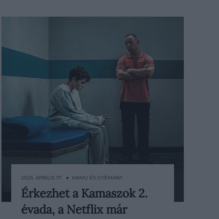
2025. ÁPRILIS 17. ● HAMU ÉS GYÉMÁNT
Érkezhet a Kamaszok 2.
A Netflix egyik legújabb sorozata, a
évada, a Netflix már
Kamaszok márciusban vette be a