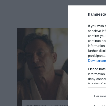
hamuesgy
If you wish 
sensitive in
confirm you
continue se
information 
further disc
participants
Downstream 
Please note
information 
deny consent
in below Go
Persona