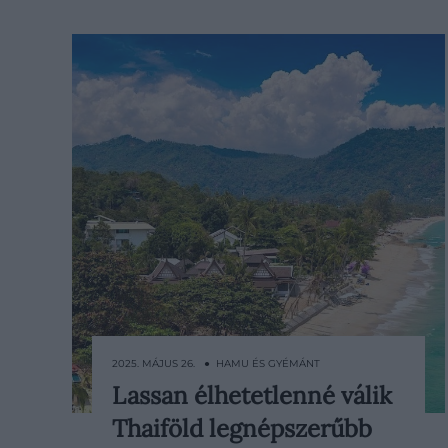
2025. MÁJUS 26. ● HAMU ÉS GYÉMÁNT
Lassan élhetetlenné válik
A Max népszerű sorozata, A Fehér
Thaiföld legnépszerűbb
Lótusz harmadik évadának hatására