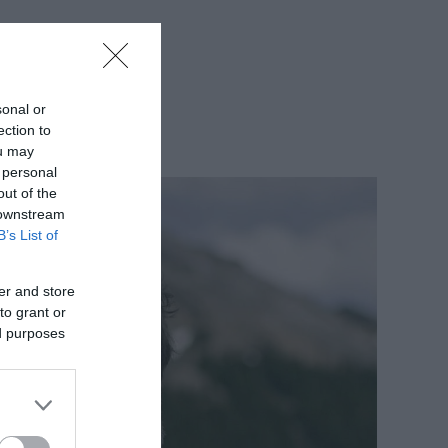
sonal or
ection to
ou may
 personal
out of the
 downstream
B’s List of
er and store
to grant or
ed purposes