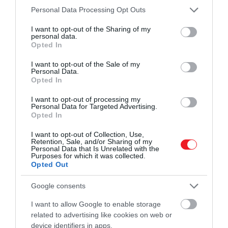
Please note that this website/app uses one or more Google
Personal Data Processing Opt Outs
services and may gather and store information including but
not limited to your visit or usage behaviour. You may click to
I want to opt-out of the Sharing of my
personal data.
Krusovszky Dénes: A másik mozaik
grant or deny consent to Google and its third-party tags to
Opted In
use your data for below specified purposes in below Google
(Magvető Kiadó)
consent section.
I want to opt-out of the Sale of my
Personal Data.
Opted In
Krusovszky Dénes
novelláiban hétköznapi helyzetek
fordulnak át egy nehezen megmagyarázható, sokszor
I want to opt-out of processing my
Personal Data for Targeted Advertising.
szürreális irányba.
A történetekben rendre előkerül a
Opted In
emlékezés és a felejtés kérdése
, de ugyanennyire
fontos bennük a magány és az, hogy mennyire
I want to opt-out of Collection, Use,
Retention, Sale, and/or Sharing of my
bizonytalan tud lenni a valóság érzékelése. A kötet
Personal Data that Is Unrelated with the
Purposes for which it was collected.
novelláiban felbukkanó helyzetek egyszerre nagyon
Opted Out
ismerősek és enyhén nyugtalanítóak.
Google consents
I want to allow Google to enable storage
related to advertising like cookies on web or
device identifiers in apps.