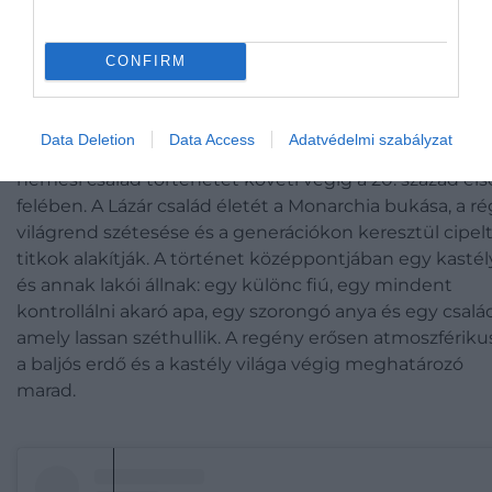
BookBox Hungary (@bookboxhungary) által megosztott bejegyzés
CONFIRM
+1: Nelio Biedermann: Lázár (Scolar Kiad
Data Deletion
Data Access
Adatvédelmi szabályzat
Nelio Biedermann
regénye egy dél-magyarországi
nemesi család történetét követi végig a 20. század els
felében. A Lázár család életét a Monarchia bukása, a ré
világrend szétesése és a generációkon keresztül cipel
titkok alakítják. A történet középpontjában egy kastél
és annak lakói állnak: egy különc fiú, egy mindent
kontrollálni akaró apa, egy szorongó anya és egy csalá
amely lassan széthullik. A regény erősen atmoszférikus
a baljós erdő és a kastély világa végig meghatározó
marad.