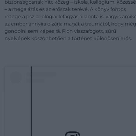
biztonságosnak hitt közeg – iskola, kollégium, közöss
– a megalázás és az erőszak terévé. A könyv fontos
rétege a pszichológiai lefagyás állapota is, vagyis amik
az ember annyira elzárja magát a traumától, hogy mé
gondolni sem képes rá. Pion visszafogott, sűrű
nyelvének köszönhetően a történet különösen erős.