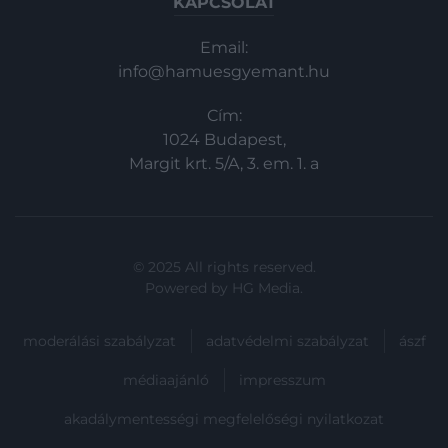
KAPCSOLAT
Email:
info@hamuesgyemant.hu
Cím:
1024 Budapest,
Margit krt. 5/A, 3. em. 1. a
© 2025 All rights reserved.
Powered by
HG Media
.
moderálási szabályzat
adatvédelmi szabályzat
ászf
médiaajánló
impresszum
akadálymentességi megfelelőségi nyilatkozat