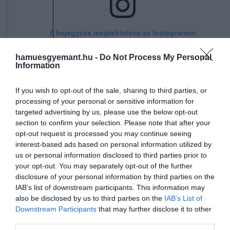
A bejegyzés megtekintése az Instagramon
hamuesgyemant.hu -
Do Not Process My Personal
Information
If you wish to opt-out of the sale, sharing to third parties, or
processing of your personal or sensitive information for
targeted advertising by us, please use the below opt-out
section to confirm your selection. Please note that after your
opt-out request is processed you may continue seeing
interest-based ads based on personal information utilized by
us or personal information disclosed to third parties prior to
Pion István (@pionistvan) által megosztott bejegyzés
your opt-out. You may separately opt-out of the further
disclosure of your personal information by third parties on the
IAB’s list of downstream participants. This information may
Ez is érdekelhet!
also be disclosed by us to third parties on the
IAB’s List of
Irodalom, bazárok és marokkói kultúra:
Downstream Participants
that may further disclose it to other
Rabat idén a könyvimádók fővárosa
third parties.