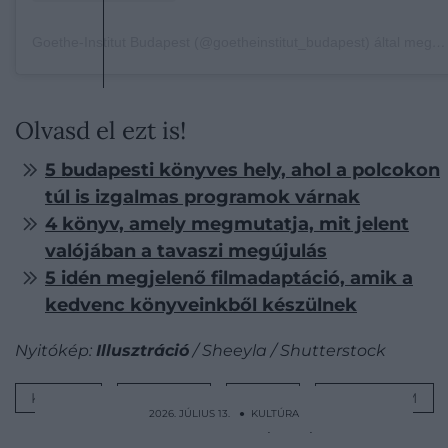
Goethe-Institut Budapest (@goetheinstitut_budapest) által megosztott bejegyzés
Olvasd el ezt is!
5 budapesti könyves hely, ahol a polcokon
túl is izgalmas programok várnak
4 könyv, amely megmutatja, mit jelent
valójában a tavaszi megújulás
5 idén megjelenő filmadaptáció, amik a
kedvenc könyveinkből készülnek
Nyitókép:
Illusztráció
/ Sheeyla / Shutterstock
KÖNYV
AJÁNLÓ
LISTA
IRODALOM
2026. JÚLIUS 13. ● KULTÚRA
VIII. Henrik különleges halált szánt Boleyn