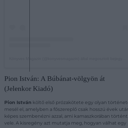
Könyves Magazin (@konyvesmagazin) által megosztott bejegyzés
Pion István: A Búbánat-völgyön át
(Jelenkor Kiadó)
Pion István
költő első prózakötete egy olyan történet
mesél el, amelyben a főszereplő csak hosszú évek utá
képes szembenézni azzal, ami kamaszkorában történt
vele.
A kisregény azt mutatja meg, hogyan válhat egy