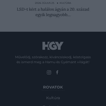
Annának
2026. JÚLIUS 23. ● KULTÚRA
LSD-t kért a halálos ágyán a 20. század
egyik legnagyobb…
Művelődj, szórakozz, kíváncsiskodj, kóstolgass
és ismerd meg a Hamu és Gyémánt világát!
ROVATOK
Kultúra