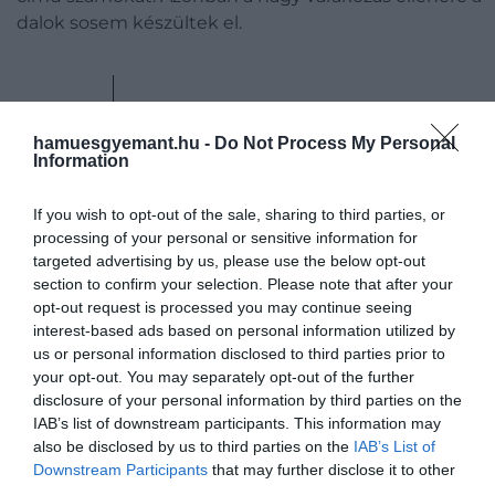
dalok sosem készültek el.
Nagyszerű dalok voltak, de a
hamuesgyemant.hu -
Do Not Process My Personal
probléma az idő volt, mivel
Information
abban az időszakban
mindketten nagyon elfoglalta
If you wish to opt-out of the sale, sharing to third parties, or
processing of your personal or sensitive information for
voltunk
targeted advertising by us, please use the below opt-out
section to confirm your selection. Please note that after your
opt-out request is processed you may continue seeing
interest-based ads based on personal information utilized by
– nyilatkozta később Mercury.
us or personal information disclosed to third parties prior to
your opt-out. You may separately opt-out of the further
Bár kezdetben aktívak voltak, a lelkesedés hamar
disclosure of your personal information by third parties on the
elszállt, és Mercury kissé frusztrált lett Jackson döntés
IAB’s list of downstream participants. This information may
miatt. Amikor arról kérdezték őket, hogy voltak-e olya
also be disclosed by us to third parties on the
IAB’s List of
tényezők, amelyek akadályozták a dalok elkészítését, 
Downstream Participants
that may further disclose it to other
Queen menedzsere elmesélt egy sztorit.
third parties.