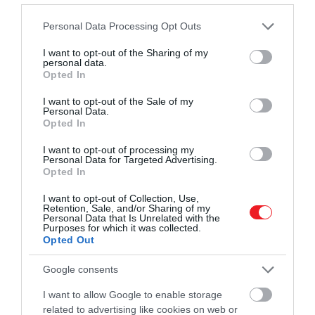
Please note that this website/app uses one or more Google
Personal Data Processing Opt Outs
A történet szerint a banda énekese kétségbeesetten
services and may gather and store information including but
menekülni szeretett volna a stúdióból. Amikor pedig
not limited to your visit or usage behaviour. You may click to
I want to opt-out of the Sharing of my
megkérdezték, hogy miért, Mercury a következőt
personal data.
grant or deny consent to Google and its third-party tags to
Opted In
felelte:
use your data for below specified purposes in below Google
consent section.
I want to opt-out of the Sale of my
Personal Data.
Opted In
I want to opt-out of processing my
Personal Data for Targeted Advertising.
Mert egy lámával veszem fel a
Opted In
lemezt. Michael minden nap
I want to opt-out of Collection, Use,
behozza a lámáját a stúdióba,
Retention, Sale, and/or Sharing of my
Personal Data that Is Unrelated with the
Purposes for which it was collected.
és én nem igazán vagyok ehh
Opted Out
hozzászokva. Elegem van, ne
Google consents
akarom ezt csinálni.
I want to allow Google to enable storage
related to advertising like cookies on web or