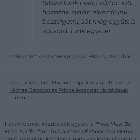
tetszettünk neki. Folyton jött
hozzánk, aztán elkezdtünk
beszélgetni, sőt még együtt is
vacsoráztunk egyszer
– emlékezett vissza Mercury egy 1983-as interjúban.
Ez is érdekelhet:
Majdnem gyilkosság lett a vége –
Michael Jackson és Prince legendás viszályának
története
Három demót készítettek együtt: a
There Must Be
More To Life Than This,
a
State Of Shock
és a
Victory
című számokat.
Azonban a nagy várakozás ellenére a