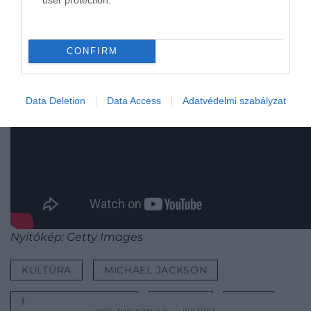
CONFIRM
Data Deletion
Data Access
Adatvédelmi szabályzat
Nyitókép: Getty Images
KULTÚRA
MICHAEL JACKSON
FREDDIE MERCURY
ÉNEKES
ZENE