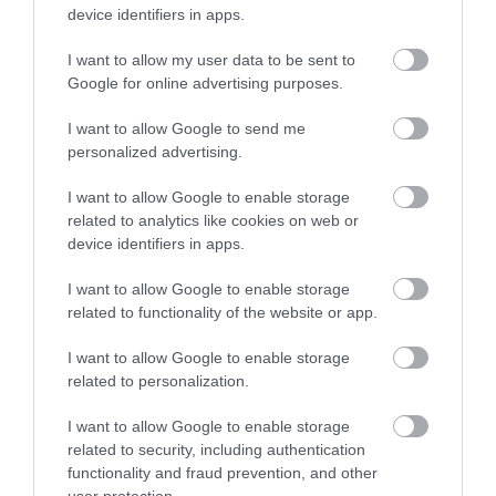
device identifiers in apps.
Jackson köztudottan állatbarát volt, egyik leghíresebb
háziállata Bubbles volt, a csimpánz, akit többször is
I want to allow my user data to be sent to
magával vitt sajtótájékoztatókra és megbeszélésekre.
Google for online advertising purposes.
De Louie nevű lámája is sok helyre elkísérte.
I want to allow Google to send me
personalized advertising.
Olvasd el ezt is!
Eddie Van Halen egy rekesz sörért
I want to allow Google to enable storage
related to analytics like cookies on web or
szólózott Michael Jackson slágerén
device identifiers in apps.
I want to allow Google to enable storage
related to functionality of the website or app.
Így a három dal, amelyet Jackson Mercuryval vett fel,
soha nem jelent meg a tervezett formában, de a State
I want to allow Google to enable storage
Of Shock-ot Jackson 1984-ben újra felvette a Rolling
related to personalization.
Stonesszal, és kislemezként kiadta. Ám 2014-ben a
Queen végül kiadta a There Must Be More To Life Tha
I want to allow Google to enable storage
This Mercury- és Jackson-változatát, amely a zenekar
related to security, including authentication
functionality and fraud prevention, and other
Queen Forever
című albumán található.
user protection.