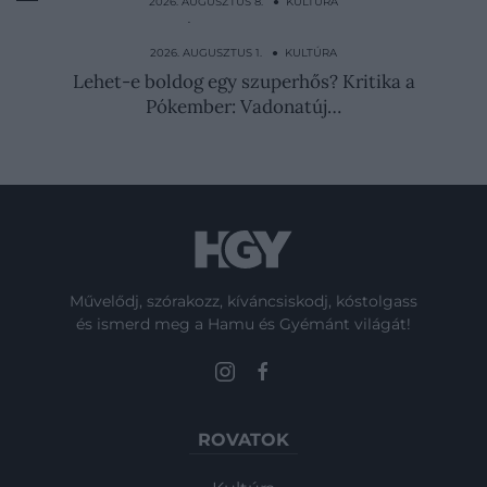
2026. AUGUSZTUS 8. ● KULTÚRA
11 éves korára két kisfiúval végzett:
született gonosznak…
2026. AUGUSZTUS 1. ● KULTÚRA
Lehet-e boldog egy szuperhős? Kritika a
Pókember: Vadonatúj…
Művelődj, szórakozz, kíváncsiskodj, kóstolgass
és ismerd meg a Hamu és Gyémánt világát!
ROVATOK