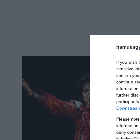
hamuesgy
If you wish 
sensitive in
confirm you
continue se
information 
further disc
participants
Downstream 
Please note
information 
deny consent
in below Go