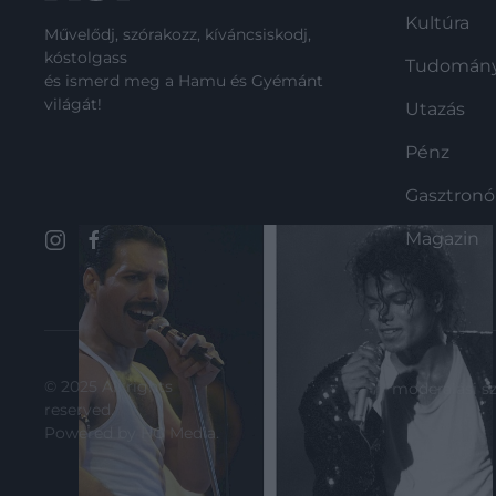
Kultúra
Művelődj, szórakozz, kíváncsiskodj,
kóstolgass
Tudomán
és ismerd meg a Hamu és Gyémánt
világát!
Utazás
Pénz
Gasztron
Magazin
© 2025 All rights
moderálási s
reserved.
Powered by
HG Media
.