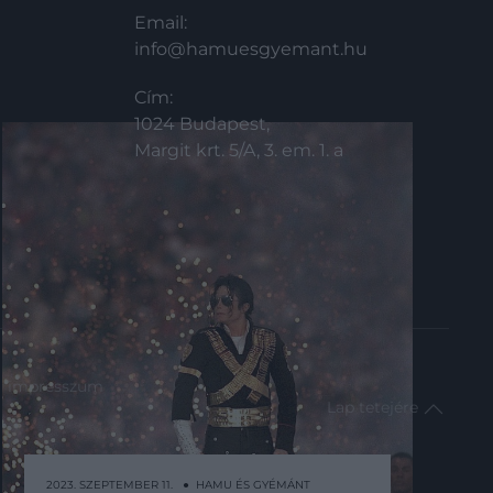
Email:
info@hamuesgyemant.hu
Cím:
1024 Budapest,
Margit krt. 5/A, 3. em. 1. a
impresszum
Lap tetejére
2023. SZEPTEMBER 11. ● HAMU ÉS GYÉMÁNT