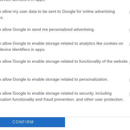
pedig még csak az sem kellett, hogy
olyan hírességekről legyen szó,
o allow my user data to be sent to Google for online advertising
akikkel korábban már találkozott.
s.
to allow Google to send me personalized advertising.
o allow Google to enable storage related to analytics like cookies on
evice identifiers in apps.
o allow Google to enable storage related to functionality of the website
o allow Google to enable storage related to personalization.
o allow Google to enable storage related to security, including
cation functionality and fraud prevention, and other user protection.
CONFIRM