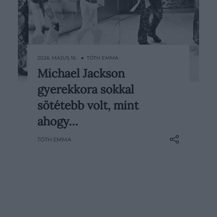
2026. MÁJUS 16. ● TÓTH EMMA
Michael Jackson
Michael Jacksonnal kapcsolatban
gyerekkora sokkal
mindig a „pop királyának” sikereire
és a reflektorfény csillogásra
sötétebb volt, mint
gondolunk, a színfalak mögött
ahogy…
azonban egy rendkívül fájdalmas
gyerekkor kísérte végig a zenész
TÓTH EMMA
életét. A The Jackson 5
sikertörténete kívülről amerikai…