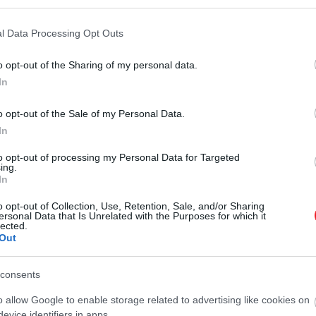
l Data Processing Opt Outs
o opt-out of the Sharing of my personal data.
In
o opt-out of the Sale of my Personal Data.
In
to opt-out of processing my Personal Data for Targeted
ing.
In
o opt-out of Collection, Use, Retention, Sale, and/or Sharing
2024. NOVEMBER 3. ● HAMU ÉS GYÉMÁNT
ersonal Data that Is Unrelated with the Purposes for which it
lected.
Michael Jackson imádott
Out
Valószínűleg csak kevesen tudnak
telefonbetyárkodni –
róla, hogy Michael Jackson meglepő
módon szeretett hollywoodi
Russell…
consents
sztárokat megviccelni egy-egy
o allow Google to enable storage related to advertising like cookies on
HAMU ÉS GYÉMÁNT
furcsa telefonhívás során – ehhez
evice identifiers in apps.