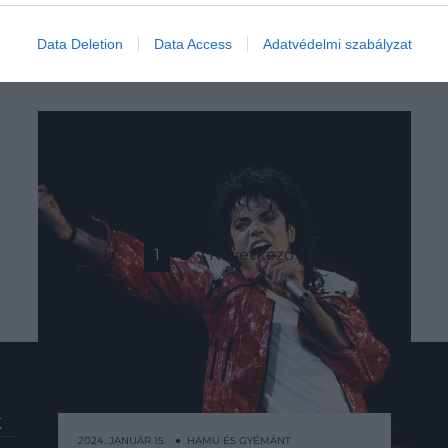
Data Deletion
Data Access
Adatvédelmi szabályzat
1
2
Következő
K
HG MEDIA
2024. JANUÁR 15. ● HAMU ÉS GYÉMÁNT