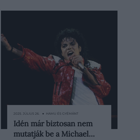
2025. JÚLIUS 26. ● HAMU ÉS GYÉMÁNT
Idén már biztosan nem
A Michael Jacksonról szóló életrajzi
mutatják be a Michael…
film premierjét az idei októberi