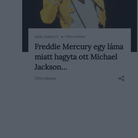
2026. JÚNIUS 7. ● TÓTH EMMA
Freddie Mercury egy láma
Egészen emlékezetes duettől
miatt hagyta ott Michael
fosztotta meg a világot egykoron
egy láma: Freddie Mercury és
Jackson…
Michael Jackson a nyolcvanas évek
TÓTH EMMA
elején több közös dalon is dolgozott,
ám az együttműködés végül
félbemaradt. A történet egyik
legfurcsább részlete szerint a Queen
frontembere akkor…