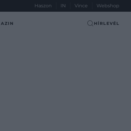
Haszon
IN
Vince
Webshop
AZIN
HÍRLEVÉL