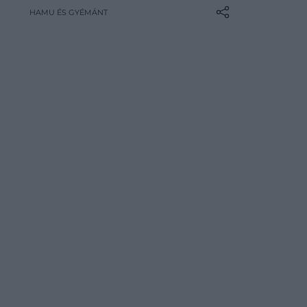
dátum helyett jövő év április 24-re
HAMU ÉS GYÉMÁNT
halasztották. A döntés oka
ismeretlen, azonban számos
nehezítő körülmény járult hozzá a
késleltetéshez.