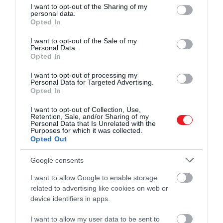
Richard
Kay
királyi szakértő szerint
Harry
egyszer a
not limited to your visit or usage behaviour. You may click to
I want to opt-out of the Sharing of my
personal data.
nagymamájának egy pár gumikesztyűt adott a
grant or deny consent to Google and its third-party tags to
Opted In
mosogatáshoz – ez egy királynőnek valóban elég
use your data for below specified purposes in below Google
bizarr ajándékokat. Meghan ezt ugyanolyan
consent section.
I want to opt-out of the Sale of my
Personal Data.
rendkívüli dolognak találta, mint Diána az első királyi
Opted In
karácsonyán, amikor
véletlenül pazar ajándékokat
vásárolt
az apósának. Soha többé nem követte el
I want to opt-out of processing my
Personal Data for Targeted Advertising.
ezt a hibát.
Opted In
De néhai anyósával ellentétben Meghan sokkal
I want to opt-out of Collection, Use,
Retention, Sale, and/or Sharing of my
tájékozottabb volt. Az első karácsonyán zseniálisan
Personal Data that Is Unrelated with the
Purposes for which it was collected.
játszott: vett egy éneklő hörcsögöt a királynőnek,
Opted Out
akik imádta és a corgik is.
Google consents
I want to allow Google to enable storage
Olvasd el ezt is!
Egész napos falatozás – ezt eszik
related to advertising like cookies on web or
karácsonykor a brit királyi családban
device identifiers in apps.
I want to allow my user data to be sent to