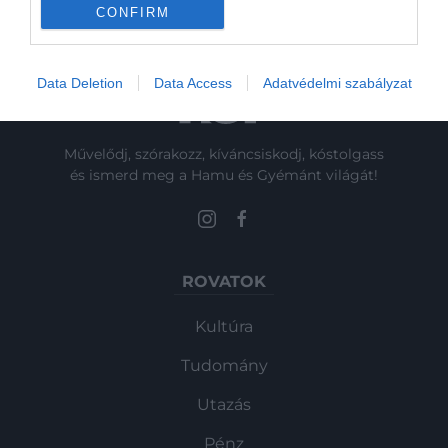
CONFIRM
Data Deletion
Data Access
Adatvédelmi szabályzat
Művelődj, szórakozz, kíváncsiskodj, kóstolgass
és ismerd meg a Hamu és Gyémánt világát!
ROVATOK
Kultúra
Tudomány
Utazás
Pénz