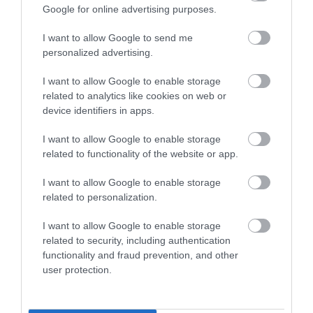
Google for online advertising purposes.
Ám most hat évvel később sok minden egészen
I want to allow Google to send me
más. A királyi család többi tagjával való folyamatos
personalized advertising.
viszálykodás eredményeként Harry és Meghan
várhatóan nem tölti az Egyesült Királyságban az
I want to allow Google to enable storage
ünnepeket.
related to analytics like cookies on web or
device identifiers in apps.
Nyitókép: Getty Images
I want to allow Google to enable storage
KULTÚRA
related to functionality of the website or app.
MEGHAN MARKLE
I want to allow Google to enable storage
ERZSÉBET KIRÁLYNŐ
AJÁNDÉK
related to personalization.
KARÁCSONY
I want to allow Google to enable storage
2026. AUGUSZTUS 5. ● KULTÚRA
related to security, including authentication
Mindenki figyel mindenkit, ezért lehetetlen
functionality and fraud prevention, and other
fellázadni…
2026. JÚLIUS 14. ● KULTÚRA
user protection.
Tetoválások és levágott kisujjak: így
bizonyították…