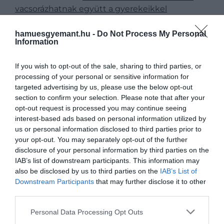
vacsorázhatnak együtt a gyerekeikkel
karácsonykor
hamuesgyemant.hu -
Do Not Process My Personal
Information
Bár Meghan bizonyára kicsit megijedt, hogy
If you wish to opt-out of the sale, sharing to third parties, or
karácsonykor csatlakozik a királyi családhoz, sikerült
processing of your personal or sensitive information for
megtalálnia a tökéletes ajándékot az uralkodónak .
targeted advertising by us, please use the below opt-out
section to confirm your selection. Please note that after your
még úgyis, hogy van egy sajátos szabályuk, amit
opt-out request is processed you may continue seeing
nem érdemes megszegni.
interest-based ads based on personal information utilized by
us or personal information disclosed to third parties prior to
A királyi család minden évben összegyűlik karácsony
your opt-out. You may separately opt-out of the further
este a Sandringham birtokon, Erzsébet királynő
disclosure of your personal information by third parties on the
vidéki otthonában. A családtagok pedig leosonnak,
IAB’s list of downstream participants. This information may
hogy elhelyezzék ajándékaikat a piros szalon
also be disclosed by us to third parties on the
IAB’s List of
asztalain. Aztán pontban 18 órakor kezdődik az
Downstream Participants
that may further disclose it to other
ünnepség. De mi a legfontosabb? Az ajándékoknak
third parties.
mindenképp viccesnek és olcsónak kell lenniük.
Please note that this website/app uses one or more Google
Personal Data Processing Opt Outs
services and may gather and store information including but