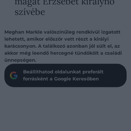
magát Erzsébet királynő
szívébe
Meghan Markle valószínűleg rendkívül izgatott
lehetett, amikor először vett részt a királyi
karácsonyon. A találkozó azonban jól sült el, az
akkor még leendő hercegné tündökölt a családi
ünnepségen.
Beállíthatod oldalunkat preferált
forrásként a Google Keresőben