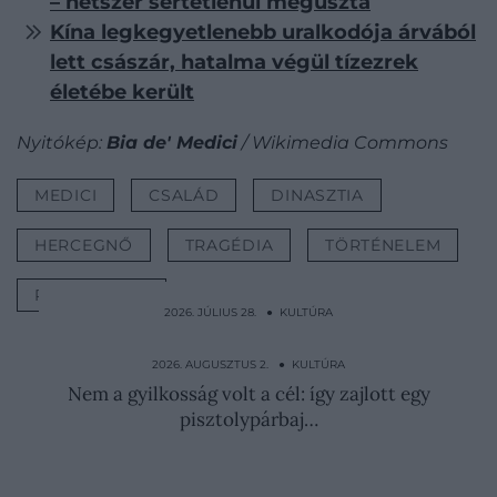
– hétszer sértetlenül megúszta
Kína legkegyetlenebb uralkodója árvából
lett császár, hatalma végül tízezrek
életébe került
Nyitókép:
Bia de' Medici
/ Wikimedia Commons
MEDICI
CSALÁD
DINASZTIA
HERCEGNŐ
TRAGÉDIA
TÖRTÉNELEM
RENESZÁNSZ
2026. JÚLIUS 28. ● KULTÚRA
Férje agya és vére borította Jackie Kennedy
ruháját, ő…
2026. AUGUSZTUS 2. ● KULTÚRA
Nem a gyilkosság volt a cél: így zajlott egy
pisztolypárbaj…