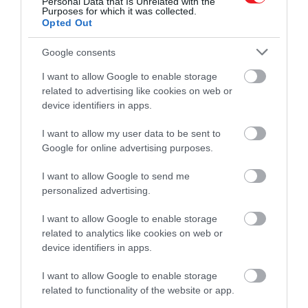
Personal Data that Is Unrelated with the
Purposes for which it was collected.
Opted Out
Ez is érdekelhet!
Google consents
Az elfeledett Habsburg-hercegnő, akivel
I want to allow Google to enable storage
a dinasztia belterjessége végzett
related to advertising like cookies on web or
device identifiers in apps.
I want to allow my user data to be sent to
Google for online advertising purposes.
I want to allow Google to send me
personalized advertising.
I want to allow Google to enable storage
related to analytics like cookies on web or
device identifiers in apps.
A hatalom árnyékában
I want to allow Google to enable storage
Lucrezia
alig 13 éves volt,
amikor 1558-ban
related to functionality of the website or app.
hozzáadták az akkor 24 éves Alfonso d’Estéhez.