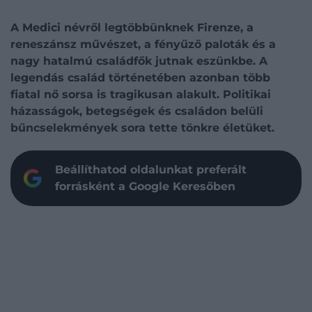
A Medici névről legtöbbünknek Firenze, a
reneszánsz művészet, a fényűző paloták és a
nagy hatalmú családfők jutnak eszünkbe. A
legendás család történetében azonban több
fiatal nő sorsa is tragikusan alakult. Politikai
házasságok, betegségek és családon belüli
bűncselekmények sora tette tönkre életüket.
Beállíthatod oldalunkat preferált
forrásként a Google Keresőben