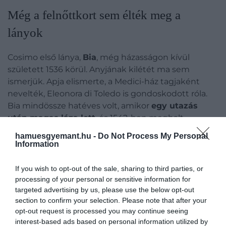
Még a felnőttkort sem élték meg a
lányok
Cosimo első lánya,
Bia
, még házasságon kívül
született 1536 körül. Anyjának kilétét ma sem
ismerjük. Apja elismerte, a Medici-ház tagjaként
nevelték, Eleonora di Toledo is gondoskodott róla.
Bia mindössze hatéves volt, amikor
egy utazás
után magas láza lett
, és 1542-ben meghalt
–
valószínűleg maláriában. Később Cosimo
Bronzino
hamuesgyemant.hu -
Do Not Process My Personal
udvari festővel
készíttetett róla portrét, amely ma
Information
is a családi gyász egyik ismert képe.
If you wish to opt-out of the sale, sharing to third parties, or
Anna
, a törvényes lányok egyike, csak néhány
processing of your personal or sensitive information for
hónapot élt. 1553 márciusában született, és még
targeted advertising by us, please use the below opt-out
ugyanabban az évben, augusztusban meghalt. A 16.
section to confirm your selection. Please note that after your
opt-out request is processed you may continue seeing
században a
csecsemőhalandóság
nagyon
interest-based ads based on personal information utilized by
magasnak számított, a rang, de még a vagyon sem