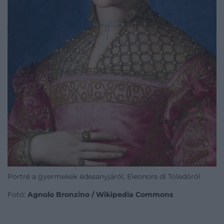
Portré a gyermekek édesanyjáról, Eleonora di Toledóról
Fotó:
Agnolo Bronzino / Wikipedia Commons