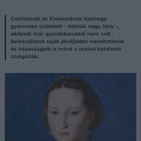
Cosimónak és Eleonorának tizenegy
gyermeke született – köztük négy lány –,
akiknek már gyerekkoruktól nem volt
beleszólásuk saját jövőjükbe: neveltetésük
és házasságaik is mind a család hatalmát
szolgálták.