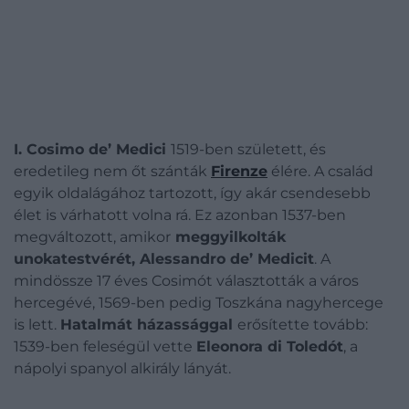
I. Cosimo de’ Medici
1519-ben született, és
eredetileg nem őt szánták
Firenze
élére. A család
egyik oldalágához tartozott, így akár csendesebb
élet is várhatott volna rá. Ez azonban 1537-ben
megváltozott, amikor
meggyilkolták
unokatestvérét, Alessandro de’ Medicit
. A
mindössze 17 éves Cosimót választották a város
hercegévé, 1569-ben pedig Toszkána nagyhercege
is lett.
Hatalmát házassággal
erősítette tovább:
1539-ben feleségül vette
Eleonora di Toledót
, a
nápolyi spanyol alkirály lányát.