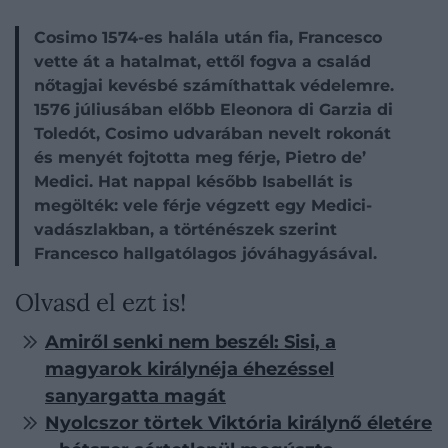
Cosimo 1574-es halála után fia, Francesco
vette át a hatalmat, ettől fogva a család
nőtagjai kevésbé számíthattak védelemre.
1576 júliusában előbb Eleonora di Garzia di
Toledót, Cosimo udvarában nevelt rokonát
és menyét fojtotta meg férje, Pietro de’
Medici. Hat nappal később Isabellát is
megölték: vele férje végzett egy Medici-
vadászlakban, a történészek szerint
Francesco hallgatólagos jóváhagyásával.
Olvasd el ezt is!
Amiről senki nem beszél: Sisi, a
magyarok királynéja éhezéssel
sanyargatta magát
Nyolcszor törtek Viktória királynő életére