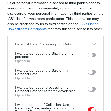
us or personal information disclosed to third parties prior to
védte meg a gyerekeket a fertőzésektől.
your opt-out. You may separately opt-out of the further
disclosure of your personal information by third parties on the
Maria de’ Medici
, Cosimo és Eleonora első közös
IAB’s list of downstream participants. This information may
gyermeke, 1540-ben született.
A források szerint
also be disclosed by us to third parties on the
IAB’s List of
okos, művelt lány volt, fiatalabb testvéreit
Downstream Participants
that may further disclose it to other
matematikára és más tárgyakra is tanította. Már
third parties.
gyerekként házassági tervek vették körül: portréját
Please note that this website/app uses one or more Google
Personal Data Processing Opt Outs
elküldték Franciaországba Medici Katalinnak,
services and may gather and store information including but
később
Alfonso d’Este
ferrarai örökössel jegyezték
not limited to your visit or usage behaviour. You may click to
I want to opt-out of the Sharing of my
personal data.
el, az esküvőre azonban végül nem került sor. Maria
grant or deny consent to Google and its third-party tags to
Opted In
1557-ben, 17 évesen halt meg, feltehetően
use your data for below specified purposes in below Google
consent section.
maláriában
.
Halála után
gyilkosságot kiáltottak
I want to opt-out of the Sale of my
Personal Data.
Firenze-szerte
, ennek kapcsán azonban a mai
Opted In
napig nincs biztos bizonyíték.
I want to opt-out of processing my
Personal Data for Targeted Advertising.
Opted In
Maria helyét húga, Lucrezia vette át a már
előkészített ferrarai házassági tervben.
I want to opt-out of Collection, Use,
Retention, Sale, and/or Sharing of my