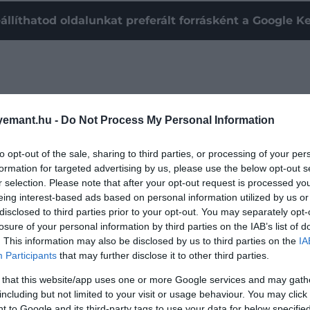
állíthatod oldalunkat preferált forrásként a Google 
emant.hu -
Do Not Process My Personal Information
to opt-out of the sale, sharing to third parties, or processing of your per
formation for targeted advertising by us, please use the below opt-out s
r selection. Please note that after your opt-out request is processed y
eing interest-based ads based on personal information utilized by us or
disclosed to third parties prior to your opt-out. You may separately opt-
losure of your personal information by third parties on the IAB’s list of
. This information may also be disclosed by us to third parties on the
IA
Participants
that may further disclose it to other third parties.
l sokkolta a közvéleményt, a sajtó napokon át szinte csak
 that this website/app uses one or more Google services and may gath
először egy közös közleményt adtak ki, majd
egyenként i
including but not limited to your visit or usage behaviour. You may click 
 to Google and its third-party tags to use your data for below specifi