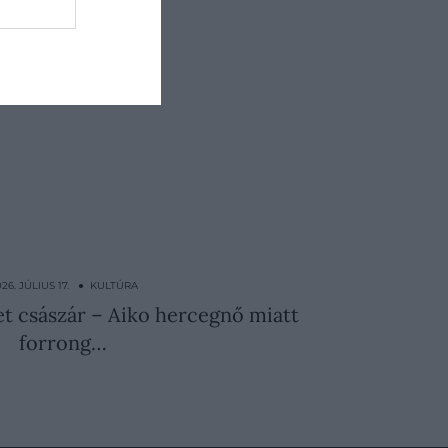
26. JÚLIUS 17. ● KULTÚRA
t császár – Aiko hercegnő miatt
forrong…