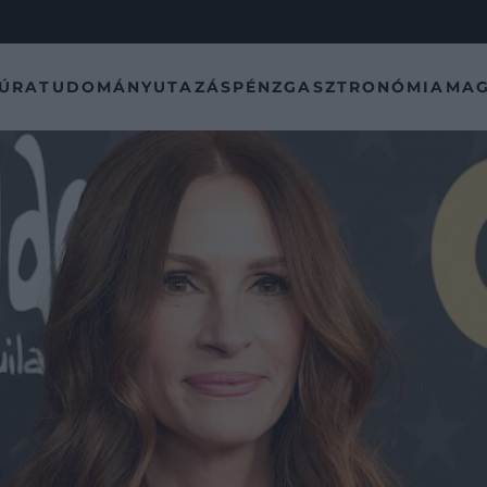
TÚRA
TUDOMÁNY
UTAZÁS
PÉNZ
GASZTRONÓMIA
MAG