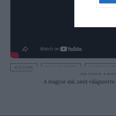
KULTÚRA
JULIA ROBERTS
MATTHEW P
2026. JÚLIUS 19. ● KULT
A magyar dal, amit világszert