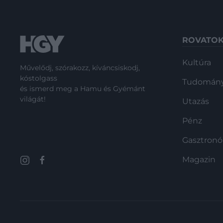
ROVATO
Kultúra
Művelődj, szórakozz, kíváncsiskodj,
kóstolgass
Tudomán
és ismerd meg a Hamu és Gyémánt
világát!
Utazás
Pénz
Gasztron
Magazin