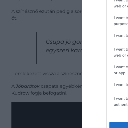
I want t
web or d
A színésznő ezután pedig a sorozatban való szereplé
I want t
őt.
purpose
I want 
Csupa jó gondolat és érzés 
I want t
egyszeri karaktert, és nagyo
web or d
I want t
or app.
– emlékezett vissza a színésznő.
I want t
A
Jóbarátok
csapata egyébként a mai napig híresen 
Kudrow fogja befogadni
.
I want t
authenti