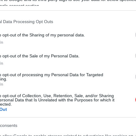
a színésszel kapcsolatban, aki megható szavakkal emléke
ogle consent section.
l Data Processing Opt Outs
életben Matthew Perry és Courtney Cox
o opt-out of the Sharing of my personal data.
In
or Roberts epizódszerepet kapott a
Jóbarátokban
.
o opt-out of the Sale of my Personal Data.
In
vers, and the Big Terrible Thing
, Matthew elárulta, hogy
to opt-out of processing my Personal Data for Targeted
ing.
In
o opt-out of Collection, Use, Retention, Sale, and/or Sharing
fiatalon szívszorító. Azt hiszem, ez mindannyi
ersonal Data that Is Unrelated with the Purposes for which it
lected.
ytassuk, amennyire csak tudjuk
Out
consents