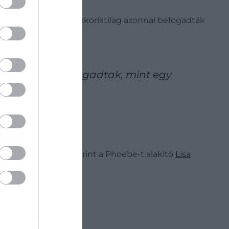
 elmondása szerint gyakorlatilag azonnal befogadták
n szívélyesen fogadtak, mint egy
ját például hírek szerint a Phoebe-t alakító
Lisa