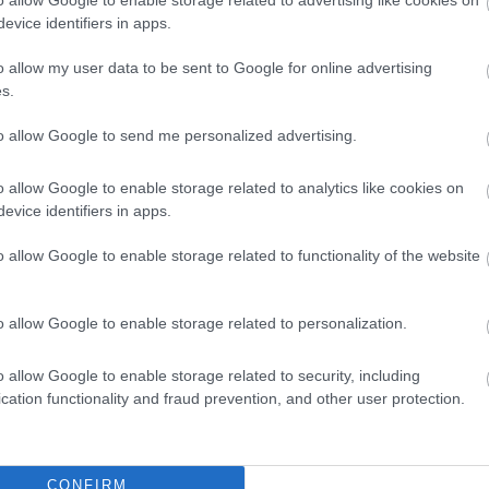
o allow Google to enable storage related to advertising like cookies on
evice identifiers in apps.
sről, és a stáb kedvességéről is ejtett pár szót, akik az
o allow my user data to be sent to Google for online advertising
s.
to allow Google to send me personalized advertising.
maradt meg a forgatásról. Mindannyian olya
o allow Google to enable storage related to analytics like cookies on
n szórakoztató volt
evice identifiers in apps.
o allow Google to enable storage related to functionality of the website
o allow Google to enable storage related to personalization.
összetartó, jó példa erre, hogy az elhunyt színész kutyá
o allow Google to enable storage related to security, including
cation functionality and fraud prevention, and other user protection.
CONFIRM