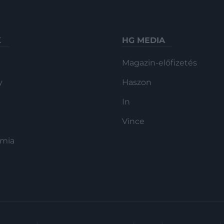
K
HG MEDIA
Magazin-előfizetés
y
Haszon
In
Vince
ómia