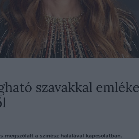
egható szavakkal emlék
l
is megszólalt a színész halálával kapcsolatban.