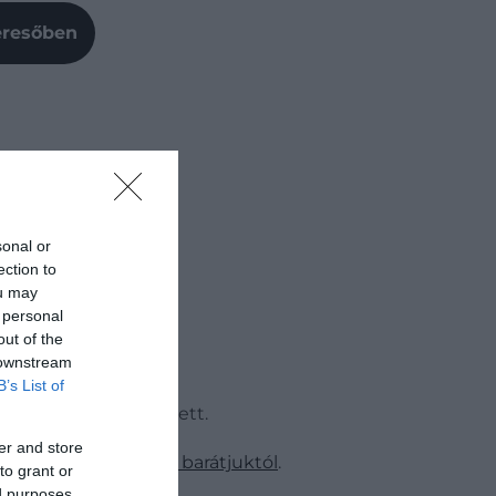
Keresőben
sonal or
ection to
ou may
 personal
out of the
 downstream
B’s List of
 a színészről cikkezett.
er and store
s elköszöntek néhai barátjuktól
.
to grant or
ed purposes