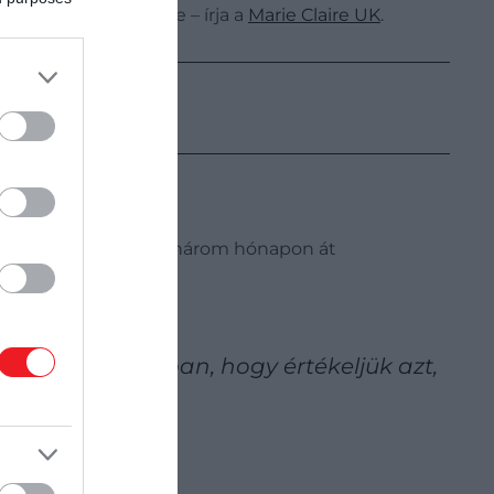
zett vissza Perryre – írja a
Marie Claire UK
.
 ő és Julia akkoriban három hónapon át
unknak segít abban, hogy értékeljük azt,