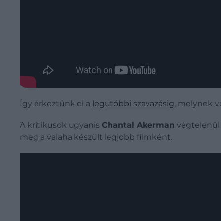
Így érkeztünk el a
legutóbbi szavazásig
, melynek v
A kritikusok ugyanis
Chantal Akerman
végtelenül
meg a valaha készült legjobb filmként.