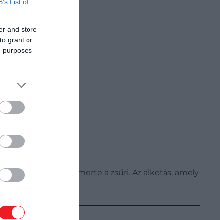
B’s List of
er and store
to grant or
ed purposes
 megjelent, így jól ismerte a zsűri. Az alkotás, amely
st.