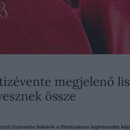
 tízévente megjelenő lis
 vesznek össze
ztői tízévente felkérik a filmszakma leghíresebb képv