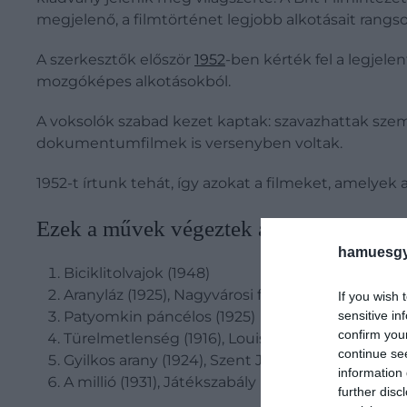
megjelenő, a filmtörténet legjobb alkotásait rangsor
A szerkesztők először
1952
-ben kérték fel a legjelen
mozgóképes alkotásokból.
A voksolók szabad kezet kaptak: szavazhattak szem
dokumentumfilmek is versenyben voltak.
1952-t írtunk tehát, így azokat a filmeket, amelyek
Ezek a művek végeztek a top 10-ben az 
hamuesgy
Biciklitolvajok (1948)
Aranyláz (1925), Nagyvárosi fények (1931) – meg
If you wish 
sensitive in
Patyomkin páncélos (1925)
confirm you
Türelmetlenség (1916), Louisianai történet (194
continue se
Gyilkos arany (1924), Szent Johanna – Jeanne d'
information 
A millió (1931), Játékszabály (1939), Késői találk
further disc