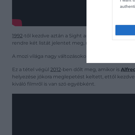
authenti
1992
-től kezdve aztán a Sight and Sound szerkesztős
rendre két listát jelentet meg, melyek közül talán
A mozi világa nagy változásokon ment keresztül, ak
Ez a tétel végül
2012
-ben dőlt meg, amikor is
Alfre
helyezése jókora meglepetést keltett, ettől kezdv
kiváló filmről is van szó egyébként.