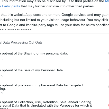
. This information may also be disclosed by us to third parties on the
IA
Participants
that may further disclose it to other third parties.
 that this website/app uses one or more Google services and may gath
including but not limited to your visit or usage behaviour. You may click 
 to Google and its third-party tags to use your data for below specifi
ogle consent section.
l Data Processing Opt Outs
o opt-out of the Sharing of my personal data.
In
o opt-out of the Sale of my Personal Data.
In
to opt-out of processing my Personal Data for Targeted
polgára
, pedig a film már tizenegy évvel a szavazás előtt
ing.
lyről szól, később persze megkapta a neki kijáró elismeré
In
o opt-out of Collection, Use, Retention, Sale, and/or Sharing
ersonal Data that Is Unrelated with the Purposes for which it
lected.