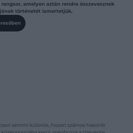
us rangsor, amelyen aztán rendre összevesznek
jának történetét ismertetjük.
Keresőben
nincsen semmi különös, hiszen számos hasonló
dés középpontjába kerül, méghozzá a tízévente