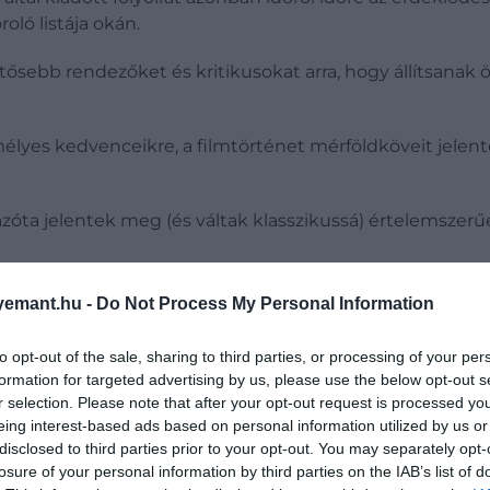
oló listája okán.
tősebb rendezőket és kritikusokat arra, hogy állítsanak ös
élyes kedvenceikre, a filmtörténet mérföldköveit jelen
 azóta jelentek meg (és váltak klasszikussá) értelemszerű
első voksoláson:
emant.hu -
Do Not Process My Personal Information
osztva
to opt-out of the sale, sharing to third parties, or processing of your per
formation for targeted advertising by us, please use the below opt-out s
r selection. Please note that after your opt-out request is processed y
8) – megosztva
eing interest-based ads based on personal information utilized by us or
Arc (1928), Mire megvirrad (1939) – megosztva
disclosed to third parties prior to your opt-out. You may separately opt-
ozás (1945) – megosztva
losure of your personal information by third parties on the IAB’s list of