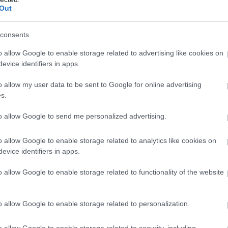
tikához: 5 remek szerelmesfilm Ázsiából
Out
consents
1962-ben ugyanis ezt a művet választották meg a valaha
o allow Google to enable storage related to advertising like cookies on
tó, hogy egy évtized alatt is rengeteget formálódott a 
evice identifiers in apps.
rtelemszerűen folyamatosan változott és bővült, elvégre
o allow my user data to be sent to Google for online advertising
 számítanak.
s.
to allow Google to send me personalized advertising.
o allow Google to enable storage related to analytics like cookies on
evice identifiers in apps.
o allow Google to enable storage related to functionality of the website
o allow Google to enable storage related to personalization.
o allow Google to enable storage related to security, including