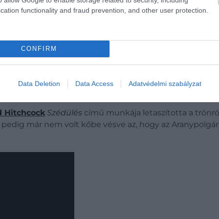
cation functionality and fraud prevention, and other user protection.
CONFIRM
ége külön kezelte a kritikusok, esztéták, újságírók, vala
 az előbbi örvend nagyobb presztízsnek – erről bővebben
Data Deletion
Data Access
Adatvédelmi szabályzat
árcsak a kritikusok ízlése, egyvalami azonban betonbizto
d Hitchcock
Szédülés
című munkája letaszította a trónról 
e pedig már nem volt kőbe vésve az, hogy az Aranypolgár