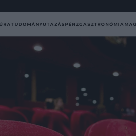
TÚRA
TUDOMÁNY
UTAZÁS
PÉNZ
GASZTRONÓMIA
MAG