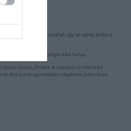
mint a rendezők szavazatait, így az újság azóta is
 később.
snak tűnt: az Aranypolgár első helye.
Orson Welles filmjét. A csavaros thriller első
nak kell a dobogó tetején végeznie, bármilyen