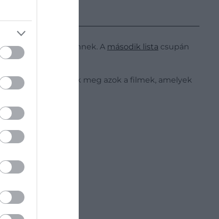
 készült legjobb filmnek. A
második lista
csupán
filmes kánon.
 egyre másra jelentek meg azok a filmek, amelyek