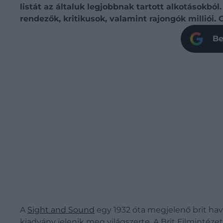
listát az általuk legjobbnak tartott alkotásokb
rendezők, kritikusok, valamint rajongók milliói
Be
A
Sight and Sound
egy 1932 óta megjelenő brit hav
kiadvány jelenik meg világszerte. A Brit Filmintéze