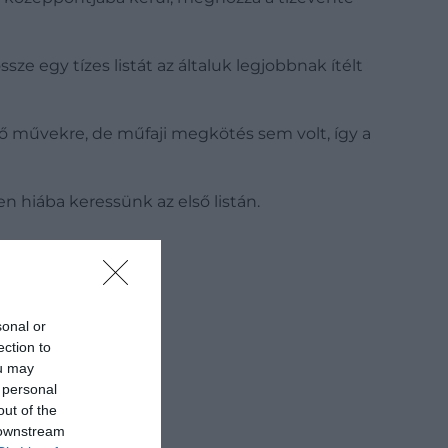
sze egy tízes listát az általuk legjobbnak ítélt
tő művekre, de műfaji megkötés sem volt, így a
en hiába keressünk az első listán.
sonal or
ection to
ou may
 personal
out of the
 downstream