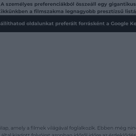
ól. A személyes preferenciákból összeáll egy gigantik
. Cikkünkben a filmszakma legnagyobb presztízsű listá
állíthatod oldalunkat preferált forrásként a Google 
ilap, amely a filmek világával foglalkozik. Ebben még 
t által kiadott folyóirat azonban időről időre az érdeklő