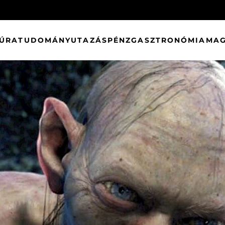
TÚRA
TUDOMÁNY
UTAZÁS
PÉNZ
GASZTRONÓMIA
MAG