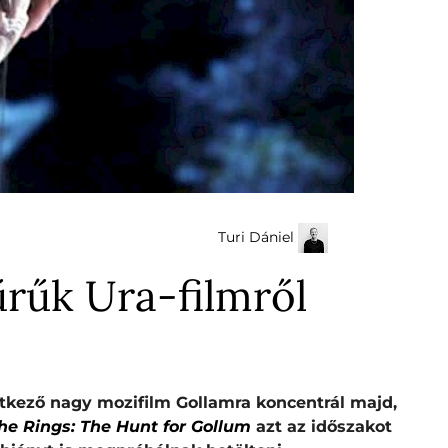
Turi Dániel
rűk Ura-filmről
etkező nagy mozifilm Gollamra koncentrál majd,
the Rings: The Hunt for Gollum
azt az időszakot