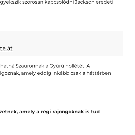
ó igyekszik szorosan kapcsolódni Jackson eredeti
te át
ulhatná Szauronnak a Gyűrű hollétét. A
dolgoznak, amely eddig inkább csak a háttérben
zetnek, amely a régi rajongóknak is tud