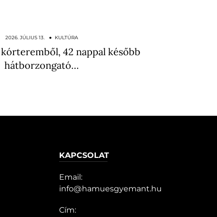
2026. JÚLIUS 13. ● KULTÚRA
t kórteremből, 42 nappal később
hátborzongató…
KAPCSOLAT
Email:
info@hamuesgyemant.hu
Cím: