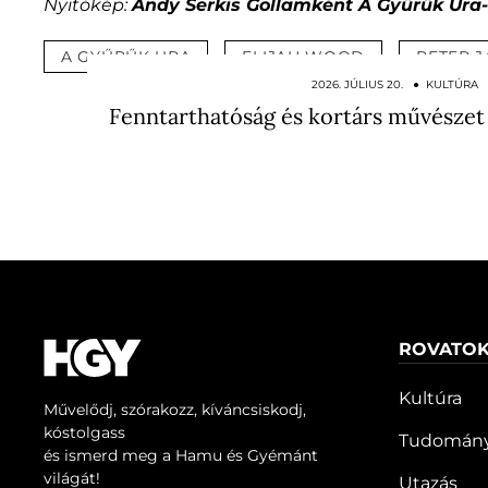
Nyitókép:
Andy Serkis Gollamként A Gyűrűk Ura-
A GYŰRŰK URA
ELIJAH WOOD
PETER 
2026. JÚLIUS 20. ● KULTÚRA
Fenntarthatóság és kortárs művészet
ROVATO
Kultúra
Művelődj, szórakozz, kíváncsiskodj,
kóstolgass
Tudomán
és ismerd meg a Hamu és Gyémánt
világát!
Utazás