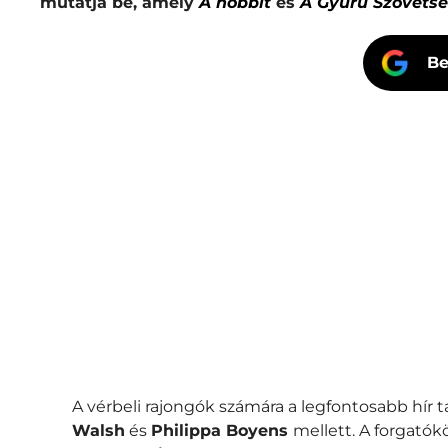
mutatja be, amely
A hobbit
és
A Gyűrű Szövets
Be
A vérbeli rajongók számára a legfontosabb hír ta
Walsh
és
Philippa Boyens
mellett. A forgatók