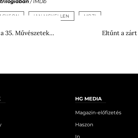
trilógiában
/ IMDb
JACKSON
IAN MCKELLEN
MOZI
 a 35. Művészetek…
Eltűnt a zár
K
HG MEDIA
Magazin-előfizetés
y
Haszon
In