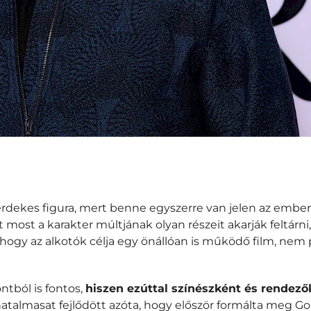
érdekes figura, mert benne egyszerre van jelen az ember
 most a karakter múltjának olyan részeit akarják feltár
 hogy az alkotók célja egy önállóan is működő film, nem p
ntból is fontos,
hiszen ezúttal színészként és rendezők
atalmasat fejlődött azóta, hogy először formálta meg Gol