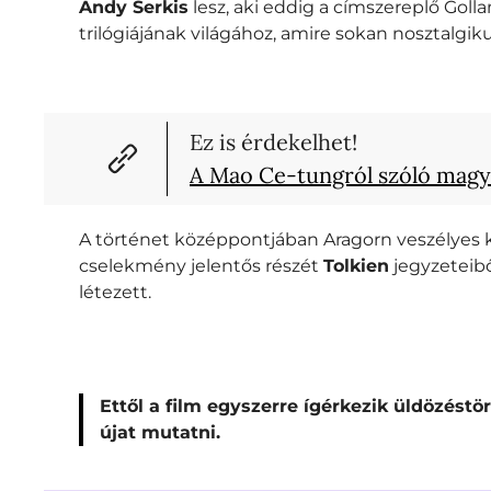
Andy Serkis
lesz, aki eddig a címszereplő Goll
trilógiájának világához, amire sokan nosztalgi
Ez is érdekelhet!
A Mao Ce-tungról szóló magy
A történet középpontjában Aragorn veszélyes kül
cselekmény jelentős részét
Tolkien
jegyzeteibő
létezett.
Ettől a film egyszerre ígérkezik üldözést
újat mutatni.