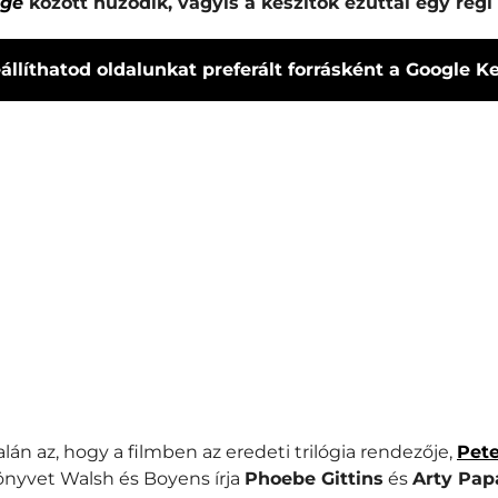
ége
között húzódik, vagyis a készítők ezúttal egy régi
állíthatod oldalunkat preferált forrásként a Google 
lán az, hogy a filmben az eredeti trilógia rendezője,
Pete
önyvet Walsh és Boyens írja
Phoebe Gittins
és
Arty Pa