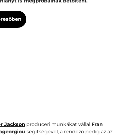
 hiányt is megpróbálnak betölteni.
Keresőben
r Jackson
produceri munkákat vállal
Fran
pageorgiou
segítségével, a rendező pedig az az