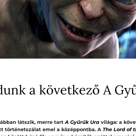
dunk a következő A Gyű
tábban látszik, merre tart
A Gyűrűk Ura
világa: a köv
tt történetszálat emel a középpontba. A
The Lord of 