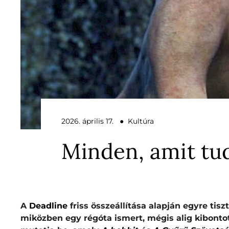
2026. április 17. ● Kultúra
Minden, amit tu
A
Deadline
friss összeállítása alapján egyre tisz
miközben egy régóta ismert, mégis alig kibonto