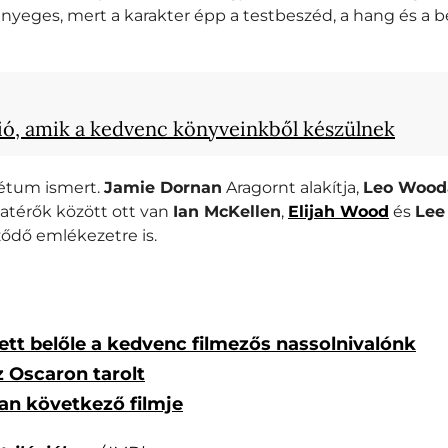
 lényeges, mert a karakter épp a testbeszéd, a hang és a 
ió, amik a kedvenc könyveinkből készülnek
rétum ismert.
Jamie Dornan
Aragornt alakítja,
Leo Wood
zatérők között ott van
Ian McKellen
,
Elijah Wood
és
Lee
ződő emlékezetre is.
tt belőle a kedvenc filmezős nassolnivalónk
 Oscaron tarolt
an következő filmje