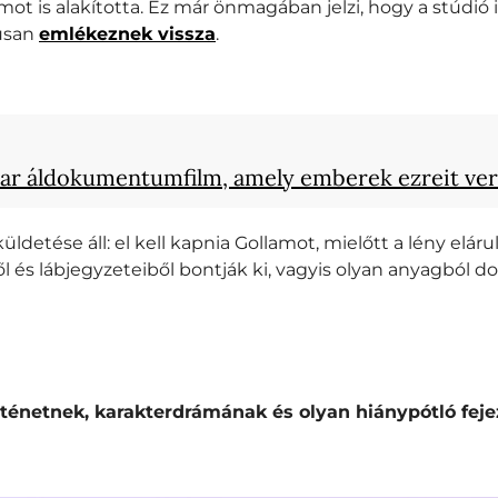
amot is alakította. Ez már önmagában jelzi, hogy a stúdi
kusan
emlékeznek vissza
.
ar áldokumentumfilm, amely emberek ezreit ver
detése áll: el kell kapnia Gollamot, mielőtt a lény elár
l és lábjegyzeteiből bontják ki, vagyis olyan anyagból 
örténetnek, karakterdrámának és olyan hiánypótló feje