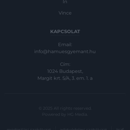
In
Vince
KAPCSOLAT
Email:
info@hamuesgyemant.hu
Cím:
1024 Budapest,
Margit krt. 5/A, 3. em. 1. a
© 2025 All rights reserved.
Powered by
HG Media
.
moderálási szabályzat
adatvédelmi szabályzat
ászf