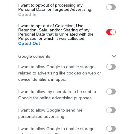
I want to opt-out of processing my
Personal Data for Targeted Advertising.
Opted In
Figyelmedbe ajánljuk!
I want to opt-out of Collection, Use,
Retention, Sale, and/or Sharing of my
Új helyszínen ünnepelné a karácsonyt
Personal Data that Is Unrelated with the
Purposes for which it was collected.
Károly király
Opted Out
Google consents
Az ünnepi időszakban a nehézségeket elsősorban a
gyerekek megajándékozása jelenti. Bond szerint
I want to allow Google to enable storage
Katalin és Vilmos szeretnék elkerülni azt, hogy
related to advertising like cookies on web or
túlzásba essenek és a
lehetőségeik ellenére sem
device identifiers in apps.
kényeztetnék el Györgyöt, Saroltát és Lajost
.
I want to allow my user data to be sent to
Google for online advertising purposes.
A királyi szakértő korábban úgy fogalmazott, hogy a
szülők számára fontos, hogy gyermekeik „két lábbal
I want to allow Google to send me
a földön maradjanak”. Ennek értelmében
personalized advertising.
karácsonykor is visszafogottabb ajándékozásra
törekednek. Ugyanakkor azt is elismerte, hogy
I want to allow Google to enable storage