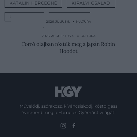
KATALIN HERCEGNÉ
KIRÁLYI CSALÁD
KARÁCSONY
NEHÉZSÉGEK
2026. JÚLIUS 9. ● KULTÚRA
Anglia királynéja lehetett volna, de még a
nevét is…
2026. AUGUSZTUS 4. ● KULTÚRA
Forró olajban főzték meg a japán Robin
Hoodot
Művelődj, szórakozz, kíváncsiskodj, kóstolgass
és ismerd meg a Hamu és Gyémánt világát!