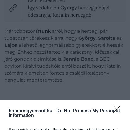
Ez is érdekelhet!
Így védelmezi György herceg jövőjét
édesanyja, Katalin hercegné
Már többször
írtunk
arról, hogy a hercegi pár
tudatosan törekeszik arra, hogy
György, Sarolta
és
Lajos
a lehető legnormálisabb gyerekkort élhessék
meg. Ehhez hozzátartozik a karácsonyi időszakkal
járó gondok elsimítása is.
Jennie Bond
, a BBC
egykori királyi tudósítója arról beszélt, hogy Katalin
számára kiemelten fontos a családi karácsony
hangulat megteremtése.
hamuesgyemant.hu -
Do Not Process My Personal
Information
If you wish to opt-out of the sale, sharing to third parties, or