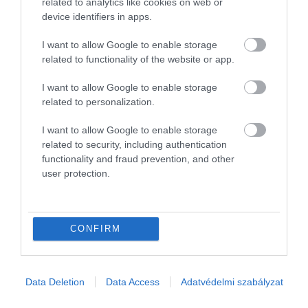
related to analytics like cookies on web or
szülőként nehéz ellenállni a kísértésnek, így minden
device identifiers in apps.
bizonnyal pár különlegesebb ajándék is került a fa
alá.
I want to allow Google to enable storage
related to functionality of the website or app.
(
Marie Claire UK
)
I want to allow Google to enable storage
related to personalization.
Olvasd el ezt is!
I want to allow Google to enable storage
Lajos herceg jövőjére is hatással lehet az
related to security, including authentication
András körül kialakult botrány
functionality and fraud prevention, and other
user protection.
Sarolta II. Erzsébetnek köszönheti
különleges helyét a családban
Ez a tanács segítette Katalin hercegnét,
CONFIRM
hogy elkerülje a királyi buktatókat
Nyitókép:
Katalin hercegné 2025-ben
/ Max
Mumby/Indigo/Getty Images
Data Deletion
Data Access
Adatvédelmi szabályzat