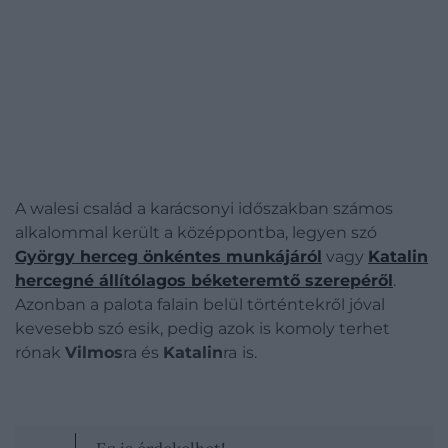
A walesi család a karácsonyi időszakban számos
alkalommal került a középpontba, legyen szó
György herceg önkéntes munkájáról
vagy
Katalin
hercegné állítólagos béketeremtő szerepéről
.
Azonban a palota falain belül történtekről jóval
kevesebb szó esik, pedig azok is komoly terhet
rónak
Vilmos
ra és
Katalin
ra
is.