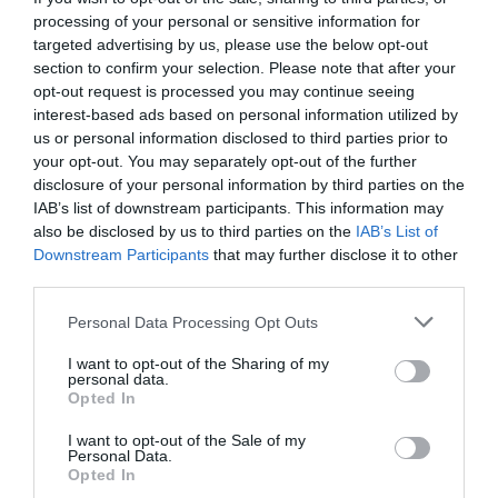
processing of your personal or sensitive information for
targeted advertising by us, please use the below opt-out
section to confirm your selection. Please note that after your
opt-out request is processed you may continue seeing
interest-based ads based on personal information utilized by
us or personal information disclosed to third parties prior to
your opt-out. You may separately opt-out of the further
disclosure of your personal information by third parties on the
IAB’s list of downstream participants. This information may
also be disclosed by us to third parties on the
IAB’s List of
Downstream Participants
that may further disclose it to other
third parties.
A walesi hercegi pár és gyermekeik a karácsonyi
istentiszteleten, Sandringhamben
Please note that this website/app uses one or more Google
Personal Data Processing Opt Outs
services and may gather and store information including but
Fotó:
Samir Hussein/WireImage/Getty Images
not limited to your visit or usage behaviour. You may click to
I want to opt-out of the Sharing of my
personal data.
grant or deny consent to Google and its third-party tags to
Opted In
use your data for below specified purposes in below Google
Katalin egy boldog, összetartó családban
consent section.
I want to opt-out of the Sale of my
nőtt fel. Éppen ezért ugyanezt szeretné a
Personal Data.
Opted In
gyermekeinek is biztosítani.