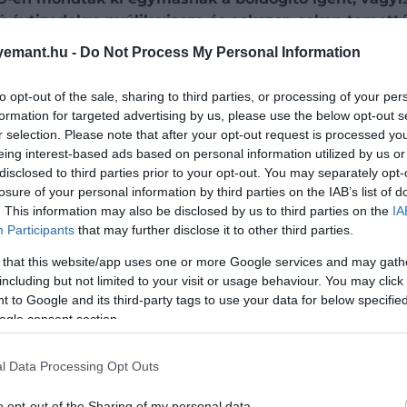
 évtizedekre nyúlik vissza és sokszor, sokan temett
ír, hogy egy különös szokás az, ami miatt a mai napi
emant.hu -
Do Not Process My Personal Information
állíthatod oldalunkat preferált forrásként a Google 
to opt-out of the sale, sharing to third parties, or processing of your per
formation for targeted advertising by us, please use the below opt-out s
r selection. Please note that after your opt-out request is processed y
eing interest-based ads based on personal information utilized by us or
disclosed to third parties prior to your opt-out. You may separately opt-
losure of your personal information by third parties on the IAB’s list of
. This information may also be disclosed by us to third parties on the
IA
Participants
that may further disclose it to other third parties.
 that this website/app uses one or more Google services and may gath
including but not limited to your visit or usage behaviour. You may click 
 to Google and its third-party tags to use your data for below specifi
ogle consent section.
l Data Processing Opt Outs
a
botrányok
gyakorlatilag mindennaposak,
talán semmi 
o opt-out of the Sharing of my personal data.