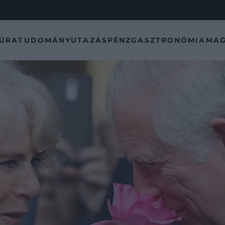
TÚRA
TUDOMÁNY
UTAZÁS
PÉNZ
GASZTRONÓMIA
MAG