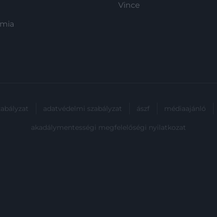
Vince
ómia
zabályzat
adatvédelmi szabályzat
ászf
médiaajánló
akadálymentességi megfelelőségi nyilatkozat