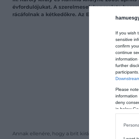
évfordulójukat. A szerelmesek kapcsolata hosszú
rácáfolnak a kétkedőkre. Az Express most arról 
hamuesgy
Be
If you wish 
sensitive in
confirm you
continue se
information 
further disc
participants
Downstream 
Please note
information 
deny consent
in below Go
Persona
Annak ellenére, hogy a brit királyi család életében 
I want t