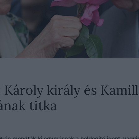
 Károly király és Kamill
nak titka
ilis 9-én mondták ki egymásnak a boldogító igent, vagy