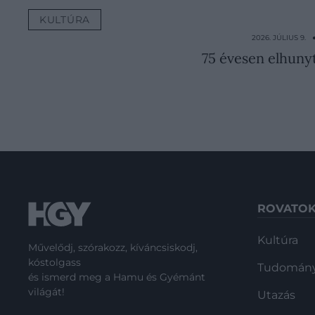
KULTÚRA
2026. JÚLIUS 9.
75 évesen elhuny
ROVATO
Kultúra
Művelődj, szórakozz, kíváncsiskodj,
kóstolgass
Tudomán
és ismerd meg a Hamu és Gyémánt
világát!
Utazás