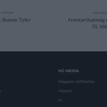
 ● KULTÚRA
2026. JÚLI
t Bonnie Tyler
Fenntarthatóság 
35. M
K
HG MEDIA
Magazin-előfizetés
y
Haszon
In