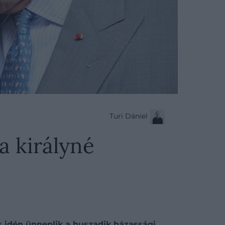
Turi Dániel
a királyné
is idén ünneplik a huszadik házassági