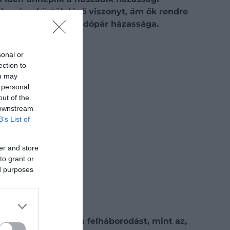
ék már a köztük lévő viszonyt, ám ők rendre
g tökéletes az uralkodópár házassága.
Keresőben
sonal or
ection to
ou may
 personal
out of the
 downstream
B’s List of
er and store
to grant or
ed purposes
nem okozott akkora felháborodást, mint az,