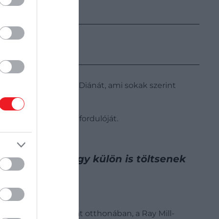
 csalta a feleségét, Diánát, ami sokak szerint
zasságuk huszadik évfordulóját.
gyelnek rá, hogy külön is töltsenek
ül tartózkodik a saját otthonában, a Ray Mill-