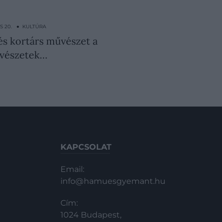
US 20. ● KULTÚRA
és kortárs művészet a
űvészetek…
KAPCSOLAT
Email:
info@hamuesgyemant.hu
Cím:
1024 Budapest,