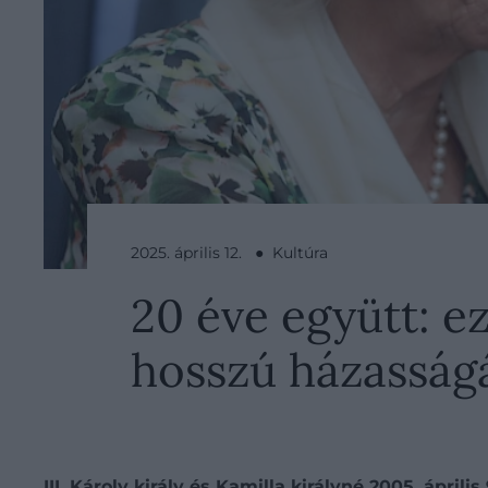
2025. április 12. ● Kultúra
20 éve együtt: ez
hosszú házasságá
III. Károly király és Kamilla királyné 2005. ápr