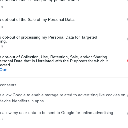
feleségül vette Kamillát.
In
o opt-out of the Sale of my Personal Data.
 változtatáson töri a fejét Katalin és Vilmos
In
to opt-out of processing my Personal Data for Targeted
ing.
In
 hiszen ő volt az, akivel a mostani uralkodó folyamatosan
ezetett.
o opt-out of Collection, Use, Retention, Sale, and/or Sharing
ersonal Data that Is Unrelated with the Purposes for which it
lected.
nik, kiállta az idő próbáját
, hiszen idén ünneplik a há
Out
consents
titka egyértelműen az, hogy tudatosan fi
o allow Google to enable storage related to advertising like cookies on
evice identifiers in apps.
o allow my user data to be sent to Google for online advertising
s.
e Bondot
, aki azt hozzátette: Kamilla rendszeresen egyed