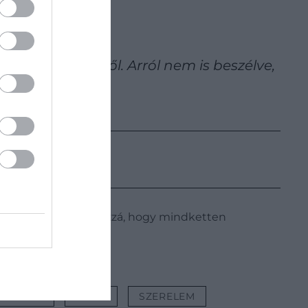
alkodói szerepéből. Arról nem is beszélve,
val is.
n ragaszkodnak hozzá, hogy mindketten
/Getty Images
ZASSÁG
TITOK
SZERELEM