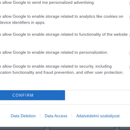
to allow Google to send me personalized advertising.
o allow Google to enable storage related to analytics like cookies on
evice identifiers in apps.
 teljesen ki tud kapcsolódni és kiléphet az ur
o allow Google to enable storage related to functionality of the website
k és tölt felejthetetlen perceket az öt unokájá
o allow Google to enable storage related to personalization.
o allow Google to enable storage related to security, including
zokatlan kérdése” saját jövőjével kapcsolatban
cation functionality and fraud prevention, and other user protection.
gyelnek, hogy ne töltsenek túl sok időt külön,
miközbe
CONFIRM
házasságuk huszadik évfordulóját
/ Fotó: Chris Jackson
Data Deletion
Data Access
Adatvédelmi szabályzat
AMILLA KIRÁLYNÉ
HÁZASSÁGI ÉVFORDULÓ
HÁ