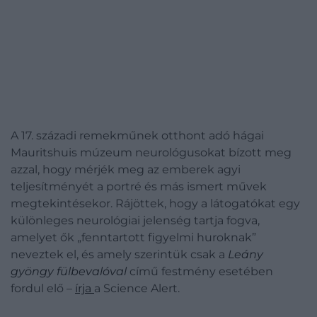
A 17. századi remekműnek otthont adó hágai
Mauritshuis múzeum neurológusokat bízott meg
azzal, hogy mérjék meg az emberek agyi
teljesítményét a portré és más ismert művek
megtekintésekor. Rájöttek, hogy a látogatókat egy
különleges neurológiai jelenség tartja fogva,
amelyet ők „fenntartott figyelmi huroknak”
neveztek el, és amely szerintük csak a
Leány
gyöngy fülbevalóval
című festmény esetében
fordul elő –
írja
a Science Alert.