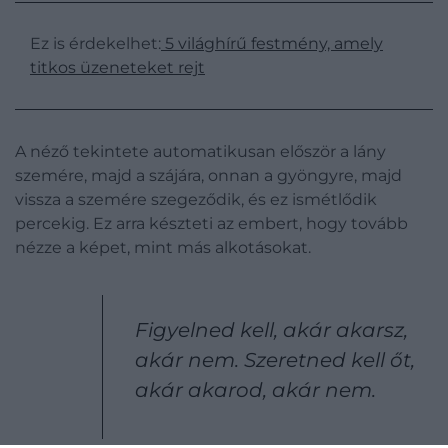
Ez is érdekelhet:
5 világhírű festmény, amely
titkos üzeneteket rejt
A néző tekintete automatikusan először a lány
szemére, majd a szájára, onnan a gyöngyre, majd
vissza a szemére szegeződik, és ez ismétlődik
percekig. Ez arra készteti az embert, hogy tovább
nézze a képet, mint más alkotásokat.
Figyelned kell, akár akarsz,
akár nem. Szeretned kell őt,
akár akarod, akár nem.