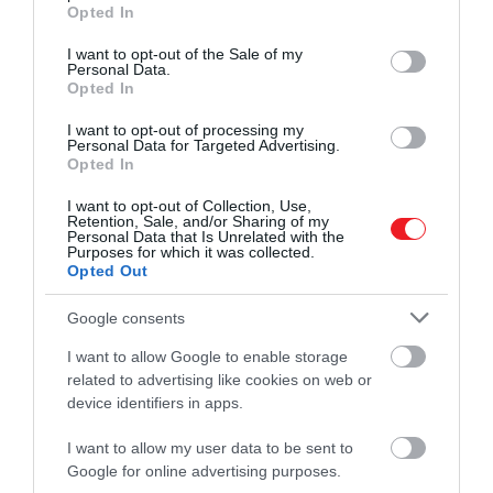
grant or deny consent to Google and its third-party tags to
Opted In
use your data for below specified purposes in below Google
consent section.
I want to opt-out of the Sale of my
Personal Data.
Opted In
I want to opt-out of processing my
Personal Data for Targeted Advertising.
Opted In
I want to opt-out of Collection, Use,
Retention, Sale, and/or Sharing of my
Personal Data that Is Unrelated with the
Purposes for which it was collected.
Wikimedia
Opted Out
Az agyhullámok mérésével a tudósok azt is
Google consents
felfedezték, hogy a prekuneus – az agynak az a
I want to allow Google to enable storage
része, amely a tudatosságot és a személyes
related to advertising like cookies on web or
identitást irányítja – volt a legjobban stimulálva.
device identifiers in apps.
Ez volt az első ismert tanulmány, amely EEG és MRI
I want to allow my user data to be sent to
agyszkennerrel mérte a műalkotásokra adott
Google for online advertising purposes.