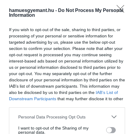
– magyarázta
Martin de Munnik
, a vizsgálatot végző
hamuesgyemant.hu -
Do Not Process My Personal
Neurensics kutatócég munkatársa.
Information
If you wish to opt-out of the sale, sharing to third parties, or
processing of your personal or sensitive information for
targeted advertising by us, please use the below opt-out
section to confirm your selection. Please note that after your
opt-out request is processed you may continue seeing
interest-based ads based on personal information utilized by
us or personal information disclosed to third parties prior to
your opt-out. You may separately opt-out of the further
disclosure of your personal information by third parties on the
IAB’s list of downstream participants. This information may
also be disclosed by us to third parties on the
IAB’s List of
Downstream Participants
that may further disclose it to other
third parties.
Please note that this website/app uses one or more Google
Personal Data Processing Opt Outs
services and may gather and store information including but
not limited to your visit or usage behaviour. You may click to
I want to opt-out of the Sharing of my
personal data.