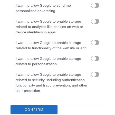
neurológiai reakciókat.
I want to allow Google to send me
personalized advertising.
I want to allow Google to enable storage
Olvasd el ezt is!
Több milliárdért kelt el az
related to analytics like cookies on web or
elveszettnek hitt Klimt-festmény
device identifiers in apps.
I want to allow Google to enable storage
related to functionality of the website or app.
Minél tovább nézel valakit,
I want to allow Google to enable storage
annál szebbé és vonzóbbá
related to personalization.
válik. Miért ezt az alkotást
I want to allow Google to enable storage
szeretik a legtöbben a
related to security, including authentication
functionality and fraud prevention, and other
mestertől, és miért nem a
user protection.
többi festményt? Talán azért,
mert ez a különleges dolog
van benne
CONFIRM