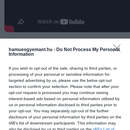
A regény az 1930-as évek Londonjában játszódik, ahol 
színésznő
Nina
szemtanúja egy gyilkossági kísérletne
hamuesgyemant.hu -
Do Not Process My Personal
Information
amelynek következtében a Soho alvilágában találja
magát. A filmben a hangsúly Nináról (
Gemma Arterto
If you wish to opt-out of the sale, sharing to third parties, or
egy nagyra becsült színházi kritikusra,
Jimmyre (Ian
processing of your personal or sensitive information for
McKellen)
helyeződik át, akinek a Daily Chronicle cím
targeted advertising by us, please use the below opt-out
újság tulajdonosának halála után veszélybe kerül az
section to confirm your selection. Please note that after your
állása. Amikor Jimmy találkozik Ninával, kettejük közö
opt-out request is processed you may continue seeing
egyfajta szövetség alakul ki, ami a kritikus pozíciójána
interest-based ads based on personal information utilized by
megőrzésére és a színésznő karrierjének fellendítésér
us or personal information disclosed to third parties prior to
irányul.
your opt-out. You may separately opt-out of the further
disclosure of your personal information by third parties on the
IAB’s list of downstream participants. This information may
Az
Ian McKellen
és Gemma Arterton mellett Mark
also be disclosed by us to third parties on the
IAB’s List of