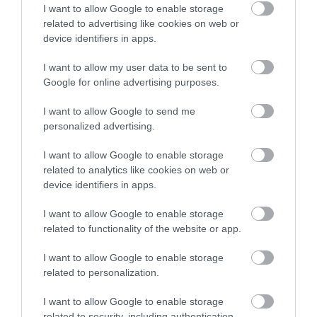
I want to allow Google to enable storage
related to advertising like cookies on web or
A
Peter Brown
illusztrációs könyvsorozatából készülő
device identifiers in apps.
animációs film egy
Roz
nevű robotról szól, aki egyedül
találja magát egy lakatlan szigeten. Első körben fogal
I want to allow my user data to be sent to
sincs, mihez kezdjen, de muszáj túlélési ösztöneit
Google for online advertising purposes.
használnia, hogy alkalmazkodjon környezetéhez és
megvédje magát a rá leselkedő veszélyektől.
I want to allow Google to send me
personalized advertising.
Hamarosan megismerkedik a sziget őslakos állataival,
akikkel lassan összebarátkozik – egy árva kisliba iránt
I want to allow Google to enable storage
pedig különös kötődést érez.
related to analytics like cookies on web or
device identifiers in apps.
A DreamWorks animációs stúdió új filmje,
A vad robot
október 24-én érkezik a magyar mozikba. Roz hangját
I want to allow Google to enable storage
Lupita Nyong'o (
12 év rabszolgaság, Fekete Párduc
)
related to functionality of the website or app.
kölcsönzi majd, de Pedro Pascal, Kit Connor és Mark
I want to allow Google to enable storage
Hamill is része a projektnek.
related to personalization.
I want to allow Google to enable storage
related to security, including authentication