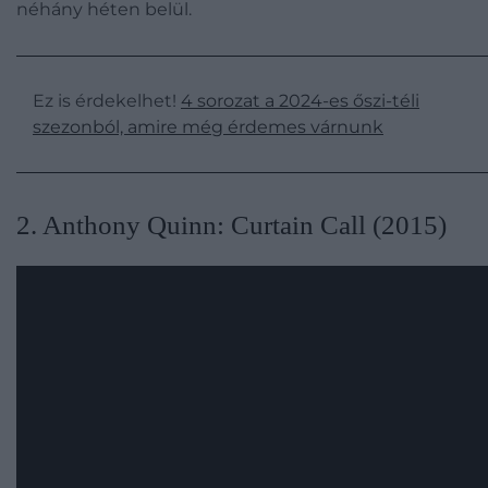
néhány héten belül.
Ez is érdekelhet!
4 sorozat a 2024-es őszi-téli
szezonból, amire még érdemes várnunk
​2. Anthony Quinn: Curtain Call (2015)