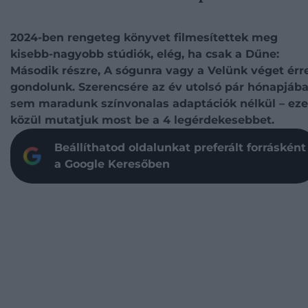
2024-ben rengeteg könyvet filmesítettek meg
kisebb-nagyobb stúdiók, elég, ha csak a Dűne:
Második részre, A sógunra vagy a Velünk véget érr
gondolunk. Szerencsére az év utolsó pár hónapjáb
sem maradunk színvonalas adaptációk nélkül – ez
közül mutatjuk most be a 4 legérdekesebbet.
Beállíthatod oldalunkat preferált forrásként
a Google Keresőben