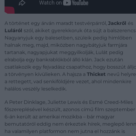
A történet egy árván maradt testvérpárról,
Jackről
és
Luláról
szól, akiket gyerekkoruk óta sújt a balszerencs
Nagyanyjuk egy balesetben, szüleik pedig himlőben
halnak meg, majd, miközben nagybátyjuk farmjára
tartanak, nagyapjukat meggyilkolják, Lulát pedig
elrabolja egy bankrablókból álló klán. Jack ezután
csatlakozik egy fejvadász csapathoz, hogy bosszút állj
a törvényen kívülieken. A hajsza a
Thicket
nevű helyre
a rettegett, vad senkiföldjére vezet, ahol mindenkire
halálos veszély leselkedik.
A Peter Dinklage, Juliette Lewis és Esmé Creed-Miles
főszereplésével készült, azonos című film szeptember
6-án került az amerikai mozikba – bár magyar
bemutatóról eddig nem érkeztek hírek, meglepő lenn
ha valamilyen platformon nem jutna el hozzánk is