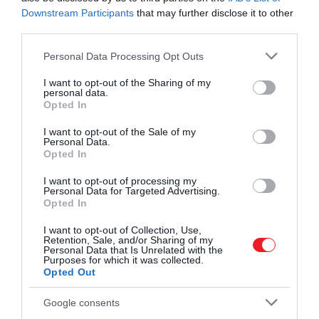
Strong főszereplésével készült
The Critic
szeptember
Downstream Participants
that may further disclose it to other
13-án debütál az Egyesült Királyság mozijaiban. Magya
third parties.
bemutatóról egyelőre nincs hír.
Please note that this website/app uses one or more Google
Personal Data Processing Opt Outs
​3. Peter Brown: A vad robot (2016)
services and may gather and store information including but
not limited to your visit or usage behaviour. You may click to
I want to opt-out of the Sharing of my
personal data.
grant or deny consent to Google and its third-party tags to
Opted In
use your data for below specified purposes in below Google
consent section.
I want to opt-out of the Sale of my
Personal Data.
Opted In
I want to opt-out of processing my
Personal Data for Targeted Advertising.
Opted In
I want to opt-out of Collection, Use,
Retention, Sale, and/or Sharing of my
Personal Data that Is Unrelated with the
Purposes for which it was collected.
Opted Out
Google consents