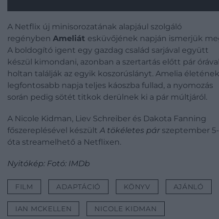
A Netflix új minisorozatának alapjául szolgáló
regényben
Ameliát
esküvőjének napján ismerjük me
A boldogító igent egy gazdag család sarjával együtt
készül kimondani, azonban a szertartás előtt pár óráva
holtan találják az egyik koszorúslányt. Amelia életéne
legfontosabb napja teljes káoszba fullad, a nyomozás
során pedig sötét titkok derülnek ki a pár múltjáról.
A Nicole Kidman, Liev Schreiber és Dakota Fanning
főszereplésével készült
A tökéletes pár
szeptember 5
óta streamelhető a Netflixen.
Nyitókép: Fotó: IMDb
FILM
ADAPTÁCIÓ
KÖNYV
AJÁNLÓ
IAN MCKELLEN
NICOLE KIDMAN