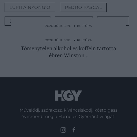
LUPITA NYONG'O
PEDRO PASCAL
DREAMWORKS
STREAMING
KULTÚRA
2026. JÚLIUS 29. ● KULTÚRA
Ahonnan szinte senki nem jut ki élve: ilyen
Észak-Korea…
2026. JÚLIUS 28. ● KULTÚRA
Töménytelen alkohol és koffein tartotta
ébren Winston…
Művelődj, szórakozz, kíváncsiskodj, kóstolgass
és ismerd meg a Hamu és Gyémánt világát!