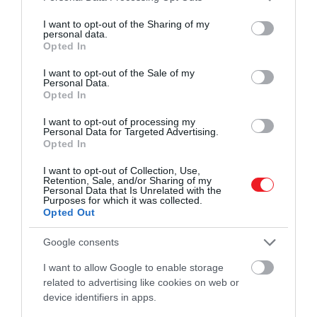
services and may gather and store information including but
not limited to your visit or usage behaviour. You may click to
I want to opt-out of the Sharing of my
– mondta, utalva arra a neurodegeneratív
personal data.
grant or deny consent to Google and its third-party tags to
betegségre, amely az 1980-as években jelent meg a
Opted In
use your data for below specified purposes in below Google
brit szarvasmarháknál, amely során a betegek
consent section.
I want to opt-out of the Sale of my
húson keresztül fertőződtek meg.
Personal Data.
Opted In
Majd hozzátette, hogy a Peaky Blinders stábjában
I want to opt-out of processing my
nagyon aggódtak, hogy ne úgy nézzen ki, mint egy
Personal Data for Targeted Advertising.
sovány ír fickó, ezért az edzője húsfogyasztást
Opted In
ajánlott.
I want to opt-out of Collection, Use,
Retention, Sale, and/or Sharing of my
Personal Data that Is Unrelated with the
Murphy elmondta, hogy az első húsétel, amit
Purposes for which it was collected.
hosszú évek után egy étteremben kapott szarvas
Opted Out
steak volt:
Google consents
I want to allow Google to enable storage
Amikor a pincér
related to advertising like cookies on web or
device identifiers in apps.
megkérdezte, hogy halat