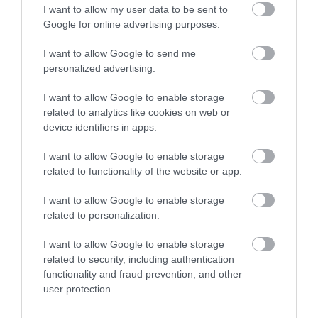
vagy szarvast kérek-e,
I want to allow my user data to be sent to
Google for online advertising purposes.
haboztam, majd hirtelen azt
mondta, hogy a szarvast
I want to allow Google to send me
personalized advertising.
ajánlja. Alátámaszthatom,
hogy igaza volt. Mennyei volt.
I want to allow Google to enable storage
related to analytics like cookies on web or
device identifiers in apps.
Nyitókép: Getty Images
I want to allow Google to enable storage
related to functionality of the website or app.
CILLIAN MURPHY
FILM
DIÉTA
I want to allow Google to enable storage
related to personalization.
FOGYÁS
SZEREP
OPPENHEIMER
I want to allow Google to enable storage
KULTÚRA
related to security, including authentication
2026. JÚLIUS 11. ● KULTÚRA
functionality and fraud prevention, and other
A férfi, aki nőként lett a hidegháború
user protection.
leghírhedtebb kéme
2026. JÚLIUS 25. ● KULTÚRA
Matt Damon lánya egyetlen feltétellel