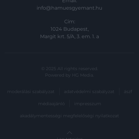
Email:
info@hamuesgyemant.hu
Cím:
1024 Budapest,
Margit krt. 5/A, 3. em. 1. a
© 2025 All rights reserved.
Powered by
HG Media
.
moderálási szabályzat
adatvédelmi szabályzat
ászf
médiaajánló
impresszum
akadálymentességi megfelelőségi nyilatkozat