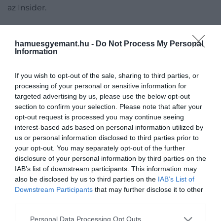
az Insider.
hamuesgyemant.hu -
Do Not Process My Personal
Ez is érdekelhet:
Oppenheimer: az ember, aki
Information
hatalmat kapott, hogy elpusztítsa az
emberiséget – kritika
If you wish to opt-out of the sale, sharing to third parties, or
processing of your personal or sensitive information for
targeted advertising by us, please use the below opt-out
section to confirm your selection. Please note that after your
opt-out request is processed you may continue seeing
Körülbelül 15 évig
interest-based ads based on personal information utilized by
us or personal information disclosed to third parties prior to
vegetáriánus voltam. De ez
your opt-out. You may separately opt-out of the further
soha nem volt erkölcsi
disclosure of your personal information by third parties on the
döntés. Inkább azért, mert
IAB’s list of downstream participants. This information may
also be disclosed by us to third parties on the
IAB’s List of
aggódtam, hogy elkapom a
Downstream Participants
that may further disclose it to other
kergemarhakórt
third parties.
Please note that this website/app uses one or more Google
Personal Data Processing Opt Outs