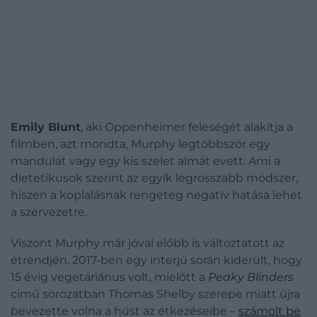
Emily Blunt
, aki Oppenheimer feleségét alakítja a
filmben, azt mondta, Murphy legtöbbször egy
mandulát vagy egy kis szelet almát evett. Ami a
dietetikusok szerint az egyik legrosszabb módszer,
hiszen a koplalásnak rengeteg negatív hatása lehet
a szervezetre.
Viszont Murphy már jóval előbb is változtatott az
étrendjén. 2017-ben egy interjú során kiderült, hogy
15 évig vegetáriánus volt, mielőtt a
Peaky Blinders
című sorozatban Thomas Shelby szerepe miatt újra
bevezette volna a húst az étkezéseibe –
számolt be