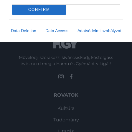
hajlandó megnézni…
CONFIRM
Data Deletion
Data Access
Adatvédelmi szabályzat
Művelődj, szórakozz, kíváncsiskodj, kóstolgass
és ismerd meg a Hamu és Gyémánt világát!
ROVATOK
Kultúra
Tudomány
Utazás