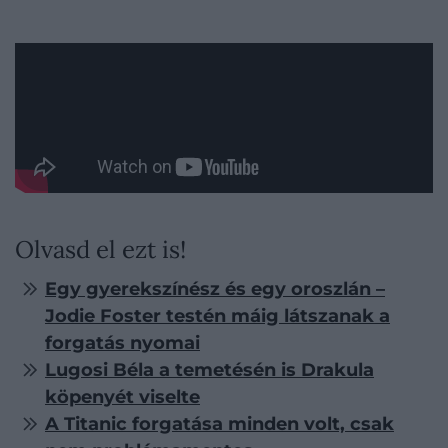
Olvasd el ezt is!
Egy gyerekszínész és egy oroszlán –
Jodie Foster testén máig látszanak a
forgatás nyomai
Lugosi Béla a temetésén is Drakula
köpenyét viselte
A Titanic forgatása minden volt, csak