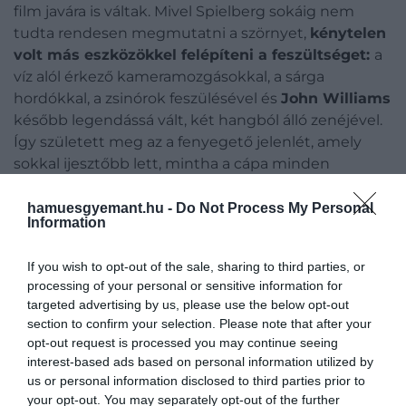
film javára is váltak. Mivel Spielberg sokáig nem
tudta rendesen megmutatni a szörnyet,
kénytelen
volt más eszközökkel felépíteni a feszültséget:
a
víz alól érkező kameramozgásokkal, a sárga
hordókkal, a zsinórok feszülésével és
John Williams
később legendássá vált, két hangból álló zenéjével.
Így született meg az a fenyegető jelenlét, amely
sokkal ijesztőbb lett, mintha a cápa minden
jelenetben látható lett volna.
hamuesgyemant.hu -
Do Not Process My Personal
Information
Ez is érdekelhet!
A passió főszereplőjét villámcsapás érte
If you wish to opt-out of the sale, sharing to third parties, or
a forgatás során
processing of your personal or sensitive information for
targeted advertising by us, please use the below opt-out
section to confirm your selection. Please note that after your
opt-out request is processed you may continue seeing
interest-based ads based on personal information utilized by
Mindeközben a forgatókönyvön is folyamatosan
us or personal information disclosed to third parties prior to
változatni kellett. Spielberg és
Carl Gottlieb
a
your opt-out. You may separately opt-out of the further