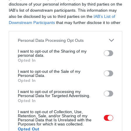
forgatás alatt,
estéken át dolgoztak a másnapi
disclosure of your personal information by third parties on the
jeleneteken
, a párbeszédeket gyakran a
IAB’s list of downstream participants. This information may
színészekkel közösen alakították. A legendás USS
also be disclosed by us to third parties on the
IAB’s List of
Downstream Participants
that may further disclose it to other
Indianapolis-monológ több változat után nyerte el
third parties.
végső formáját, amiben
Robert Shaw
-nak is komoly
szerepe volt. A
folyamatos rögtönzés
valósághűvé
Please note that this website/app uses one or more Google
Personal Data Processing Opt Outs
tette a filmet, a stáb számára viszont egyre nagyobb
services and may gather and store information including but
terhet jelentett, hogy
a produkció szinte napról
not limited to your visit or usage behaviour. You may click to
I want to opt-out of the Sharing of my
personal data.
grant or deny consent to Google and its third-party tags to
napra találta ki önmagát.
Opted In
use your data for below specified purposes in below Google
consent section.
I want to opt-out of the Sale of my
Personal Data.
Opted In
I want to opt-out of processing my
Personal Data for Targeted Advertising.
Opted In
I want to opt-out of Collection, Use,
Retention, Sale, and/or Sharing of my
Personal Data that Is Unrelated with the
Purposes for which it was collected.
Opted Out