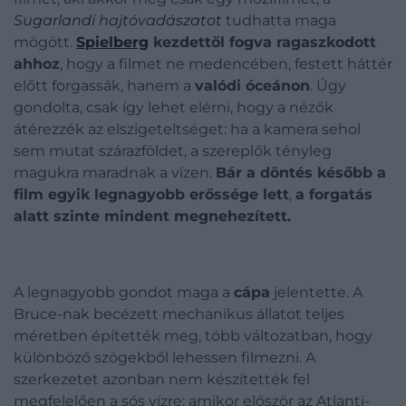
Sugarlandi hajtóvadászatot
tudhatta maga
mögött.
Spielberg
kezdettől fogva ragaszkodott
ahhoz
, hogy a filmet ne medencében, festett háttér
előtt forgassák, hanem a
valódi óceánon
. Úgy
gondolta, csak így lehet elérni, hogy a nézők
átérezzék az elszigeteltséget: ha a kamera sehol
sem mutat szárazföldet, a szereplők tényleg
magukra maradnak a vízen.
Bár a döntés később a
film egyik legnagyobb erőssége lett
,
a forgatás
alatt szinte mindent megnehezített.
A legnagyobb gondot maga a
cápa
jelentette. A
Bruce-nak becézett mechanikus állatot teljes
méretben építették meg, több változatban, hogy
különböző szögekből lehessen filmezni. A
szerkezetet azonban nem készítették fel
megfelelően a sós vízre: amikor először az Atlanti-