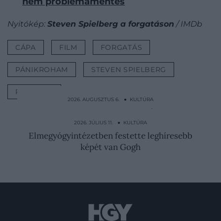
nem problémamentes
Nyitókép:
Steven Spielberg a forgatáson
/ IMDb
CÁPA
FILM
FORGATÁS
PÁNIKROHAM
STEVEN SPIELBERG
RENDEZŐ
2026. AUGUSZTUS 6. ● KULTÚRA
17 gyermeket veszített el: rémálom volt
Nagy-Britannia első…
2026. JÚLIUS 11. ● KULTÚRA
Elmegyógyintézetben festette leghíresebb
képét van Gogh