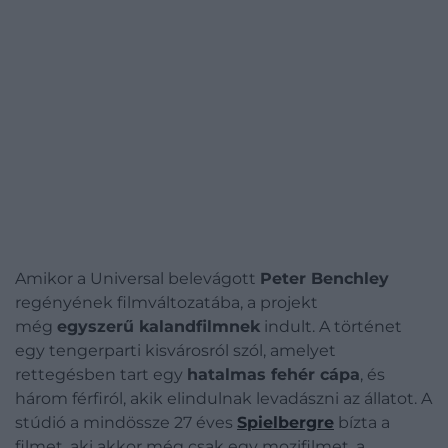
Amikor a Universal belevágott
Peter Benchley
regényének filmváltozatába, a projekt
még
egyszerű kalandfilmnek
indult. A történet
egy tengerparti kisvárosról szól, amelyet
rettegésben tart egy
hatalmas fehér cápa
, és
három férfiról, akik elindulnak levadászni az állatot. A
stúdió a mindössze 27 éves
Spielbergre
bízta a
filmet, aki akkor még csak egy mozifilmet, a