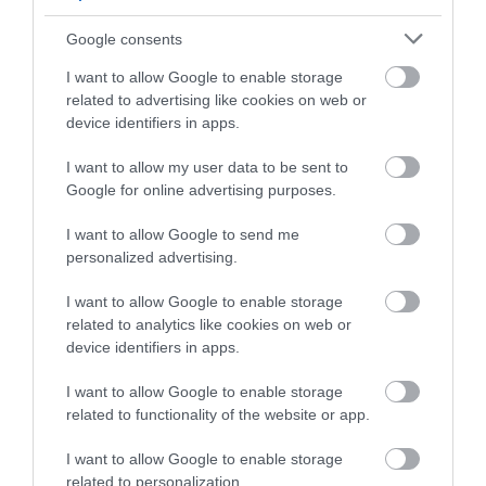
Google consents
I want to allow Google to enable storage
related to advertising like cookies on web or
device identifiers in apps.
I want to allow my user data to be sent to
A cápa forgatása
Google for online advertising purposes.
Fotó:
Michael Ochs Archives / Getty Images
I want to allow Google to send me
personalized advertising.
A Martha’s Vineyard világhírű, exkluzív üdülősziget
sem könnyítette meg a munkát. A helyiek eleinte
I want to allow Google to enable storage
tartottak attól, hogy a vérengző cápáról
related to analytics like cookies on web or
szóló
film rossz fényt vet majd a nyári
device identifiers in apps.
turizmusra
, az alkotóknak pedig engedélyekkel,
I want to allow Google to enable storage
helyi ellenállással, túlzsúfoltsággal és logisztikai
related to functionality of the website or app.
gondokkal is meg kellett küzdeniük. A nyílt
tengeren még rosszabb volt a helyzet: a hajókat
I want to allow Google to enable storage
nehéz volt egy helyben tartani, a fények folyton
related to personalization.