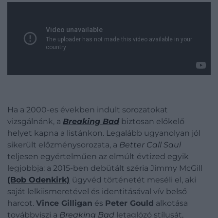
Ha a 2000-es években indult sorozatokat
vizsgálnánk, a
Breaking Bad
biztosan előkelő
helyet kapna a listánkon. Legalább ugyanolyan jól
sikerült előzménysorozata, a
Better Call Saul
teljesen egyértelműen az elmúlt évtized egyik
legjobbja: a 2015-ben debütált széria Jimmy McGill
(Bob Odenkirk)
ügyvéd történetét meséli el, aki
saját lelkiismeretével és identitásával vív belső
harcot.
Vince Gilligan
és
Peter Gould
alkotása
továbbviszi a
Breaking Bad
letaglózó stílusát,