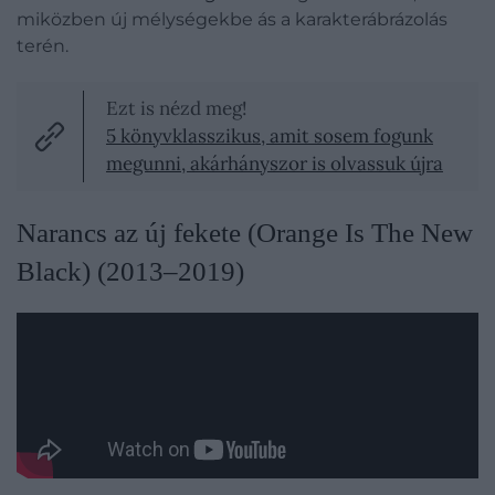
miközben új mélységekbe ás a karakterábrázolás
terén.
Ezt is nézd meg!
5 könyvklasszikus, amit sosem fogunk
megunni, akárhányszor is olvassuk újra
Narancs az új fekete (Orange Is The New
Black) (2013–2019)