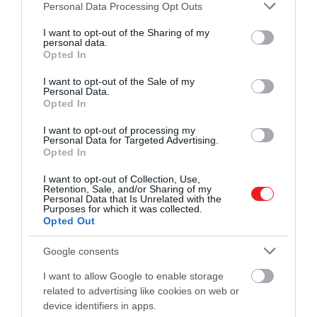
Please note that this website/app uses one or more Google
Personal Data Processing Opt Outs
services and may gather and store information including but
not limited to your visit or usage behaviour. You may click to
I want to opt-out of the Sharing of my
personal data.
grant or deny consent to Google and its third-party tags to
Opted In
use your data for below specified purposes in below Google
consent section.
I want to opt-out of the Sale of my
Personal Data.
Opted In
A
Trónok harca
többé vált az évadjai során, mint
egy sárkányokat felvonultató fantasy: a 2010-es
I want to opt-out of processing my
Personal Data for Targeted Advertising.
évek egyik legjelentősebb popkulturális terméke
Opted In
lett. A Westeros világában zajló hatalmi játszmák a
I want to opt-out of Collection, Use,
modern társadalmaknak és emberi
Retention, Sale, and/or Sharing of my
kapcsolatainknak is görbe tükröt mutatnak, a
Personal Data that Is Unrelated with the
Purposes for which it was collected.
sorozat erkölcsi dilemmái pedig mind arról szóltak,
Opted Out
hogyan torzít el személyiségeket a hatalom.
A
Stark-ház, a Baratheon-ház, a Lannister-ház vagy
Google consents
épp a Targaryen-ház népszerűsége mai napig
I want to allow Google to enable storage
töretlen: nem csoda, hogy
2026-ban újabb széria
related to advertising like cookies on web or
érkezik
a
Trónok harca
világából.
device identifiers in apps.