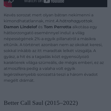
Kevés sorozat mert olyan bátran nekimenni a
kimondhatatlannak, mint
A hátrahagyottak
.
Damon Lindelof
és
Tom Perrotta
alkotása egy
hátborzongató eseménnyel indul: a világ
népességének 2%-a egyik pillanatról a másikra
eltűnik. A történet azonban nem az okokat keresi,
sokkal inkább az itt maradtak lelkét vizsgálja. A
gyász, a hit és a tagadás közt egyensúlyozó
karakterek világa szürreális, de mégis emberi, ez az
atmoszféra pedig a valaha volt egyik
legérzékenyebb sorozattá teszi a három évadot
megélt drámát.
Better Call Saul (2015–2022)