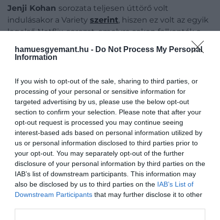
Jenji Kohan
sorozata teljesen úttörő volt
indulásakor a Variety
szerint
, hiszen ez volt az egyik
legelső Netflix-sorozat, amelyre sokan felkapták a
fejüket. A
Narancs az új fekete
a felszínen egy
hamuesgyemant.hu -
Do Not Process My Personal
jómódú fehér nő történetét meséli el, aki börtönbe
Information
kerül, valójában azonban jóval többről szól: az
amerikai társadalom kevésbé privilégizált
If you wish to opt-out of the sale, sharing to third parties, or
rétegeinek portréja. A Litchfield börtön falai között
processing of your personal or sensitive information for
sorsok és világok ütköznek, miközben minden
targeted advertising by us, please use the below opt-out
section to confirm your selection. Please note that after your
epizód újabb és újabb karaktereket mutat be,
opt-out request is processed you may continue seeing
akiknek múltját alaposan megismerhetjük. Bár a
interest-based ads based on personal information utilized by
későbbi évadokban a narratíva elaprózódott, a
us or personal information disclosed to third parties prior to
sorozat empatikus hangvétele végig megmaradt.
your opt-out. You may separately opt-out of the further
disclosure of your personal information by third parties on the
Trónok harca (Game of Thrones) (2011–
IAB’s list of downstream participants. This information may
also be disclosed by us to third parties on the
IAB’s List of
2019)
Downstream Participants
that may further disclose it to other
third parties.