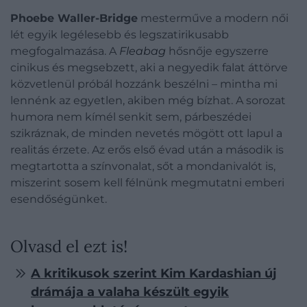
Phoebe Waller-Bridge
mesterműve a modern női
lét egyik legélesebb és legszatirikusabb
megfogalmazása. A
Fleabag
hősnője egyszerre
cinikus és megsebzett, aki a negyedik falat áttörve
közvetlenül próbál hozzánk beszélni – mintha mi
lennénk az egyetlen, akiben még bízhat. A sorozat
humora nem kímél senkit sem, párbeszédei
szikráznak, de minden nevetés mögött ott lapul a
realitás érzete. Az erős első évad után a második is
megtartotta a színvonalat, sőt a mondanivalót is,
miszerint sosem kell félnünk megmutatni emberi
esendőségünket.
Olvasd el ezt is!
A kritikusok szerint Kim Kardashian új
drámája a valaha készült egyik