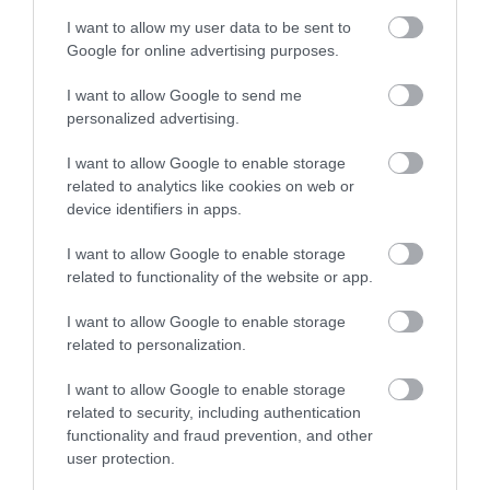
I want to allow my user data to be sent to
Ez is érdekelhet!
Google for online advertising purposes.
Sorozatok főszereplő nélkül? 5 széria,
ahol a legfontosabb karakter meghalt,
I want to allow Google to send me
de a történet folytatódott
personalized advertising.
I want to allow Google to enable storage
Mr. Robot (2015–2019)
related to analytics like cookies on web or
device identifiers in apps.
I want to allow Google to enable storage
related to functionality of the website or app.
I want to allow Google to enable storage
related to personalization.
I want to allow Google to enable storage
related to security, including authentication
Sam Esmail
sötét víziója a digitális korszakban
functionality and fraud prevention, and other
kialakult magányosság sorozata. A
Mr. Robot
főhőse,
user protection.
Elliot
(Rami Malek)
maga a XXI. századi modern