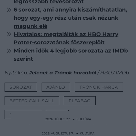
legrosszabb tévésorozat
6 sorozat, ami annyira kiszámíthatatlan,
hogy egy-egy rész után csak nézünk
magunk elé
Hivatalos: megtalálták az HBO Harry
Potter-sorozatának főszereplőit
Minden idők 4 legjobb sorozata az IMDb
szerint
Nyitókép:
Jelenet a Trónok harcából
/ HBO / IMDb
SOROZAT
AJÁNLÓ
TRÓNOK HARCA
BETTER CALL SAUL
FLEABAG
MR. ROBOT
LISTA
2026. JÚLIUS 27. ● KULTÚRA
Mária Anna bajor hercegnő házassága
generációkra megátkozta…
2026. AUGUSZTUS 7. ● KULTÚRA