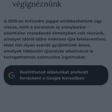
végignéznünk
A 2010-es évtizedre joggal emlékezhetünk úgy
vissza, mint a sorozatok új aranykorára –
számtalan maradandó élményben volt részünk,
amelyet időről-időre érdemes újra feleleveníteni.
Most hat olyan szériát gyűjtöttünk össze,
amelyek többszöri újranézés alkalmával is
tartogathatnak számunkra izgalmakat.
Beállíthatod oldalunkat preferált
forrásként a Google Keresőben