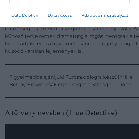
Nyolc rabló túszokat ejt és bezárkózik a Spanyol Királyi
Data Deletion
Data Access
Adatvédelmi szabályzat
Pénzverdébe, miközben egy bűnöző lángelme a
rendőrséget a tervének végrehajtására manipulálja. A
bűnöző terve remek dramaturgiai fogás: nemcsak a te
hibái tartják fenn a figyelmet, hanem a rejtély mögött
húzódó váratlan fejlemények is.
Figyelmedbe ajánljuk!
Furcsa dologra készül Millie
Bobby Brown, csak érjen véget a Stranger Things
A törvény nevében (True Detective)