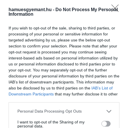
hamuesgyemant.hu -
Do Not Process My Personal
Information
If you wish to opt-out of the sale, sharing to third parties, or
processing of your personal or sensitive information for
A cyberthriller főszereplője Elliot, egy mentális
targeted advertising by us, please use the below opt-out
betegségekkel és drogfüggőséggel küzdő
section to confirm your selection. Please note that after your
kiberbiztonsági mérnök. A New Yorkban élő
opt-out request is processed you may continue seeing
interest-based ads based on personal information utilized by
önbíráskodó hacker kulcsfigurává válik egy globális
us or personal information disclosed to third parties prior to
káoszra épülő bonyolult játékban, amikor megpróbálj
your opt-out. You may separately opt-out of the further
felszámolni a korrupt vállalatot, amelynek védelmére 
disclosure of your personal information by third parties on the
cégét kérték fel.
IAB’s list of downstream participants. This information may
also be disclosed by us to third parties on the
IAB’s List of
Downstream Participants
that may further disclose it to other
third parties.
Ezt is olvasd el!
Az 5 legjobb könyvinspirálta sorozat
Please note that this website/app uses one or more Google
Personal Data Processing Opt Outs
services and may gather and store information including but
not limited to your visit or usage behaviour. You may click to
I want to opt-out of the Sharing of my
personal data.
grant or deny consent to Google and its third-party tags to