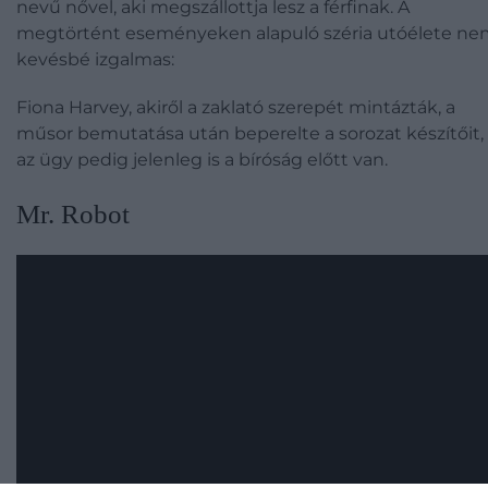
nevű nővel, aki megszállottja lesz a férfinak. A
megtörtént eseményeken alapuló széria utóélete n
kevésbé izgalmas:
Fiona Harvey, akiről a zaklató szerepét mintázták, a
műsor bemutatása után beperelte a sorozat készítőit,
az ügy pedig jelenleg is a bíróság előtt van.
Mr. Robot