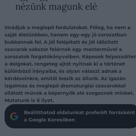
nézünk magunk elé
Imádjuk a meglepő fordulatokat. Főleg, ha nem a
saját életünkben, hanem egy-egy jó sorozatban
bukkannak fel. A jól felépített és jól időzített
csavarok sokszor felérnek egy mesterművel a
sorozatok forgatókönyveiben. Képesek felpezsdíten
a dolgokat, rengeteg ajtót nyitnak ki a történet
különböző irányaiba, és olyan választ adnak a
kérdéseinkre, amitől leesik az állunk. Az igazán
izgalmas és meglepő dramaturgiai csavarokkal
ellátott művek a képernyők elé szegeznek minket.
Mutatunk is 6 ilyet.
Beállíthatod oldalunkat preferált forrásként
a Google Keresőben