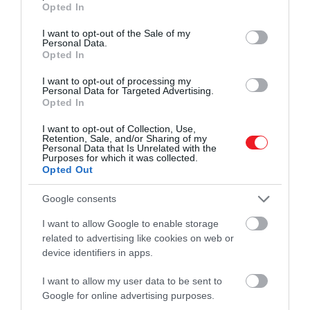
Te (You)
Opted In
use your data for below specified purposes in below Google
consent section.
I want to opt-out of the Sale of my
Personal Data.
Opted In
I want to opt-out of processing my
Personal Data for Targeted Advertising.
Opted In
I want to opt-out of Collection, Use,
Retention, Sale, and/or Sharing of my
Personal Data that Is Unrelated with the
Purposes for which it was collected.
Opted Out
Google consents
I want to allow Google to enable storage
related to advertising like cookies on web or
device identifiers in apps.
A New Yorkban játszódó pszichothriller főszereplője e
I want to allow my user data to be sent to
megfáradt könyvesbolt vezetője, Joe, aki rendkívül
Google for online advertising purposes.
perverz gondolatokkal él a fejében, de nem feltétlenül