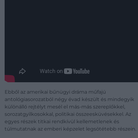
Ebből az amerikai bűnügyi dráma műfajú
antológiasorozatból négy évad készült és mindegyik
különálló rejtélyt mesél el más-más szereplőkkel,
sorozatgyilkosokkal, politikai összeesküvésekkel. Az
egyes részek titkai rendkívül kellemetlenek és
túlmutatnak az emberi képzelet legsötétebb részein.