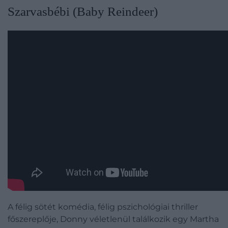
Szarvasbébi (Baby Reindeer)
A félig sötét komédia, félig pszichológiai thriller
főszereplője, Donny véletlenül találkozik egy Martha