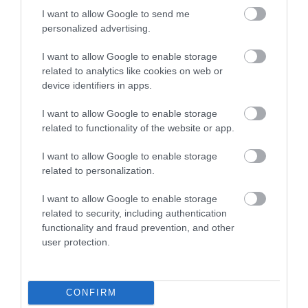
szexuális értelemben: minden szélsőséges húzást
I want to allow Google to send me
elkövet annak érdekében, hogy beilleszkedjen a
personalized advertising.
vágyott emberek életébe.
I want to allow Google to enable storage
related to analytics like cookies on web or
A nagy pénzrablás (Money Heist)
device identifiers in apps.
I want to allow Google to enable storage
related to functionality of the website or app.
I want to allow Google to enable storage
related to personalization.
I want to allow Google to enable storage
related to security, including authentication
functionality and fraud prevention, and other
user protection.
CONFIRM