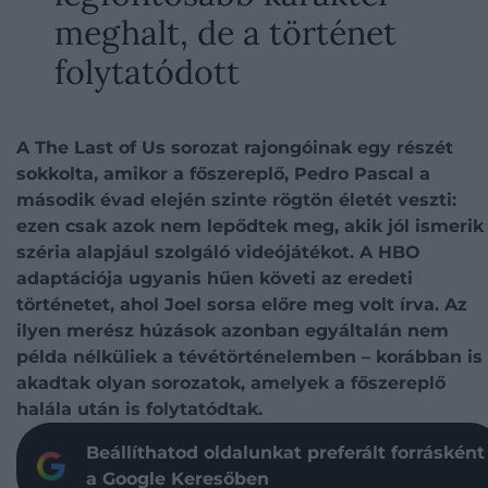
meghalt, de a történet
folytatódott
A The Last of Us sorozat rajongóinak egy részét
sokkolta, amikor a főszereplő, Pedro Pascal a
második évad elején szinte rögtön életét veszti:
ezen csak azok nem lepődtek meg, akik jól ismerik
széria alapjául szolgáló videójátékot. A HBO
adaptációja ugyanis hűen követi az eredeti
történetet, ahol Joel sorsa előre meg volt írva. Az
ilyen merész húzások azonban egyáltalán nem
példa nélküliek a tévétörténelemben – korábban is
akadtak olyan sorozatok, amelyek a főszereplő
halála után is folytatódtak.
Beállíthatod oldalunkat preferált forrásként
a Google Keresőben