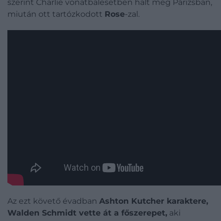
szerint Charlie vonatbalesetben halt meg Párizsban,
miután ott tartózkodott
Rose
-zal.
Az ezt követő évadban
Ashton Kutcher karaktere,
Walden Schmidt vette át a főszerepet,
aki