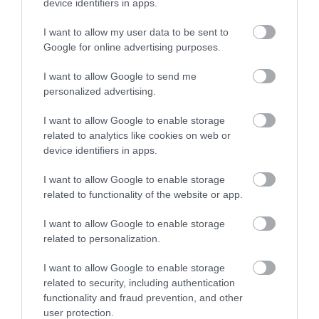
device identifiers in apps.
a brutális és meglepő fordulatai miatt.
I want to allow my user data to be sent to
Google for online advertising purposes.
Drót
I want to allow Google to send me
Az idegtépő széria harmadik évadában a sorozat egyik
personalized advertising.
kulcsszereplője,
Stringer Bell (Idris Elba)
, a
drogbirodalmat üzletszerűen vezető figura meghal e
I want to allow Google to enable storage
related to analytics like cookies on web or
rosszul sikerült akció során. Bár karaktere népszerű vol
device identifiers in apps.
a történet nem torpant meg: a
Drót
folytatta az addigi
építkezést, és minden évadban más társadalmi kérdé
I want to allow Google to enable storage
– rendőrség, politika, oktatás, média – került
related to functionality of the website or app.
középpontba.
I want to allow Google to enable storage
related to personalization.
I want to allow Google to enable storage
related to security, including authentication
functionality and fraud prevention, and other
user protection.