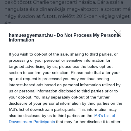
beköltözött Charlie tengerparti házába. Bár a széria
hangulata és a dinamikája megváltozott, a sorozat m
négy évadon át futott, mielőtt 2015-ben végleg véget
ért.
hamuesgyemant.hu -
Do Not Process My Personal
Trónok harca
Information
A
Trónok harca
első évadának végén a központi
If you wish to opt-out of the sale, sharing to third parties, or
szereplőnek hitt
Ned Starkot (Sean Bean)
kivégzik
processing of your personal or sensitive information for
nyilvánosan, miután árulással vádolják a király halála
targeted advertising by us, please use the below opt-out
section to confirm your selection. Please note that after your
után.
opt-out request is processed you may continue seeing
interest-based ads based on personal information utilized by
us or personal information disclosed to third parties prior to
your opt-out. You may separately opt-out of the further
Ezt is olvasd el!
5 posztapokaliptikus sorozat, ha
disclosure of your personal information by third parties on the
nem bírsz várni a The Last of Us következő részéig
IAB’s list of downstream participants. This information may
also be disclosed by us to third parties on the
IAB’s List of
Downstream Participants
that may further disclose it to other
third parties.