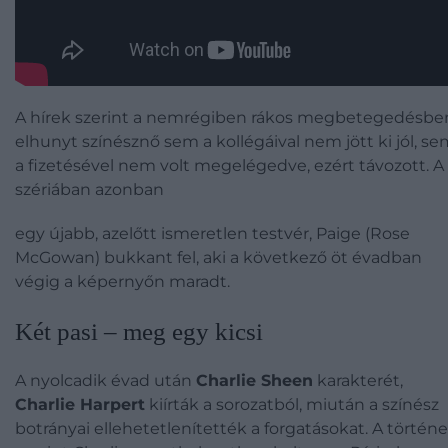
A hírek szerint a nemrégiben rákos megbetegedésbe
elhunyt színésznő sem a kollégáival nem jött ki jól, s
a fizetésével nem volt megelégedve, ezért távozott. A
szériában azonban
egy újabb, azelőtt ismeretlen testvér, Paige (Rose
McGowan) bukkant fel, aki a következő öt évadban
végig a képernyőn maradt.
Két pasi – meg egy kicsi
A nyolcadik évad után
Charlie Sheen
karakterét,
Charlie Harpert
kiírták a sorozatból, miután a színész
botrányai ellehetetlenítették a forgatásokat. A történe