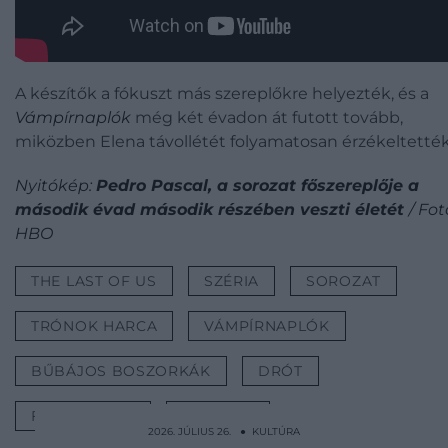
A készítők a fókuszt más szereplőkre helyezték, és a
Vámpírnaplók
még két évadon át futott tovább,
miközben Elena távollétét folyamatosan érzékeltették
Nyitókép:
Pedro Pascal, a sorozat főszereplője a
második évad második részében veszti életét
/ Fot
HBO
THE LAST OF US
SZÉRIA
SOROZAT
TRÓNOK HARCA
VÁMPÍRNAPLÓK
BŰBÁJOS BOSZORKÁK
DRÓT
FŐSZEREPLŐ
KULTÚRA
2026. JÚLIUS 26. ● KULTÚRA