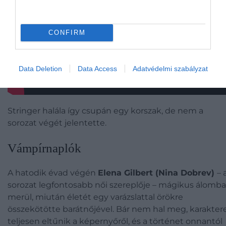
CONFIRM
Data Deletion
Data Access
Adatvédelmi szabályzat
Stringer halála így csupán egy korszak, de nem a
sorozat végét jelentette.
Vámpírnaplók
A hatodik évad végén
Elena Gilbert (Nina Dobrev)
– 
sorozat legfontosabb női szereplője – mágikus álomba
merül, miután életét egy varázslattal örökre
összekötötte barátnőjével. Bár nem hal meg, karakter
teljesen eltűnik a képernyőről, és a történet onnantól