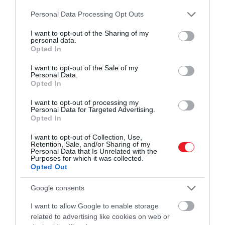
Please note that this website/app uses one or more Google
Personal Data Processing Opt Outs
services and may gather and store information including but
not limited to your visit or usage behaviour. You may click to
I want to opt-out of the Sharing of my
personal data.
grant or deny consent to Google and its third-party tags to
Opted In
use your data for below specified purposes in below Google
consent section.
I want to opt-out of the Sale of my
Personal Data.
Opted In
I want to opt-out of processing my
Personal Data for Targeted Advertising.
Opted In
I want to opt-out of Collection, Use,
Retention, Sale, and/or Sharing of my
Personal Data that Is Unrelated with the
Purposes for which it was collected.
A nézőket, akik nem ismerték a könyveket, teljesen
Opted Out
sokkolta a fordulat, hiszen Ned karaktere egészen add
Google consents
a klasszikus főhős szerepét töltötte be.
I want to allow Google to enable storage
A halála azonban megalapozta a sorozat
related to advertising like cookies on web or
kiszámíthatatlanságát, a széria pedig világsiker lett, é