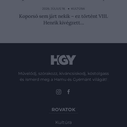
Ő lehet a tökéletes Freddy Krueger? Új
Rémálom az Elm…
2026. JÚLIUS 18. ● KULTÚRA
Koporsó sem járt nekik – ez történt VIII.
Henrik kivégzett…
Művelődj, szórakozz, kíváncsiskodj, kóstolgass
és ismerd meg a Hamu és Gyémánt világát!
ROVATOK
Kultúra