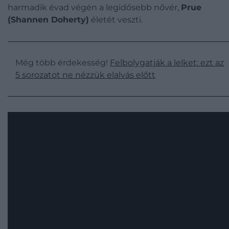
harmadik évad végén a legidősebb nővér,
Prue
(Shannen Doherty)
életét veszti.
Még több érdekesség!
Felbolygatják a lelket: ezt az
5 sorozatot ne nézzük elalvás előtt