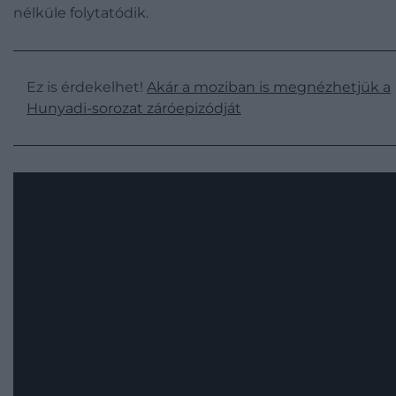
nélküle folytatódik.
Ez is érdekelhet!
Akár a moziban is megnézhetjük a
Hunyadi-sorozat záróepizódját