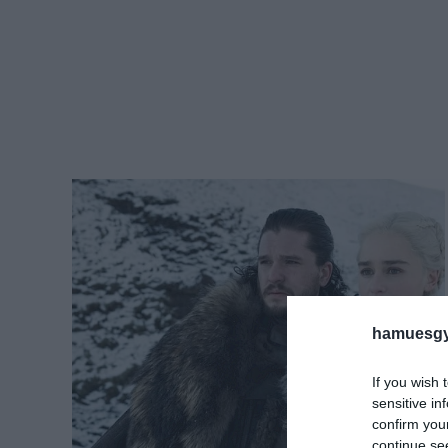
hamuesgy
If you wish 
sensitive in
confirm you
continue se