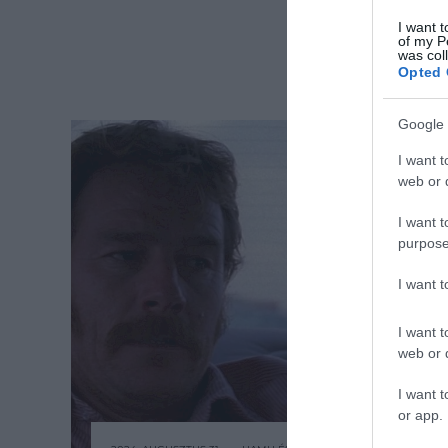
I want t
of my P
was col
Opted 
Google 
I want t
web or d
I want t
purpose
I want 
I want t
web or d
I want t
or app.