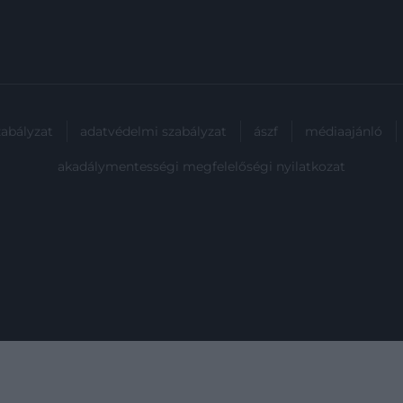
zabályzat
adatvédelmi szabályzat
ászf
médiaajánló
akadálymentességi megfelelőségi nyilatkozat