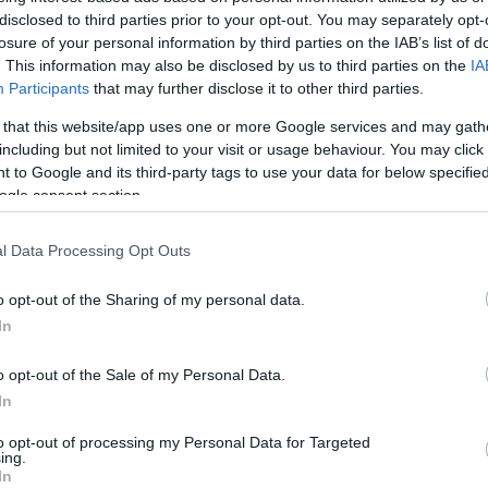
disclosed to third parties prior to your opt-out. You may separately opt-
losure of your personal information by third parties on the IAB’s list of
. This information may also be disclosed by us to third parties on the
IA
Participants
that may further disclose it to other third parties.
 that this website/app uses one or more Google services and may gath
2025. OKTÓBER 29. ● TURI DÁNIEL
including but not limited to your visit or usage behaviour. You may click 
Minden idők 5 legjobb
 to Google and its third-party tags to use your data for below specifi
A televíziózás történetében kevés
tévés alakítása, ami sosem
ogle consent section.
dolog vált ki akkora vitát, mint
amikor a legjobb alakításokat
nyert…
l Data Processing Opt Outs
figyelmen kívül hagyják a díjátadók.
TURI DÁNIEL
Az Emmy-díj a tévés szakma csúcsa,
o opt-out of the Sharing of my personal data.
mégis újra és újra előfordul, hogy
In
ikonikus szerepek, évtizedeket
meghatározó teljesítmények
o opt-out of the Sale of my Personal Data.
maradnak elismerés nélkül. Van, aki…
In
to opt-out of processing my Personal Data for Targeted
ing.
In