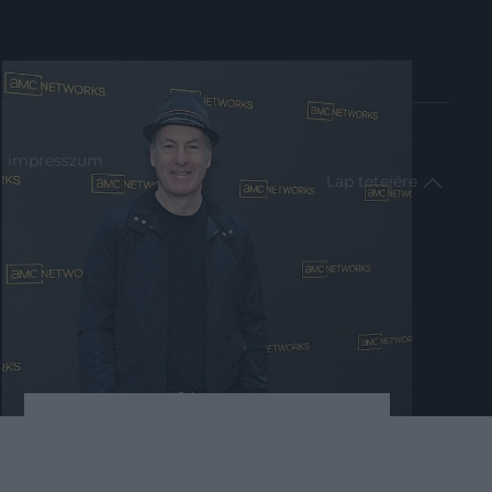
impresszum
Lap tetejére
2024. FEBRUÁR 3. ● HAMU ÉS GYÉMÁNT
A Better Call Saul
A Breaking Bad és a Better Call Saul