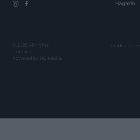
Magazin
© 2025 All rights
moderálási s
reserved.
Powered by
HG Media
.