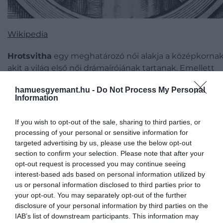
Wikipedia
Hrotsvitha
egy meghatározó női alakja a középkornak
akit a világ első női drámaírójának tartanak. Emellett
Németország első költőnője és első női történésze.
hamuesgyemant.hu -
Do Not Process My Personal
Hrotsvitha nemesi családban született, és apácaként
Information
nevelkedett, és mindemellett hat latin nyelvű
komédiát írt, amelyek keresztény témákat feszegette
If you wish to opt-out of the sale, sharing to third parties, or
Művei miatt korának egyik legjelentősebb asszonyán
processing of your personal or sensitive information for
tartották.
targeted advertising by us, please use the below opt-out
section to confirm your selection. Please note that after your
​I. Margit dán királynő
opt-out request is processed you may continue seeing
interest-based ads based on personal information utilized by
us or personal information disclosed to third parties prior to
your opt-out. You may separately opt-out of the further
disclosure of your personal information by third parties on the
IAB’s list of downstream participants. This information may