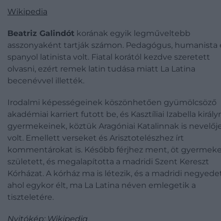
Wikipedia
Beatriz Galindót
korának egyik legműveltebb
asszonyaként tartják számon. Pedagógus, humanista 
spanyol latinista volt. Fiatal korától kezdve szeretett
olvasni, ezért remek latin tudása miatt La Latina
becenévvel illették.
Irodalmi képességeinek köszönhetően gyümölcsöző
akadémiai karriert futott be, és Kasztíliai Izabella királ
gyermekeinek, köztük Aragóniai Katalinnak is nevelőj
volt. Emellett verseket és Arisztotelészhez írt
kommentárokat is. Később férjhez ment, öt gyermek
született, és megalapította a madridi Szent Kereszt
Kórházat. A kórház ma is létezik, és a madridi negyedet
ahol egykor élt, ma La Latina néven emlegetik a
tiszteletére.
Nyitókép: Wikipedia