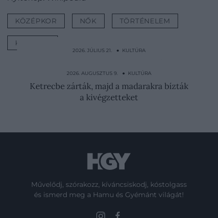
KÖZÉPKOR
NŐK
TÖRTÉNELEM
KULTÚRA
2026. JÚLIUS 21. ● KULTÚRA
A leggazdagabb francia hercegnő, aki
ágyúval támadt a…
2026. AUGUSZTUS 9. ● KULTÚRA
Ketrecbe zárták, majd a madarakra bízták
a kivégzetteket
Művelődj, szórakozz, kíváncsiskodj, kóstolgass
és ismerd meg a Hamu és Gyémánt világát!