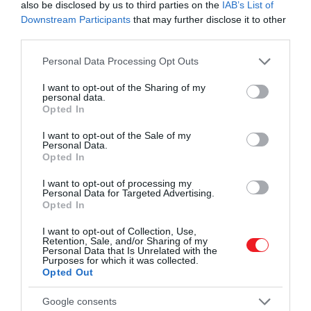
also be disclosed by us to third parties on the
IAB’s List of
Downstream Participants
that may further disclose it to other
third parties.
Please note that this website/app uses one or more Google
Personal Data Processing Opt Outs
services and may gather and store information including but
not limited to your visit or usage behaviour. You may click to
I want to opt-out of the Sharing of my
personal data.
grant or deny consent to Google and its third-party tags to
Opted In
use your data for below specified purposes in below Google
consent section.
I want to opt-out of the Sale of my
Personal Data.
Opted In
I want to opt-out of processing my
I. Margit
ádáz királynő volt, a középkor egyik
Personal Data for Targeted Advertising.
legbefolyásosabb női uralkodója. A „királynőnek" tartot
Opted In
Margit, aki kiskorú fia helyett uralkodott Svédország,
I want to opt-out of Collection, Use,
Norvégia és Dánia régense volt. Az ő erőfeszítései és
Retention, Sale, and/or Sharing of my
Personal Data that Is Unrelated with the
dinasztikus politikája vezetett a kalmari unióhoz:
Purposes for which it was collected.
Svédország, Norvégia és Dánia egyesítéséhez. Kivétel
Opted Out
képességei miatt a történészek az európai történele
első nagy uralkodó királynőjének tartják.
Google consents