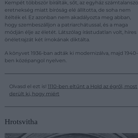
Kempét többször bírálták, sőt, az egyház számtalanszo
eretnekség miatt bíróság elé állította, de soha nem
ítélték el. Ez azonban nem akadályozta meg abban,
hogy szembeszálljon a patriarchátussal, és a maga
módján élje az életét. Látszólag írástudatlan volt, híres
önéletrajzát két írnokának diktálta.
A könyvet 1936-ban adták ki modernizálva, majd 1940-
ben középangol nyelven.
Olvasd el ezt is!
1110-ben eltűnt a Hold az égről, most
derült ki, hogy miért
Hrotsvitha