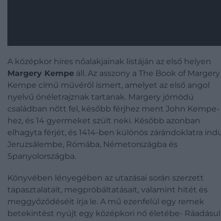
A középkor híres nőalakjainak listáján az első helyen
Margery Kempe
áll. Az asszony a The Book of Margery
Kempe című művéről ismert, amelyet az első angol
nyelvű önéletrajznak tartanak. Margery jómódú
családban nőtt fel, később férjhez ment John Kempe-
hez, és 14 gyermeket szült neki. Később azonban
elhagyta férjét, és 1414-ben különös zárándoklatra indu
Jeruzsálembe, Rómába, Németországba és
Spanyolországba.
Könyvében lényegében az utazásai során szerzett
tapasztalatait, megpróbáltatásait, valamint hitét és
meggyőződéséit írja le. A mű ezenfelül egy remek
betekintést nyújt egy középkori nő életébe- Ráadásul