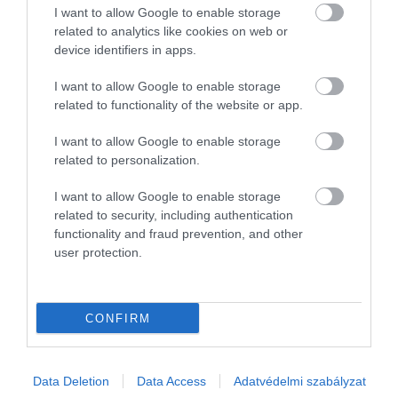
I want to allow Google to enable storage
SAJT
GASZTRONÓMIA
GASZTRO
related to analytics like cookies on web or
device identifiers in apps.
KECSKESAJT
SPANYOLORSZÁG
I want to allow Google to enable storage
VERSENY
FALATOK
related to functionality of the website or app.
2026. AUGUSZTUS 3. ● GASZTRONÓMIA
Így szúrhatjuk ki időben, ha túlárazott
I want to allow Google to enable storage
étterembe ültünk be
2026. JÚLIUS 31. ● GASZTRONÓMIA
related to personalization.
Sajtot és rénszarvashúst tesznek a kávéba:
ilyen a számik…
I want to allow Google to enable storage
related to security, including authentication
functionality and fraud prevention, and other
user protection.
CONFIRM
Művelődj, szórakozz, kíváncsiskodj, kóstolgass
és ismerd meg a Hamu és Gyémánt világát!
Data Deletion
Data Access
Adatvédelmi szabályzat