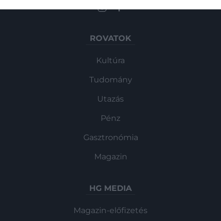
ROVATOK
Kultúra
Tudomány
Utazás
Pénz
Gasztronómia
Magazin
HG MEDIA
Magazin-előfizetés