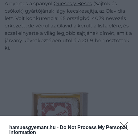
A nyertes a spanyol
Quesos y Besos
(Sajtok és
csókok) gyártójának lágy kecskesajtja, az Olavidia
lett. Volt konkurencia: 45 országból 4079 nevezés
érkezett, de végül az Olavidia került a lista élére, és
ezzel elnyerte a világ legjobb sajtjának címét, amit a
járvány következtében utoljára 2019-ben osztottak
ki.
hamuesgyemant.hu -
Do Not Process My Personal
Information