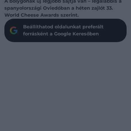
A bolygónak új legjobb sajtja van – legalábbis a
spanyolországi Oviedóban a héten zajlót 33.
World Cheese Awards szerint.
Beállíthatod oldalunkat preferált
forrásként a Google Keresőben