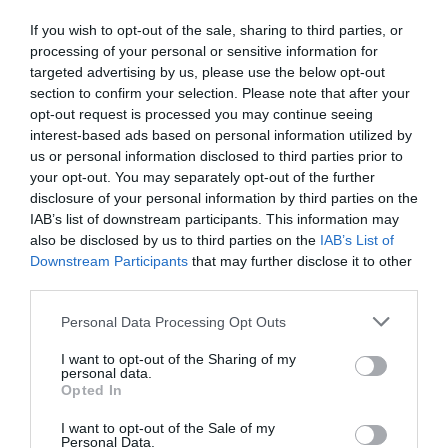
If you wish to opt-out of the sale, sharing to third parties, or
processing of your personal or sensitive information for
targeted advertising by us, please use the below opt-out
section to confirm your selection. Please note that after your
opt-out request is processed you may continue seeing
interest-based ads based on personal information utilized by
us or personal information disclosed to third parties prior to
Quesos y Besos
your opt-out. You may separately opt-out of the further
disclosure of your personal information by third parties on the
A címet annak ellenére sikerült bezsebelni, hogy a
IAB’s list of downstream participants. This information may
Quesos y Besos csupán öt éve foglalkozik a
also be disclosed by us to third parties on the
IAB’s List of
sajtgyártással, ráadásul a kézműves vállalkozásban
Downstream Participants
that may further disclose it to other
third parties.
csupán hat fő dolgozik. Nem véletlen, hogy a cég
vezető sajtkészítője, Lacteos Romero Pelaez sem
Please note that this website/app uses one or more Google
Personal Data Processing Opt Outs
gondolta, hogy ilyen hamar megnyerik a díjat.
services and may gather and store information including but
not limited to your visit or usage behaviour. You may click to
I want to opt-out of the Sharing of my
personal data.
A trónfosztást az amerikai Rogue River Blue ellen
grant or deny consent to Google and its third-party tags to
Opted In
követték el, amely az első amerikai nyertes sajt volt
use your data for below specified purposes in below Google
consent section.
a verseny történetében.
I want to opt-out of the Sale of my
Personal Data.