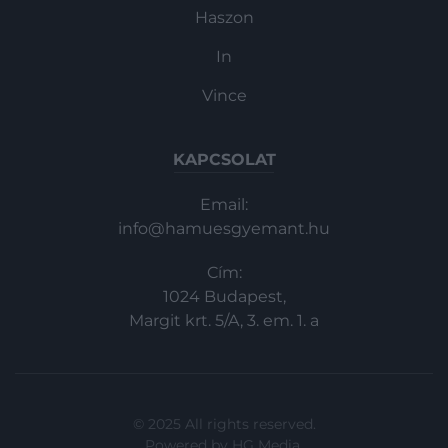
Haszon
In
Vince
KAPCSOLAT
Email:
info@hamuesgyemant.hu
Cím:
1024 Budapest,
Margit krt. 5/A, 3. em. 1. a
© 2025 All rights reserved.
Powered by
HG Media
.