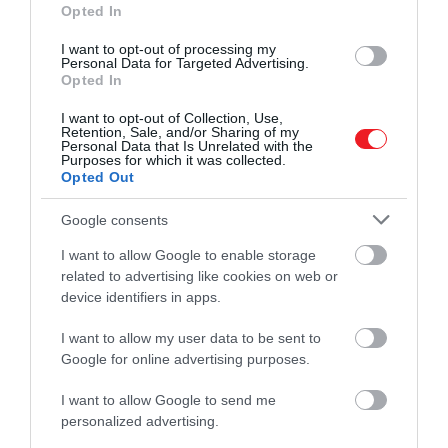
Opted In
Ami az idei nyertest illeti: a zsűri szerint az íze nem
hasonlítható semmihez sem, amit korábban
I want to opt-out of processing my
Personal Data for Targeted Advertising.
kóstoltak. A megjelenése eredeti, az íze kellemes,
Opted In
csábító és megnyugtató. A sajtot llentétben
semmivel, amit korábban láttam". Így folytatta: "A
I want to opt-out of Collection, Use,
Retention, Sale, and/or Sharing of my
megjelenése annyira eredeti, és nem hagyott
Personal Data that Is Unrelated with the
Purposes for which it was collected.
cserben. Kellemetlen, csábító, párnás, meleg és
Opted Out
megnyugtató. Kifejezetten örültek, hogy egy kis
családi vállalkozás nyert idén, és sikerült kitűnni a
Google consents
négyezres mezőnyből.
I want to allow Google to enable storage
related to advertising like cookies on web or
Egyébként a világ legjobb sajtja nem is olyan drága:
device identifiers in apps.
innen
meg lehet rendelni, nagyjából 4500 forint
300 gramm.
I want to allow my user data to be sent to
Google for online advertising purposes.
(
Food and Wine
)
I want to allow Google to send me
Nyitókép:
Illusztráció
/ Shutterstock
personalized advertising.