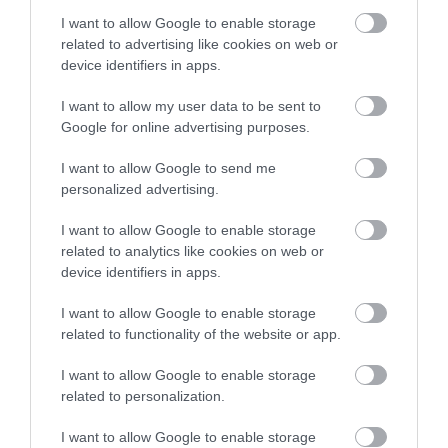
I want to allow Google to enable storage
Vince Borműhely: Katalán cava kóstoló
related to advertising like cookies on web or
device identifiers in apps.
(2025. június 26., VIRTU Étterem)
I want to allow my user data to be sent to
Google for online advertising purposes.
I want to allow Google to send me
VIRTU Étterem
personalized advertising.
Fotó:
VIRTU Étterem
I want to allow Google to enable storage
related to analytics like cookies on web or
Csiklandozó buborékok, spanyol életérzés és egy
device identifiers in apps.
csodálatos nyáreste! A júniusi utolsó Vince
Borműhelyen egy igazán különleges estére
I want to allow Google to enable storage
related to functionality of the website or app.
készülhetünk. A résztvevők útja ezúttal Katalóniába
„vezet”, a napfény, a tradíció és az innováció
I want to allow Google to enable storage
találkozásához. A Terroir Club jóvoltából az Eudald
related to personalization.
Massana biodinamikus birtok tételeit kóstolhatjuk
végig – egy olyan pincészet pezsgőit és vörösborait,
I want to allow Google to enable storage