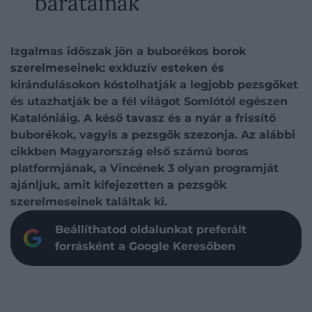
barátainak
Izgalmas időszak jön a buborékos borok
szerelmeseinek: exkluzív esteken és
kirándulásokon kóstolhatják a legjobb pezsgőket
és utazhatják be a fél világot Somlótól egészen
Katalóniáig. A késő tavasz és a nyár a frissítő
buborékok, vagyis a pezsgők szezonja. Az alábbi
cikkben Magyarország első számú boros
platformjának, a Vincének 3 olyan programját
ajánljuk, amit kifejezetten a pezsgők
szerelmeseinek találtak ki.
Beállíthatod oldalunkat preferált
forrásként a Google Keresőben