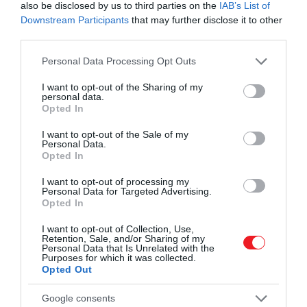
also be disclosed by us to third parties on the
IAB’s List of
Kolonics pincészet Juhsecco fantázianevű
Downstream Participants
that may further disclose it to other
habzóborának.
third parties.
Please note that this website/app uses one or more Google
A kis létszámú kétnapos túra mindazonáltal
Personal Data Processing Opt Outs
services and may gather and store information including but
nemcsak a pezsgőkről fog szólni – kiváló borok,
not limited to your visit or usage behaviour. You may click to
I want to opt-out of the Sharing of my
panorámás szállás, ízletes helyi falatok, bormúzeumi
personal data.
grant or deny consent to Google and its third-party tags to
Opted In
látogatás és a semmihez sem fogható somlói terroir
use your data for below specified purposes in below Google
is a program részét képezik. És amikor már azt
consent section.
I want to opt-out of the Sale of my
hisszük, hogy nem lehet fokozni az élményt, akkor
Personal Data.
Opted In
jön a meglepetés: a Szent György-hegy Hajnalig
Fesztivál. Minden résztvevő ajándékba megkapja a
I want to opt-out of processing my
Personal Data for Targeted Advertising.
szombat este elstartoló Szent György-hegy Hajnalig
Opted In
Fesztivál belépőjét! Így, aki szeretné és érez
magában még erőt, az egyénileg átmehet oda és
I want to opt-out of Collection, Use,
Retention, Sale, and/or Sharing of my
egy fergeteges éjszakával koronázhatja meg a két
Personal Data that Is Unrelated with the
Purposes for which it was collected.
napot!
Opted Out
Részletes program és az online jegyvásárló felület
Google consents
IDE KATTINTVA
érhető el.