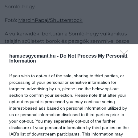
Somló-hegy-
Fotó:
MarcinPapaj/Shutterstock
A vulkánvidéki bortúrán a Somló-hegy vulkanikus
talaján született borok és pezsgők semmivel össze
nem téveszthető karakterét ismerhetjük meg.
Somló hosszú évek óta már nem csak a csendes
hamuesgyemant.hu -
Do Not Process My Personal
Information
borokról, hanem a buborékokról is szól. Elég, ha
annyit mondunk, Magyarország egyik legismertebb
If you wish to opt-out of the sale, sharing to third parties, or
és legtöbbre értékelt, első sorban pezsgőkkel
processing of your personal or sensitive information for
foglalkozó pincészete is a borvidéken található. A
targeted advertising by us, please use the below opt-out
kétnapos túra természetesen nem múlhat el a
section to confirm your selection. Please note that after your
Kreinbacher birtokon tett látogatás és kóstolás
opt-out request is processed you may continue seeing
nélkül. Olyannyira, hogy tulajdonképpen itt
interest-based ads based on personal information utilized by
us or personal information disclosed to third parties prior to
kezdődik a vendégek számára a hétvége. Egy
your opt-out. You may separately opt-out of the further
öttételes kóstolósor által tapasztalhatják meg, mit
disclosure of your personal information by third parties on the
tudnak a pezsgők Somlón. Később is kerülnek majd
IAB’s list of downstream participants. This information may
még buborékok a poharakba köszönhetően a