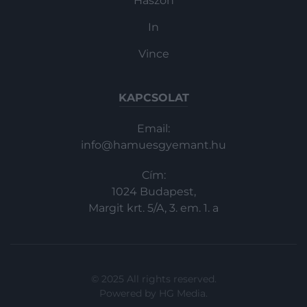
Haszon
In
Vince
KAPCSOLAT
Email:
info@hamuesgyemant.hu
Cím:
1024 Budapest,
Margit krt. 5/A, 3. em. 1. a
© 2025 All rights reserved.
Powered by
HG Media
.