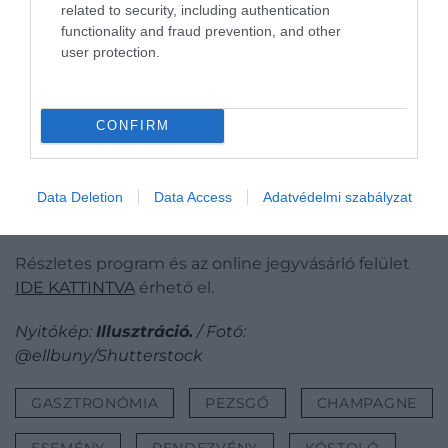
amiket tíz generáció szeretete és szenvedélye
related to security, including authentication
formál.
functionality and fraud prevention, and other
user protection.
A sorban négy elegáns cava, egy karakteres
vörösbor és egy üdvözlő frizzante kapott helyet –
mindezt a Budapest legmagasabb épületének
CONFIRM
tetején működő
VIRTU Étterem
gourmet falatkái
teszik még emlékezetesebbé. A kóstolót
Kató
András
(Terroir Club) vezeti, aki nemcsak a borokkal,
Data Deletion
Data Access
Adatvédelmi szabályzat
de a hozzájuk fűződő történetekkel is készül.
Részletes program és az online jegyvásárló felület
IDE KATTINTVA
érhető el.
Nyitókép:
Illusztráció.
/ Fotó:
@ellbuny/Shutterstock
GASZTRONÓMIA
PEZSGŐ
CHAMPAGNE