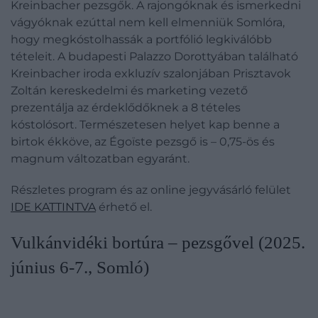
Kreinbacher pezsgők. A rajongóknak és ismerkedni
vágyóknak ezúttal nem kell elmenniük Somlóra,
hogy megkóstolhassák a portfólió legkiválóbb
tételeit. A budapesti Palazzo Dorottyában található
Kreinbacher iroda exkluzív szalonjában Prisztavok
Zoltán kereskedelmi és marketing vezető
prezentálja az érdeklődőknek a 8 tételes
kóstolósort. Természetesen helyet kap benne a
birtok ékköve, az Égoïste pezsgő is – 0,75-ös és
magnum változatban egyaránt.
Részletes program és az online jegyvásárló felület
IDE KATTINTVA
érhető el.
Vulkánvidéki bortúra – pezsgővel (2025.
június 6-7., Somló)