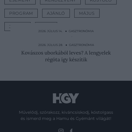
ESEMÉNY
RENDEZVÉNY
KÓSTOLÓ
PROGRAM
AJÁNLÓ
MÁJUS
JÚNIUS
LISTA
2026. JÚLIUS 14. ● GASZTRONÓMIA
Fél évig készül a japán étel, amelyet
fogyasztás előtt…
2026. JÚLIUS 28. ● GASZTRONÓMIA
Kovászos uborkából leves? A lengyelek
régóta így készítik
Művelődj, szórakozz, kíváncsiskodj, kóstolgass
és ismerd meg a Hamu és Gyémánt világát!